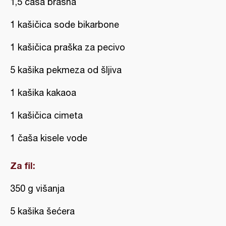
1,5 čaša brašna
1 kašičica sode bikarbone
1 kašičica praška za pecivo
5 kašika pekmeza od šljiva
1 kašika kakaoa
1 kašičica cimeta
1 čaša kisele vode
Za fil:
350 g višanja
5 kašika šećera