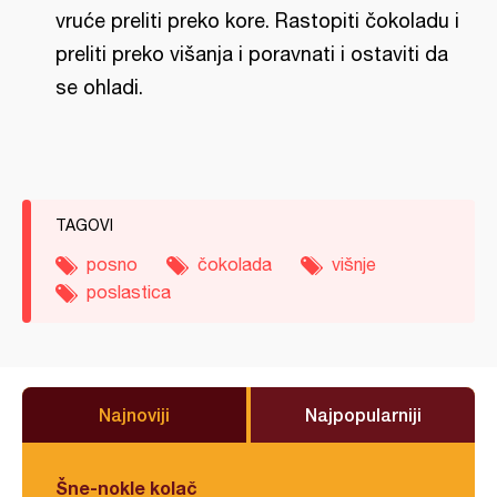
vruće preliti preko kore. Rastopiti čokoladu i
preliti preko višanja i poravnati i ostaviti da
se ohladi.
TAGOVI
posno
čokolada
višnje
poslastica
Najnoviji
Najpopularniji
Šne-nokle kolač