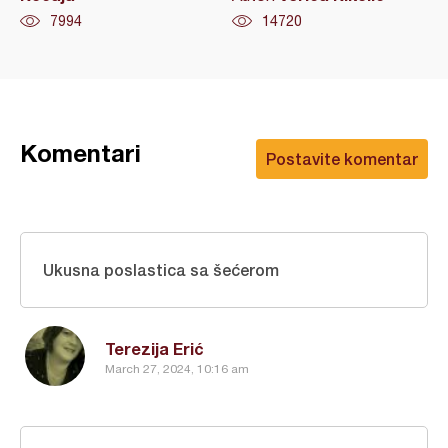
7994
14720
Komentari
Postavite komentar
Ukusna poslastica sa šećerom
Terezija Erić
March 27, 2024, 10:16 am