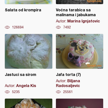
Salata od krompira
Voćna tarabica sa
malinama i jabukama
Marina Ignjatovic
Autor:
126694
7492
Jastuci sa sirom
Jafa torta (7)
Biljana
Autor:
Angela Kis
Radosaljevic
Autor:
5235
25561