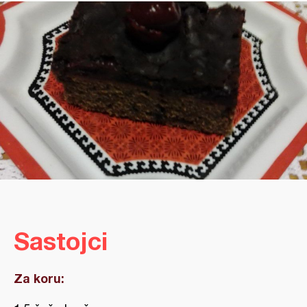
Sastojci
Za koru: