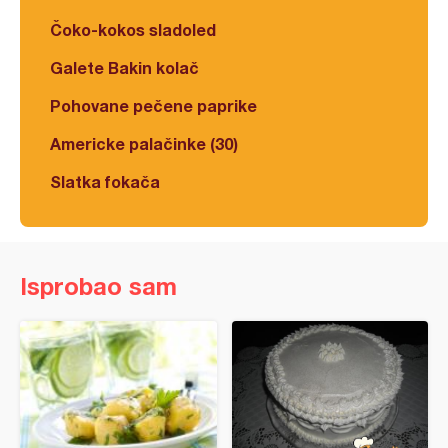
Čoko-kokos sladoled
Galete Bakin kolač
Pohovane pečene paprike
Americke palačinke (30)
Slatka fokača
Isprobao sam