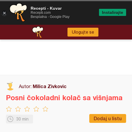
Recepti - Kuvar
Instalirajte
Recepti.com
Besplatna - Google Play
Ulogujte se
Milica Zivkovic
Autor:
Posni čokoladni kolač sa višnjama
Dodaj u listu
30 min