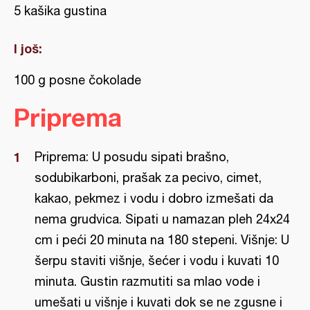
5 kašika gustina
I još:
100 g posne čokolade
Priprema
Priprema: U posudu sipati brašno,
sodubikarboni, prašak za pecivo, cimet,
kakao, pekmez i vodu i dobro izmešati da
nema grudvica. Sipati u namazan pleh 24x24
cm i peći 20 minuta na 180 stepeni. Višnje: U
šerpu staviti višnje, šećer i vodu i kuvati 10
minuta. Gustin razmutiti sa mlao vode i
umešati u višnje i kuvati dok se ne zgusne i