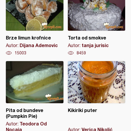
Brze limun krofnice
Torta od smokve
Dijana Ademovic
tanja jurisic
Autor:
Autor:
15003
8459
Pita od bundeve
Kikiriki puter
(Pumpkin Pie)
Teodora Od
Autor:
Nocaja
Verica Nikolić
Autor: