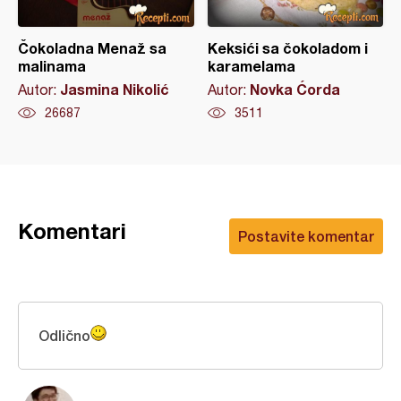
Čokoladna Menaž sa
Keksići sa čokoladom i
malinama
karamelama
Jasmina Nikolić
Novka Ćorda
Autor:
Autor:
26687
3511
Komentari
Postavite komentar
Odlično