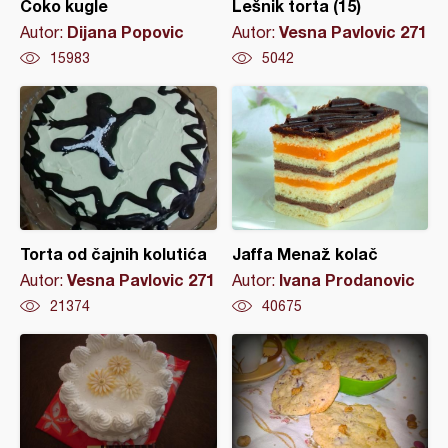
Čoko kugle
Lešnik torta (15)
Dijana Popovic
Vesna Pavlovic 271
Autor:
Autor:
15983
5042
Torta od čajnih kolutića
Jaffa Menaž kolač
Vesna Pavlovic 271
Ivana Prodanovic
Autor:
Autor:
21374
40675