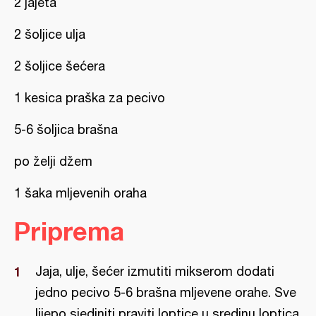
2 jajeta
2 šoljice ulja
2 šoljice šećera
1 kesica praška za pecivo
5-6 šoljica brašna
po želji džem
1 šaka mljevenih oraha
Priprema
Jaja, ulje, šećer izmutiti mikserom dodati
jedno pecivo 5-6 brašna mljevene orahe. Sve
lijepo sjediniti praviti loptice u sredinu loptica