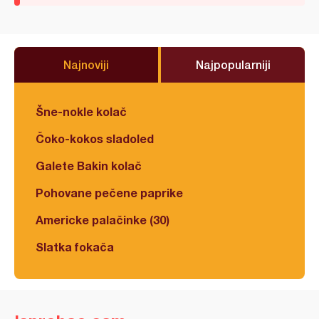
Najnoviji
Najpopularniji
Šne-nokle kolač
Čoko-kokos sladoled
Galete Bakin kolač
Pohovane pečene paprike
Americke palačinke (30)
Slatka fokača