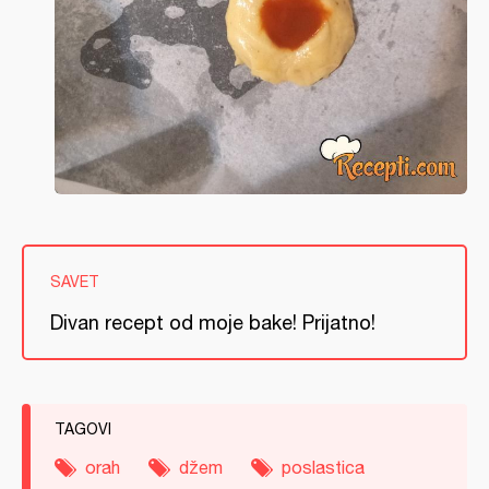
SAVET
Divan recept od moje bake! Prijatno!
TAGOVI
orah
džem
poslastica