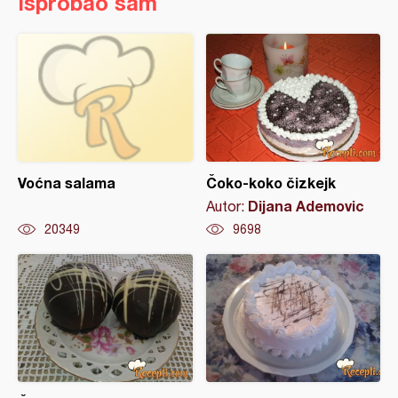
Isprobao sam
Voćna salama
Čoko-koko čizkejk
Dijana Ademovic
Autor:
20349
9698