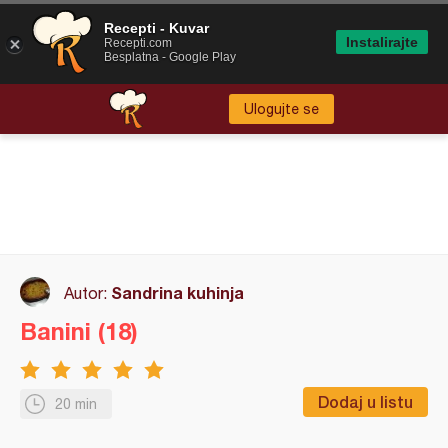
Recepti - Kuvar
Instalirajte
Recepti.com
Besplatna - Google Play
Ulogujte se
Sandrina kuhinja
Autor:
Banini (18)
Dodaj u listu
20 min