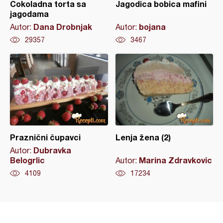
Čokoladna torta sa
Jagodica bobica mafini
jagodama
Dana Drobnjak
bojana
Autor:
Autor:
29357
3467
Praznični čupavci
Lenja žena (2)
Dubravka
Autor:
Belogrlic
Marina Zdravkovic
Autor:
4109
17234