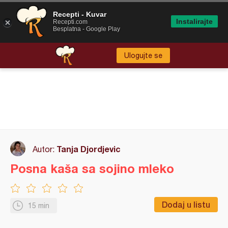
Recepti - Kuvar
Instalirajte
Recepti.com
Besplatna - Google Play
Ulogujte se
Tanja Djordjevic
Autor:
Posna kaša sa sojino mleko
Dodaj u listu
15 min