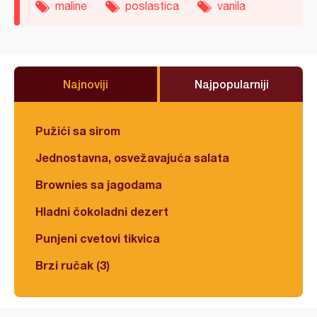
maline
poslastica
vanila
Najnoviji
Najpopularniji
Pužići sa sirom
Jednostavna, osvežavajuća salata
Brownies sa jagodama
Hladni čokoladni dezert
Punjeni cvetovi tikvica
Brzi ručak (3)