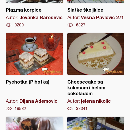
Plazma korpice
Slatke školjkice
Jovanka Barosevic
Vesna Pavlovic 271
Autor:
Autor:
9209
6827
Pychotka (Pihotka)
Cheesecake sa
kokosom i belom
čokoladom
Dijana Ademovic
jelena nikolic
Autor:
Autor:
19582
33341