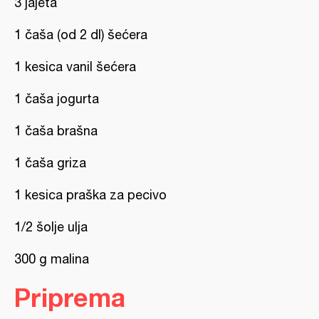
3 jajeta
1 čaša (od 2 dl) šećera
1 kesica vanil šećera
1 čaša jogurta
1 čaša brašna
1 čaša griza
1 kesica praška za pecivo
1/2 šolje ulja
300 g malina
Priprema