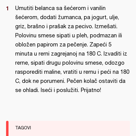
Umutiti belanca sa šećerom i vanilin
šećerom, dodati žumanca, pa jogurt, ulje,
griz, brašno i prašak za pecivo. Izmešati.
Polovinu smese sipati u pleh, podmazan ili
obložen papirom za pečenje. Zapeći 5
minuta u rerni zagrejanoj na 180 C. Izvaditi iz
rerne, sipati drugu polovinu smese, odozgo
rasporediti maline, vratiti u rernu i peći na 180
C, dok ne porumeni. Pečen kolač ostaviti da
se ohladi. Iseći i poslužiti. Prijatno!
TAGOVI