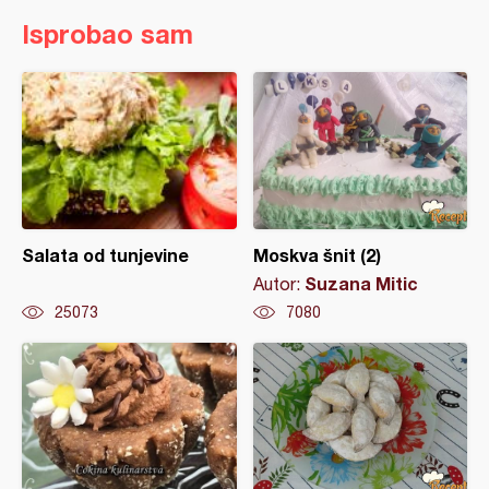
Isprobao sam
Salata od tunjevine
Moskva šnit (2)
Suzana Mitic
Autor:
25073
7080