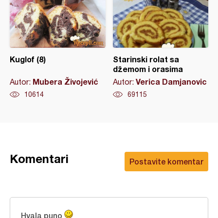
Kuglof (8)
Starinski rolat sa
džemom i orasima
Mubera Živojević
Verica Damjanovic
Autor:
Autor:
10614
69115
Komentari
Postavite komentar
Hvala puno