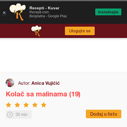
Recepti - Kuvar
Instalirajte
Recepti.com
Besplatna - Google Play
Ulogujte se
Anica Vujičić
Autor:
Kolač sa malinama (19)
Dodaj u listu
30 min