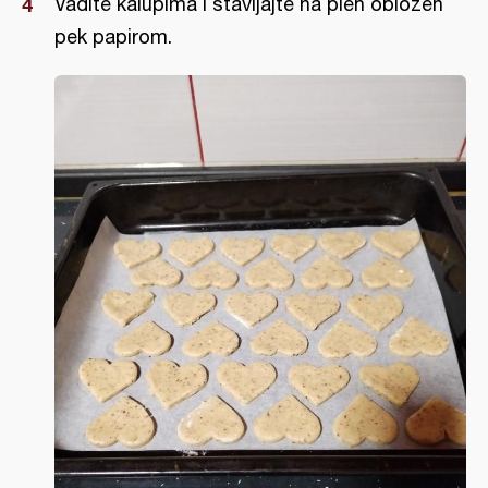
Vadite kalupima i stavljajte na pleh obložen
pek papirom.