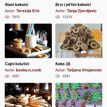
Slani keksići
Brzi i jeftini keksići
Terezija Erić
Tanja Djordjevic
Autor:
Autor:
7813
12215
Čajni kolutići
Keks (2)
books.n.cook
Tatjana Stojanovic
Autor:
Autor:
4397
4331