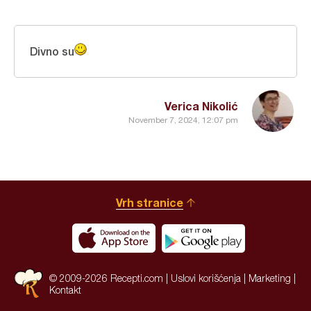
Divno su
Verica Nikolić
November 7, 2024, 12:07 pm
Vrh stranice
© 2009-2026 Recepti.com |
Uslovi korišćenja
|
Marketing
|
Kontakt