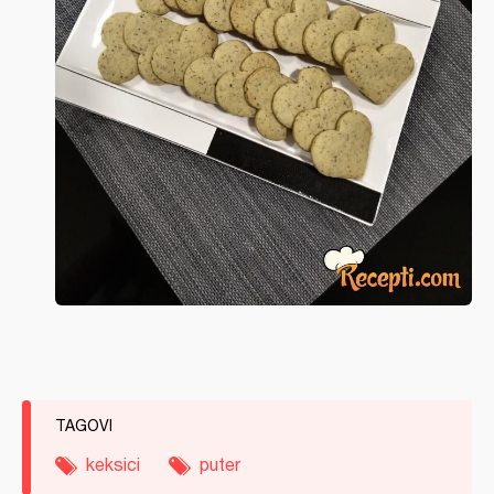
TAGOVI
keksici
puter