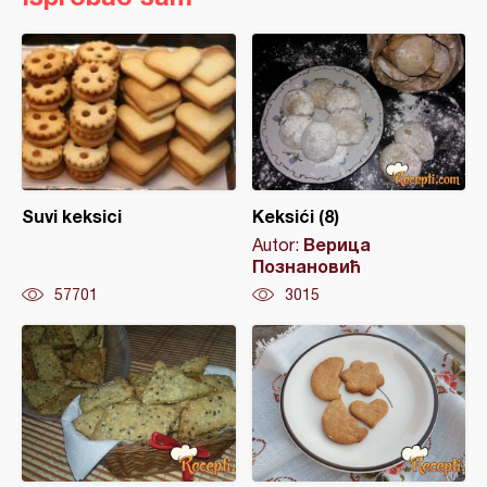
Suvi keksici
Keksići (8)
Верица
Autor:
Познановић
57701
3015