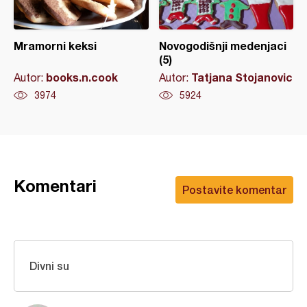
Mramorni keksi
Novogodišnji medenjaci
(5)
books.n.cook
Tatjana Stojanovic
Autor:
Autor:
3974
5924
Komentari
Postavite komentar
Divni su