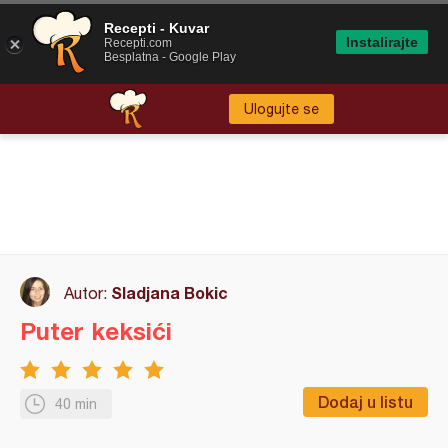
Recepti - Kuvar
Instalirajte
Recepti.com
Besplatna - Google Play
Ulogujte se
Sladjana Bokic
Autor:
Puter keksići
Dodaj u listu
40 min