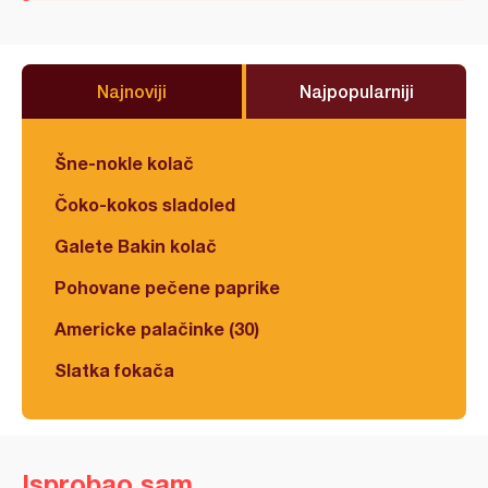
Najnoviji
Najpopularniji
Šne-nokle kolač
Čoko-kokos sladoled
Galete Bakin kolač
Pohovane pečene paprike
Americke palačinke (30)
Slatka fokača
Isprobao sam