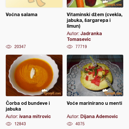
Voćna salama
Vitaminski džem (cvekla,
jabuka, šargarepa i
limun)
Jadranka
Autor:
Tomasevic
20347
77719
Čorba od bundeve i
Voće marinirano u menti
jabuka
ivana mitrovic
Dijana Ademovic
Autor:
Autor:
12843
4075