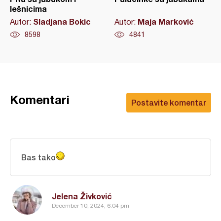
lešnicima
Sladjana Bokic
Maja Marković
Autor:
Autor:
8598
4841
Komentari
Postavite komentar
Bas tako
Jelena Živković
December 10, 2024, 6:04 pm