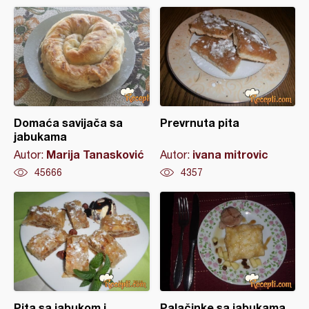
Domaća savijača sa
Prevrnuta pita
jabukama
Marija Tanasković
ivana mitrovic
Autor:
Autor:
45666
4357
Pita sa jabukom i
Palačinke sa jabukama