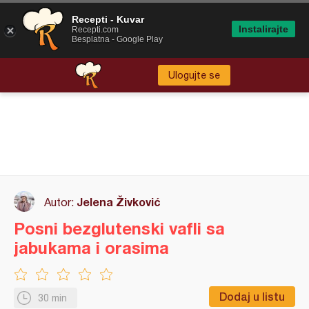
Recepti - Kuvar
Instalirajte
Recepti.com
Besplatna - Google Play
Ulogujte se
Jelena Živković
Autor:
Posni bezglutenski vafli sa
jabukama i orasima
Dodaj u listu
30 min