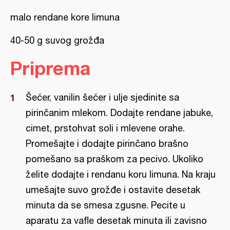
malo rendane kore limuna
40-50 g suvog grožđa
Priprema
Šećer, vanilin šećer i ulje sjedinite sa
pirinčanim mlekom. Dodajte rendane jabuke,
cimet, prstohvat soli i mlevene orahe.
Promešajte i dodajte pirinčano brašno
pomešano sa praškom za pecivo. Ukoliko
želite dodajte i rendanu koru limuna. Na kraju
umešajte suvo grožđe i ostavite desetak
minuta da se smesa zgusne. Pecite u
aparatu za vafle desetak minuta ili zavisno