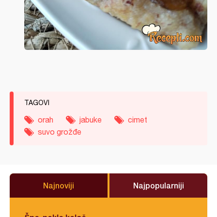
TAGOVI
orah
jabuke
cimet
suvo grožđe
Najnoviji
Najpopularniji