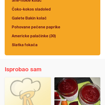
Šne-nokle kolač
Čoko-kokos sladoled
Galete Bakin kolač
Pohovane pečene paprike
Americke palačinke (30)
Slatka fokača
Isprobao sam