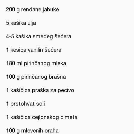
200 g rendane jabuke
5 kašika ulja
4-5 kašika smeđeg šećera
1 kesica vanilin šećera
180 ml pirinčanog mleka
100 g pirinčanog brašna
1 kašičica praška za pecivo
1 prstohvat soli
1 kašičica cejlonskog cimeta
100 g mlevenih oraha