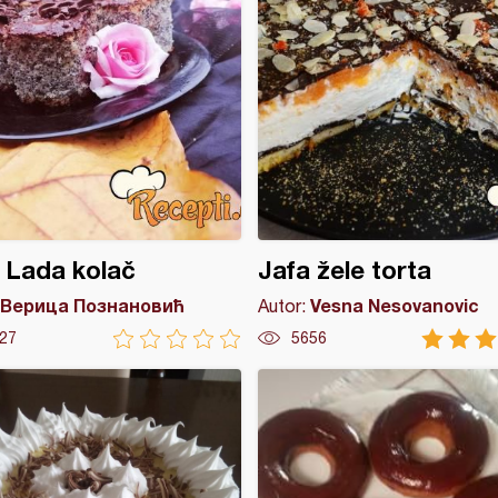
 Lada kolač
Jafa žele torta
Верица Познановић
Vesna Nesovanovic
Autor:
27
5656