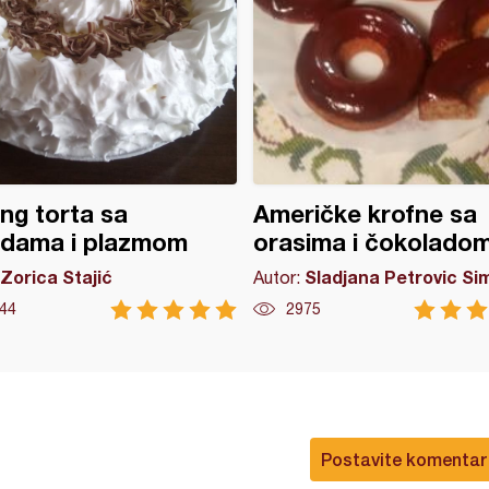
ng torta sa
Američke krofne sa
odama i plazmom
orasima i čokolado
Zorica Stajić
Sladjana Petrovic Si
Autor:
44
2975
Postavite komentar