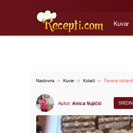
Kuvar
Naslovna
Kuvar
Kolači
Šarena obland
Anica Vujičić
Autor:
SREDN