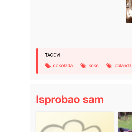
TAGOVI
čokolada
keks
oblanda
Isprobao sam
adna jaffa torta