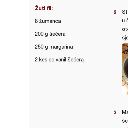
Žuti fil:
St
u 
8 žumanca
ot
200 g šećera
sje
250 g margarina
2 kesice vanil šećera
Ma
še