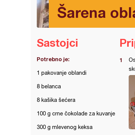
Šarena ob
Sastojci
Pr
Potrebno je:
Os
sk
1 pakovanje oblandi
8 belanca
8 kašika šećera
100 g crne čokolade za kuvanje
300 g mlevenog keksa