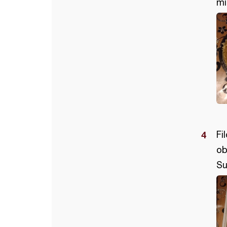
mi
Fi
ob
Su