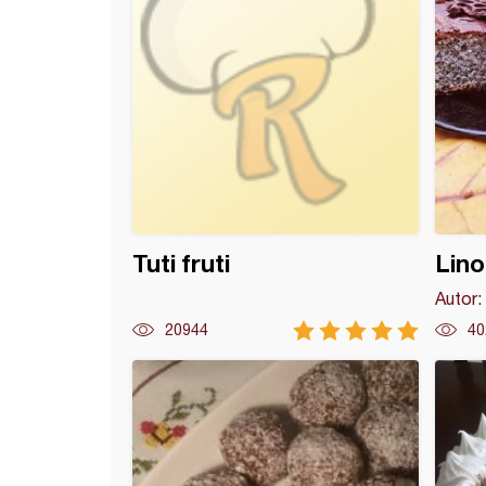
Tuti fruti
Lino
Autor:
20944
40
ta čokoladna torta sa malinama