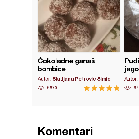
Čokoladne ganaš
Pudi
bombice
jag
Sladjana Petrovic Simic
Autor:
Autor:
5670
92
Komentari