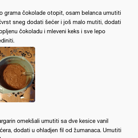
o grama čokolade otopit, osam belanca umutiti
čvrst sneg dodati šećer i još malo mutiti, dodati
opljenu čokoladu i mleveni keks i sve lepo
diniti.
rgarin omekšali umutiti sa dve kesice vanil
ćera, dodati u ohladjen fil od žumanaca. Umutiti