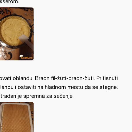
kserom.
lovati oblandu. Braon fil-žuti-braon-žuti. Pritisnuti
landu i ostaviti na hladnom mestu da se stegne.
tradan je spremna za sečenje.