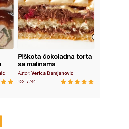
Piškota čokoladna torta
m
sa malinama
mic
Verica Damjanovic
Autor:
7744