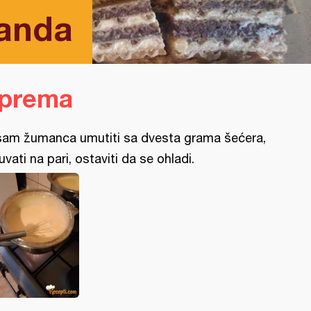
landa
iprema
am žumanca umutiti sa dvesta grama šećera,
uvati na pari, ostaviti da se ohladi.