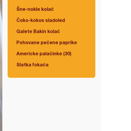
Šne-nokle kolač
Čoko-kokos sladoled
Galete Bakin kolač
Pohovane pečene paprike
Americke palačinke (30)
Slatka fokača