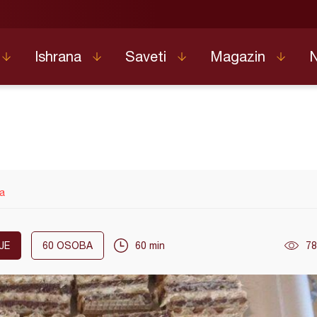
Ishrana
Saveti
Magazin
a
JE
60
OSOBA
60 min
78