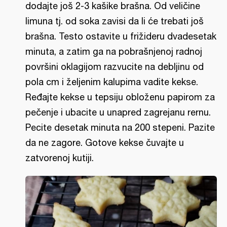
dodajte još 2-3 kašike brašna. Od veličine
limuna tj. od soka zavisi da li će trebati još
brašna. Testo ostavite u frižideru dvadesetak
minuta, a zatim ga na pobrašnjenoj radnoj
površini oklagijom razvucite na debljinu od
pola cm i željenim kalupima vadite kekse.
Ređajte kekse u tepsiju obloženu papirom za
pečenje i ubacite u unapred zagrejanu rernu.
Pecite desetak minuta na 200 stepeni. Pazite
da ne zagore. Gotove kekse čuvajte u
zatvorenoj kutiji.