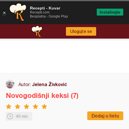
Recepti - Kuvar
Instalirajte
Recepti.com
Besplatna - Google Play
Ulogujte se
Jelena Živković
Autor:
Novogodišnji keksi (7)
Dodaj u listu
40 min