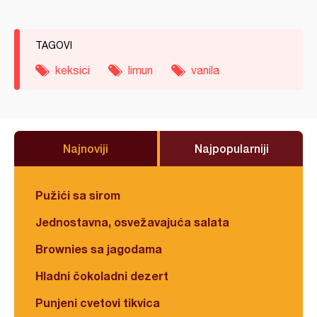
TAGOVI
keksici
limun
vanila
Najnoviji
Najpopularniji
Pužići sa sirom
Jednostavna, osvežavajuća salata
Brownies sa jagodama
Hladni čokoladni dezert
Punjeni cvetovi tikvica