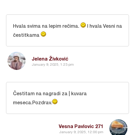
Hvala svima na lepim rečima.
I hvala Vesni na
čestitkama
Jelena Živković
January 9, 2025, 1:23 pm
Čestitam na nagradi za | kuvara
meseca.Pozdrav.
Vesna Pavlovic 271
January 9, 2025, 12:00 pm