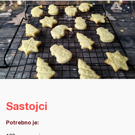
Sastojci
Potrebno je: