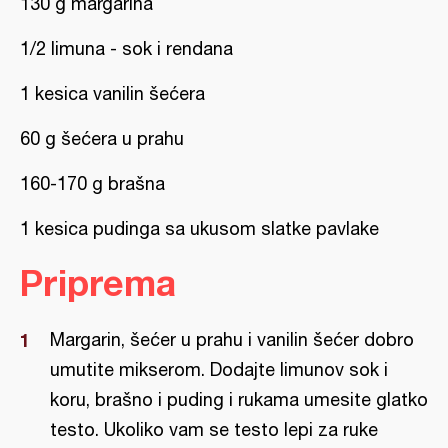
130 g margarina
1/2 limuna - sok i rendana
1 kesica vanilin šećera
60 g šećera u prahu
160-170 g brašna
1 kesica pudinga sa ukusom slatke pavlake
Priprema
Margarin, šećer u prahu i vanilin šećer dobro
umutite mikserom. Dodajte limunov sok i
koru, brašno i puding i rukama umesite glatko
testo. Ukoliko vam se testo lepi za ruke