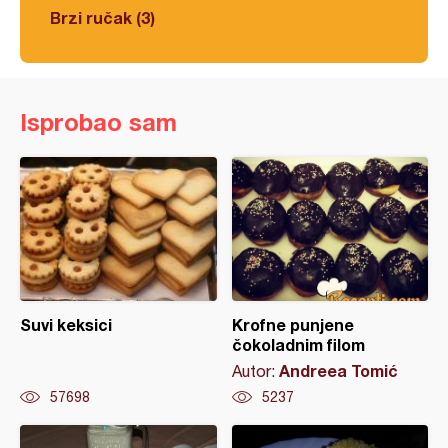
Brzi ručak (3)
Isprobao sam
Suvi keksici
Krofne punjene
čokoladnim filom
Andreea Tomić
Autor:
57698
5237