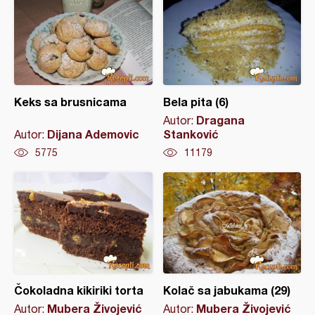
Keks sa brusnicama
Bela pita (6)
Dragana
Autor:
Dijana Ademovic
Stanković
Autor:
5775
11179
Čokoladna kikiriki torta
Kolač sa jabukama (29)
Mubera Živojević
Mubera Živojević
Autor:
Autor: