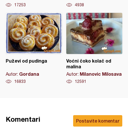
17253
4938
Puževi od pudinga
Voćni čoko kolač od
malina
Gordana
Milanovic Milosava
Autor:
Autor:
16833
12591
Komentari
Postavite komentar