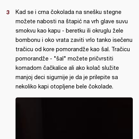
Kad se i crna čokolada na snešku stegne
možete nabosti na štapić na vrh glave suvu
smokvu kao kapu - beretku ili okruglu žele
bombonu i oko vrata zaviti vrlo tanko isečenu
tračicu od kore pomorandže kao šal. Tračicu
pomorandže - "šal" možete pričvrstiti
komadom čačkalice ali ako kolač služite
manjoj deci sigurnije je da je prilepite sa
nekoliko kapi otopljene bele čokolade.