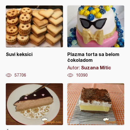
Suvi keksici
Plazma torta sa belom
čokoladom
Suzana Mitic
Autor:
57706
10390