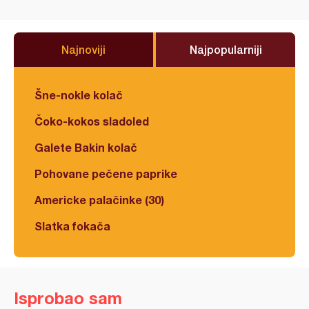
Najnoviji
Najpopularniji
Šne-nokle kolač
Čoko-kokos sladoled
Galete Bakin kolač
Pohovane pečene paprike
Americke palačinke (30)
Slatka fokača
Isprobao sam