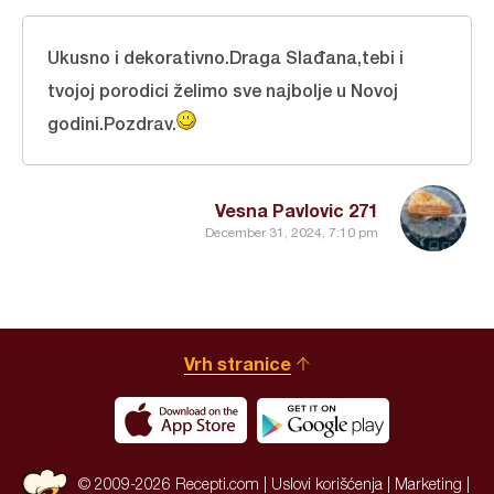
Ukusno i dekorativno.Draga Slađana,tebi i
tvojoj porodici želimo sve najbolje u Novoj
godini.Pozdrav.
Vesna Pavlovic 271
December 31, 2024, 7:10 pm
Vrh stranice
© 2009-2026 Recepti.com |
Uslovi korišćenja
|
Marketing
|