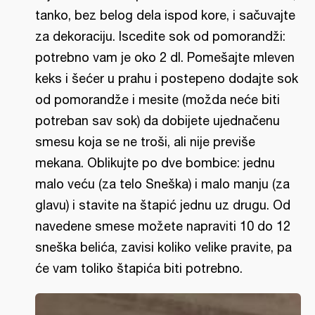
tanko, bez belog dela ispod kore, i sačuvajte
za dekoraciju. Iscedite sok od pomorandži:
potrebno vam je oko 2 dl. Pomešajte mleven
keks i šećer u prahu i postepeno dodajte sok
od pomorandže i mesite (možda neće biti
potreban sav sok) da dobijete ujednačenu
smesu koja se ne troši, ali nije previše
mekana. Oblikujte po dve bombice: jednu
malo veću (za telo Sneška) i malo manju (za
glavu) i stavite na štapić jednu uz drugu. Od
navedene smese možete napraviti 10 do 12
sneška belića, zavisi koliko velike pravite, pa
će vam toliko štapića biti potrebno.