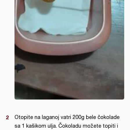
Otopite na laganoj vatri 200g bele čokolade
sa 1 kašikom ulja. Čokoladu možete topiti i