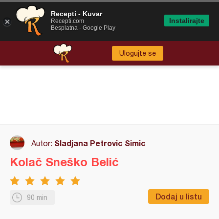
Recepti - Kuvar
Instalirajte
Recepti.com
Besplatna - Google Play
Ulogujte se
Sladjana Petrovic Simic
Autor:
Kolač Sneško Belić
Dodaj u listu
90 min