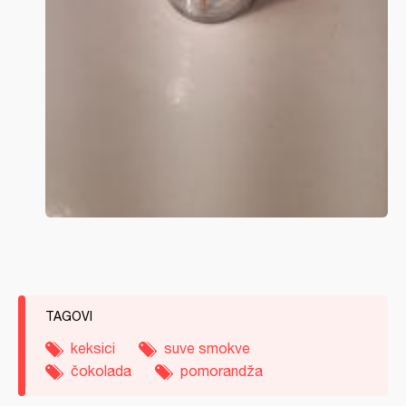
TAGOVI
keksici
suve smokve
čokolada
pomorandža