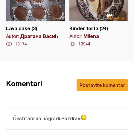
Lava cake (3)
Kinder torta (24)
Драгана Васић
Milena
Autor:
Autor:
13174
10944
Komentari
Postavite komentar
Čestitam na nagradi.Pozdrav.