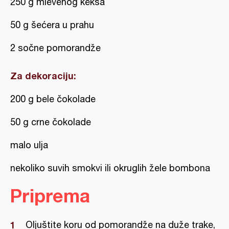
250 g mlevenog keksa
50 g šećera u prahu
2 sočne pomorandže
Za dekoraciju:
200 g bele čokolade
50 g crne čokolade
malo ulja
nekoliko suvih smokvi ili okruglih žele bombona
Priprema
Oljuštite koru od pomorandže na duže trake,