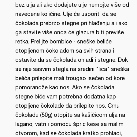
bez ulja ali ako dodajete ulje nemojte više od
navedene količine. Ulje će usporiti da se
čokolada prebrzo stegne pri hlađenju ali ako
ga stavite više onda će glazura biti previše
retka. Prelijte bombice - sneške beliće
otopljenom čokoladom sa svih strana i
ostavite da se čokolada ohladi i stegne. Dok
se nije sasvim stegla na sredini "lica" sneška
belića prilepite mali trougao isečen od kore
pomorandže kao nos. Ako se čokolada
stegne biće vam potrebna dodatna kap
otopljene čokolade da prilepite nos. Crnu
čokoladu (50g) otopite sa kašičicom ulja na
laganoj vatri i pomoću špric kese sa malim
otvorom, kad se čokolada kratko prohladi,