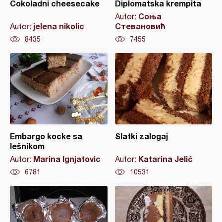
Čokoladni cheesecake
Diplomatska krempita
Соња
Autor:
jelena nikolic
Стевановић
Autor:
8435
7455
Embargo kocke sa
Slatki zalogaj
lešnikom
Marina Ignjatovic
Katarina Jelić
Autor:
Autor:
6781
10531