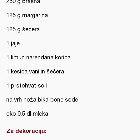
250 g brašna
125 g margarina
125 g šećera
1 jaje
1 limun narendana korica
1 kesica vanilin šećera
1 prstohvat soli
na vrh noža bikarbone sode
oko 0,5 dl mleka
Za dekoraciju: