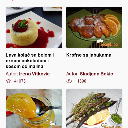
Lava kolač sa belom i
Krofne sa jabukama
crnom čokoladom i
sosom od malina
Irena Vitkovic
Sladjana Bokic
Autor:
Autor:
41075
11698