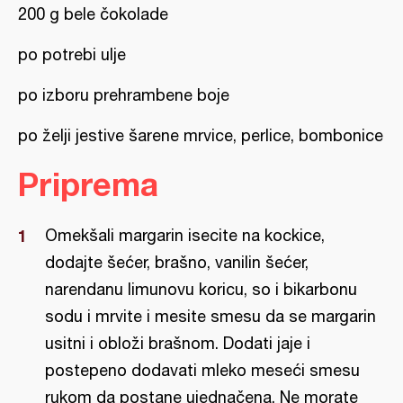
200 g bele čokolade
po potrebi ulje
po izboru prehrambene boje
po želji jestive šarene mrvice, perlice, bombonice
Priprema
Omekšali margarin isecite na kockice,
dodajte šećer, brašno, vanilin šećer,
narendanu limunovu koricu, so i bikarbonu
sodu i mrvite i mesite smesu da se margarin
usitni i obloži brašnom. Dodati jaje i
postepeno dodavati mleko meseći smesu
rukom da postane ujednačena. Ne morate