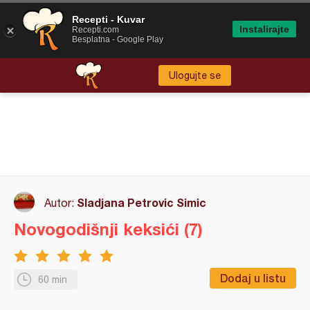
Recepti - Kuvar
Instalirajte
Recepti.com
Besplatna - Google Play
Ulogujte se
Sladjana Petrovic Simic
Autor:
Novogodišnji keksići (7)
Dodaj u listu
60 min