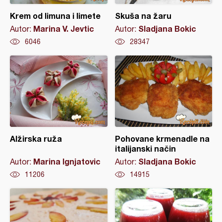
Krem od limuna i limete
Skuša na žaru
Marina V. Jevtic
Sladjana Bokic
Autor:
Autor:
6046
28347
Alžirska ruža
Pohovane krmenadle na
italijanski način
Marina Ignjatovic
Sladjana Bokic
Autor:
Autor:
11206
14915