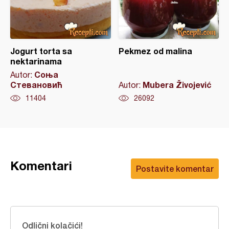
Jogurt torta sa
Pekmez od malina
nektarinama
Соња
Autor:
Стевановић
Mubera Živojević
Autor:
11404
26092
Komentari
Postavite komentar
Odlični kolačići!