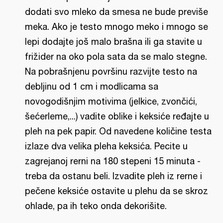
dodati svo mleko da smesa ne bude previše
meka. Ako je testo mnogo meko i mnogo se
lepi dodajte još malo brašna ili ga stavite u
frižider na oko pola sata da se malo stegne.
Na pobrašnjenu površinu razvijte testo na
debljinu od 1 cm i modlicama sa
novogodišnjim motivima (jelkice, zvončići,
šećerleme,...) vadite oblike i keksiće ređajte u
pleh na pek papir. Od navedene količine testa
izlaze dva velika pleha keksića. Pecite u
zagrejanoj rerni na 180 stepeni 15 minuta -
treba da ostanu beli. Izvadite pleh iz rerne i
pečene keksiće ostavite u plehu da se skroz
ohlade, pa ih teko onda dekorišite.