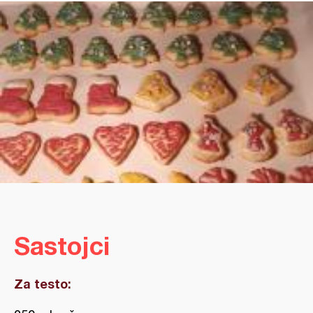
Sastojci
Za testo: