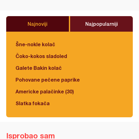
Najnoviji
Najpopularniji
Šne-nokle kolač
Čoko-kokos sladoled
Galete Bakin kolač
Pohovane pečene paprike
Americke palačinke (30)
Slatka fokača
Isprobao sam