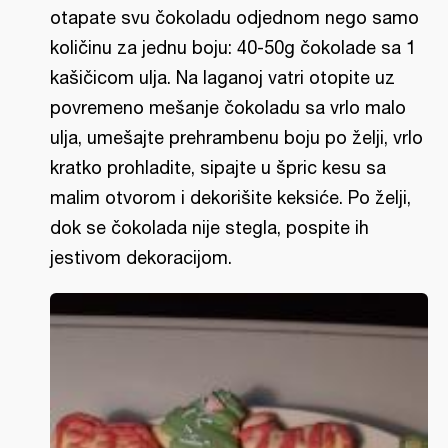
otapate svu čokoladu odjednom nego samo
količinu za jednu boju: 40-50g čokolade sa 1
kašičicom ulja. Na laganoj vatri otopite uz
povremeno mešanje čokoladu sa vrlo malo
ulja, umešajte prehrambenu boju po želji, vrlo
kratko prohladite, sipajte u špric kesu sa
malim otvorom i dekorišite keksiće. Po želji,
dok se čokolada nije stegla, pospite ih
jestivom dekoracijom.