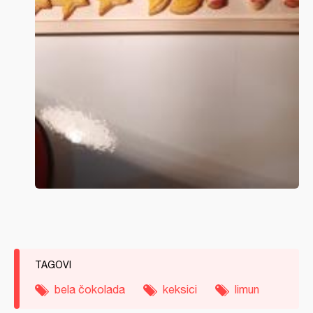
TAGOVI
bela čokolada
keksici
limun