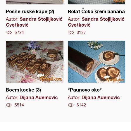
Posne ruske kape (2)
Rolat Čoko krem banana
Sandra Stojiljković
Sandra Stojiljković
Autor:
Autor:
Cvetković
Cvetković
5724
3137
Boem kocke (3)
*Paunovo oko*
Dijana Ademovic
Dijana Ademovic
Autor:
Autor:
5514
6142