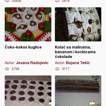
20936
2816
Čoko-kokos kuglice
Kolač sa malinama,
bananom i kockicama
čokolade
Jovana Radojevic
Bojana Tešić
Autor:
Autor:
2750
3177