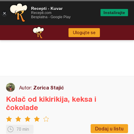
Recepti - Kuvar
Instalirajte
Recepti.com
Besplatna - Google Play
Ulogujte se
Zorica Stajić
Autor:
Kolač od kikirikija, keksa i
čokolade
Dodaj u listu
70 min