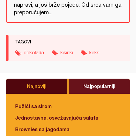
napravi, a još brže pojede. Od srca vam ga
preporučujem...
TAGOVI
čokolada
kikiriki
keks
Najnoviji
Najpopularniji
Pužići sa sirom
Jednostavna, osvežavajuća salata
Brownies sa jagodama