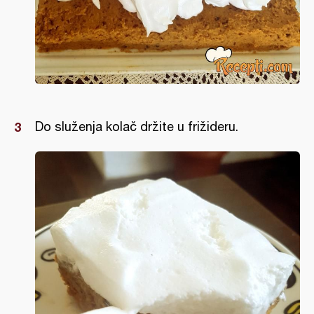
Do služenja kolač držite u frižideru.