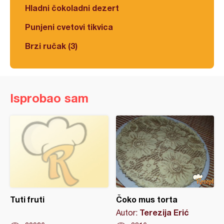
Hladni čokoladni dezert
Punjeni cvetovi tikvica
Brzi ručak (3)
Isprobao sam
Tuti fruti
Čoko mus torta
Terezija Erić
Autor: