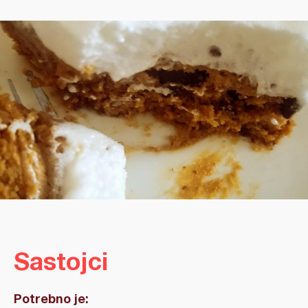
Sastojci
Potrebno je: