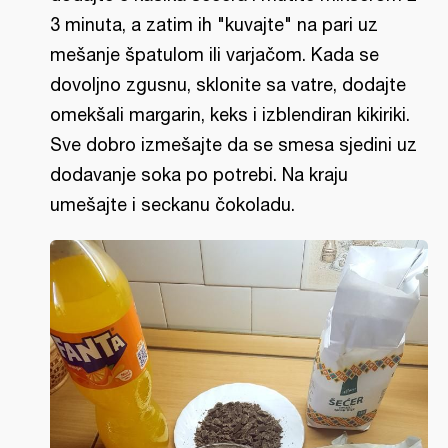
3 minuta, a zatim ih "kuvajte" na pari uz
mešanje špatulom ili varjačom. Kada se
dovoljno zgusnu, sklonite sa vatre, dodajte
omekšali margarin, keks i izblendiran kikiriki.
Sve dobro izmešajte da se smesa sjedini uz
dodavanje soka po potrebi. Na kraju
umešajte i seckanu čokoladu.