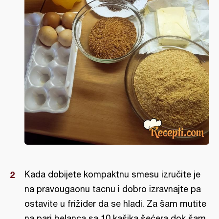
Kada dobijete kompaktnu smesu izručite je
na pravougaonu tacnu i dobro izravnajte pa
ostavite u frižider da se hladi. Za šam mutite
na pari belanca sa 10 kašika šećera dok šam