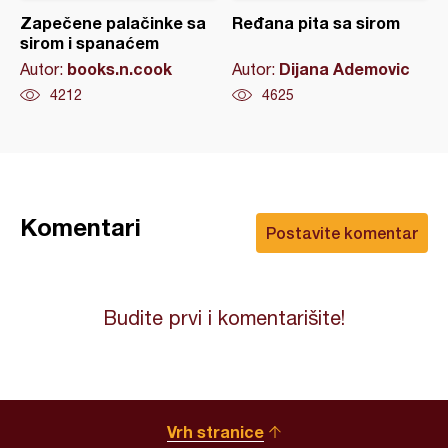
Zapečene palačinke sa
Ređana pita sa sirom
sirom i spanaćem
books.n.cook
Dijana Ademovic
Autor:
Autor:
4212
4625
Komentari
Postavite komentar
Budite prvi i komentarišite!
Vrh stranice