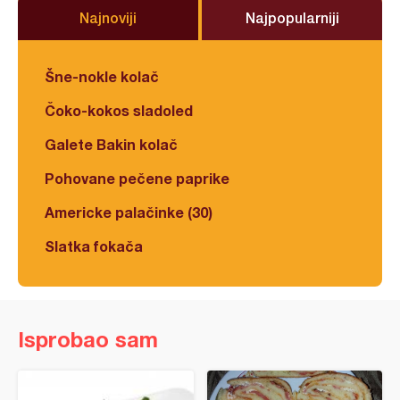
Najnoviji
Najpopularniji
Šne-nokle kolač
Čoko-kokos sladoled
Galete Bakin kolač
Pohovane pečene paprike
Americke palačinke (30)
Slatka fokača
Isprobao sam