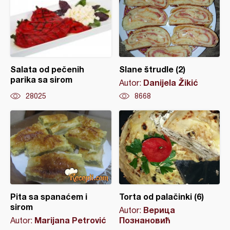
Salata od pečenih
Slane štrudle (2)
parika sa sirom
Danijela Žikić
Autor:
28025
8668
Pita sa spanaćem i
Torta od palačinki (6)
sirom
Верица
Autor:
Marijana Petrović
Познановић
Autor: