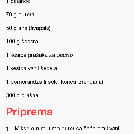
1 belance
70 g putera
50 g sira (švapski)
100 g šecera
1 kesica prašaka za pecivo
1 kesica vanil šećera
1 pomorandža (i sok i korica izrendana)
300 g brašna
Priprema
Mikserom mutimo puter sa šećerom i vanil