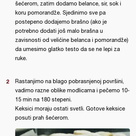
šećerom, zatim dodamo belance, sir, sok i
koru pomorandže. Sjedinimo sve pa
postepeno dodajemo brašno (ako je
potrebno dodati još malo brašna u
zavisnosti od velićine belanca i pomorandže)
da umesimo glatko testo da se ne lepi za
ruke.
Rastanjimo na blago pobrasnjenoj površini,
vadimo razne oblike modlicama i pečemo 10-
15 min na 180 stepeni.
Keksici moraju ostati svetli. Gotove keksice
posuti prah šećerom.