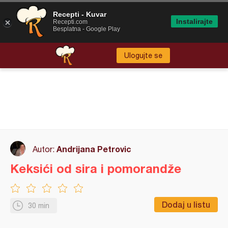
Recepti - Kuvar
Instalirajte
Recepti.com
Besplatna - Google Play
Ulogujte se
Andrijana Petrovic
Autor:
Keksići od sira i pomorandže
Dodaj u listu
30 min