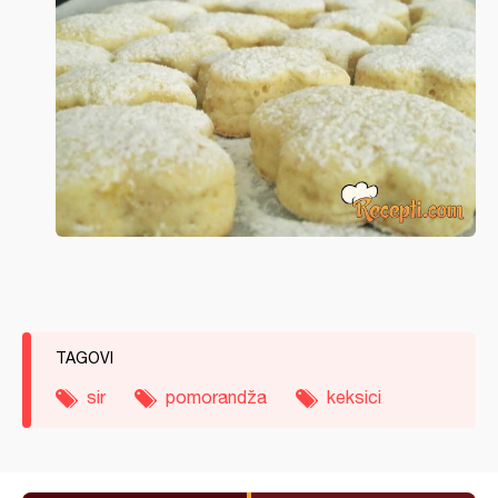
TAGOVI
sir
pomorandža
keksici