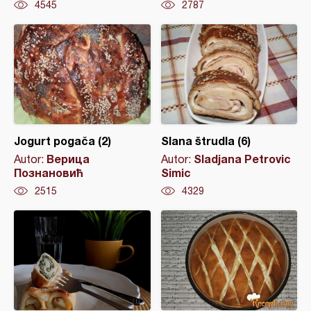
4545
2787
Jogurt pogača (2)
Slana štrudla (6)
Верица
Sladjana Petrovic
Autor:
Autor:
Познановић
Simic
2515
4329