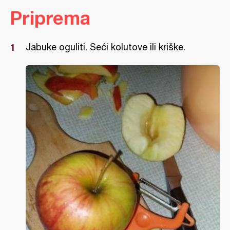
Priprema
Jabuke oguliti. Seći kolutove ili kriške.