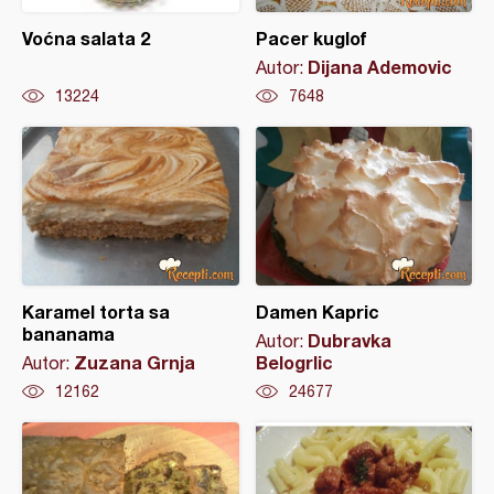
Voćna salata 2
Pacer kuglof
Dijana Ademovic
Autor:
13224
7648
Karamel torta sa
Damen Kapric
bananama
Dubravka
Autor:
Zuzana Grnja
Belogrlic
Autor:
12162
24677