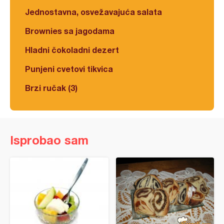
Jednostavna, osvežavajuća salata
Brownies sa jagodama
Hladni čokoladni dezert
Punjeni cvetovi tikvica
Brzi ručak (3)
Isprobao sam