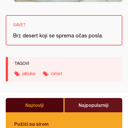
SAVET
Brz desert koji se sprema očas posla.
TAGOVI
jabuke
cimet
Najnoviji
Najpopularniji
Pužići sa sirom