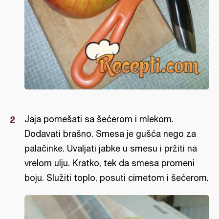
Jaja pomešati sa šećerom i mlekom.
Dodavati brašno. Smesa je gušća nego za
palačinke. Uvaljati jabke u smesu i pržiti na
vrelom ulju. Kratko, tek da smesa promeni
boju. Služiti toplo, posuti cimetom i šećerom.