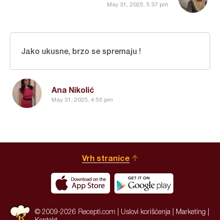
May 31, 2025, 5:37 pm
Jako ukusne, brzo se spremaju !
Ana Nikolić
May 31, 2025, 4:55 pm
Vrh stranice
© 2009-2026 Recepti.com |
Uslovi korišćenja
|
Marketing
|
Kontakt