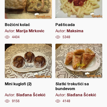
Božićni kolač
Pašticada
Marija Mirkovic
Maksima
Autor:
Autor:
4404
5348
Mini kuglofi (2)
Slatki trokutići sa
bundevom
Slađana Šćekić
Slađana Šćekić
Autor:
Autor:
9156
4148