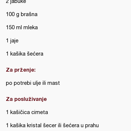
2 jabuke
100 g brašna
150 ml mleka
1 jaje
1 kašika šećera
Za prženje:
po potrebi ulje ili mast
Za posluživanje
1 kašičica cimeta
1 kašika kristal šecer ili šećera u prahu