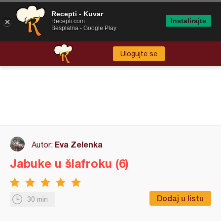
Recepti - Kuvar
Instalirajte
Recepti.com
Besplatna - Google Play
Ulogujte se
Eva Zelenka
Autor:
Jabuke u šlafroku (6)
Dodaj u listu
30 min