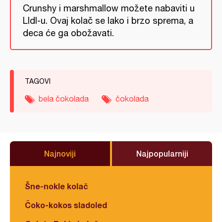
Crunshy i marshmallow možete nabaviti u
LIdl-u. Ovaj kolač se lako i brzo sprema, a
deca će ga obožavati.
TAGOVI
bela čokolada
čokolada
Najnoviji
Najpopularniji
Šne-nokle kolač
Čoko-kokos sladoled