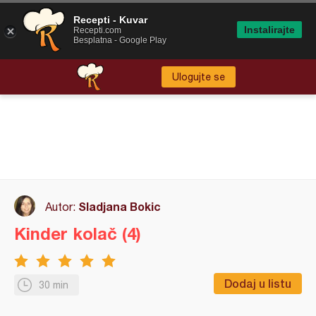
Recepti - Kuvar
Instalirajte
Recepti.com
Besplatna - Google Play
Ulogujte se
Sladjana Bokic
Autor:
Kinder kolač (4)
Dodaj u listu
30 min