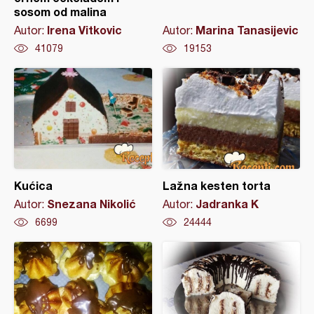
sosom od malina
Irena Vitkovic
Marina Tanasijevic
Autor:
Autor:
41079
19153
Kućica
Lažna kesten torta
Snezana Nikolić
Jadranka K
Autor:
Autor:
6699
24444