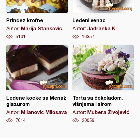
Princez krofne
Ledeni venac
Marija Stankovic
Jadranka K
Autor:
Autor:
5131
16357
Ledene kocke sa Menaž
Torta sa čokoladom,
glazurom
višnjama i sirom
Milanovic Milosava
Mubera Živojević
Autor:
Autor:
7014
20059