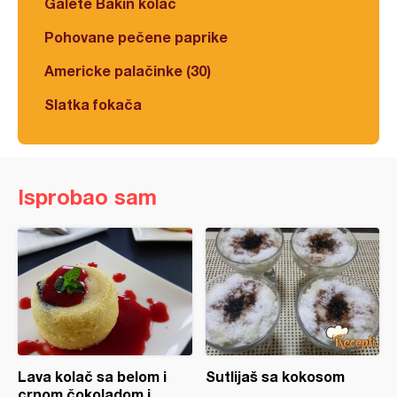
Galete Bakin kolač
Pohovane pečene paprike
Americke palačinke (30)
Slatka fokača
Isprobao sam
Lava kolač sa belom i
Sutlijaš sa kokosom
crnom čokoladom i