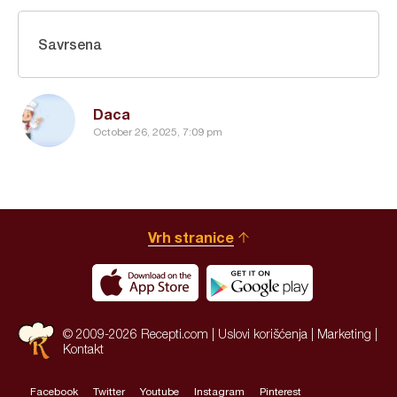
Savrsena
Daca
October 26, 2025, 7:09 pm
Vrh stranice
© 2009-2026 Recepti.com |
Uslovi korišćenja
|
Marketing
|
Kontakt
Facebook
Twitter
Youtube
Instagram
Pinterest