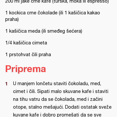
200 ml jake crne kafe (turska, moka ili espresso)
1 kockica crne čokolade (ili 1 kašičica kakao
praha)
1 kašičica meda (ili smeđeg šećera)
1/4 kašičica cimeta
1 prstohvat čili praha
Priprema
U manjem lončetu staviti čokoladu, med,
cimet i čili. Sipati malo skuvane kafe i staviti
na tihu vatru da se čokolada, med i začini
otope, stalno mešajući. Dodati ostatak sveže
kuvane kafe i dobro promešati da se sve