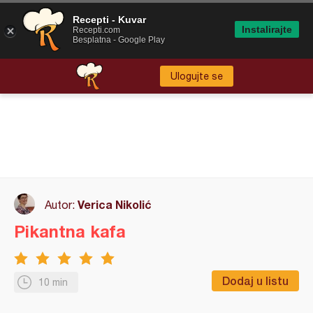
Recepti - Kuvar
Instalirajte
Recepti.com
Besplatna - Google Play
Ulogujte se
Verica Nikolić
Autor:
Pikantna kafa
Dodaj u listu
10 min