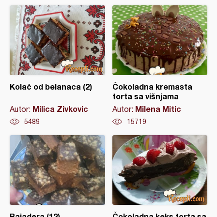
Kolač od belanaca (2)
Čokoladna kremasta
torta sa višnjama
Milica Zivkovic
Milena Mitic
Autor:
Autor:
5489
15719
Bajadera (12)
Čokoladna keks torta sa