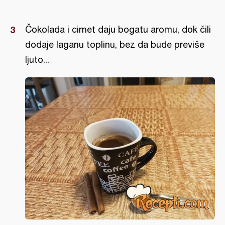
Čokolada i cimet daju bogatu aromu, dok čili
dodaje laganu toplinu, bez da bude previše
ljuto...