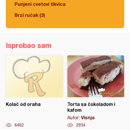
Punjeni cvetovi tikvica
Brzi ručak (3)
Isprobao sam
Kolač od oraha
Torta sa čokoladom i
kafom
Visnja
Autor:
6462
2934