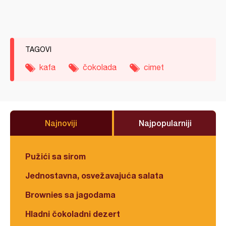
TAGOVI
kafa
čokolada
cimet
Najnoviji
Najpopularniji
Pužići sa sirom
Jednostavna, osvežavajuća salata
Brownies sa jagodama
Hladni čokoladni dezert