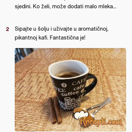
sjedini. Ko želi, može dodati malo mleka...
Sipajte u šolju i uživajte u aromatičnoj,
pikantnoj kafi. Fantastična je!