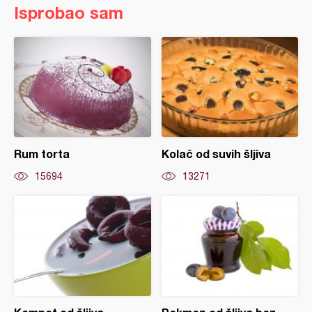
Isprobao sam
Rum torta
Kolač od suvih šljiva
15694
13271