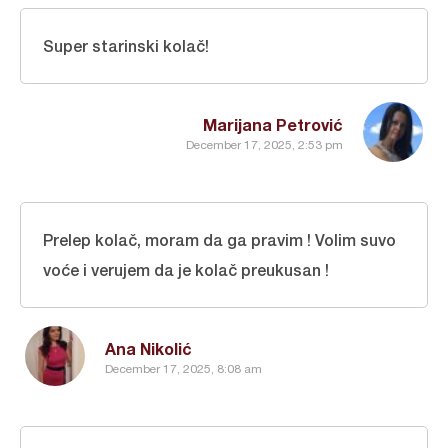
Super starinski kolač!
Marijana Petrović
December 17, 2025, 2:53 pm
Prelep kolač, moram da ga pravim ! Volim suvo
voće i verujem da je kolač preukusan !
Ana Nikolić
December 17, 2025, 8:08 am