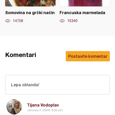
Somovina na grčki način
Francuska marmelada
14758
15340
Komentari
Postavite komentar
Lepa oblanda!
Tijana Vodoplav
January 2, 2026, 9:32 pm