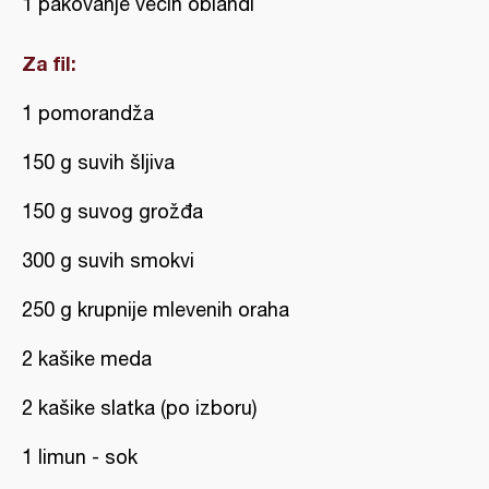
1 pakovanje većih oblandi
Za fil:
1 pomorandža
150 g suvih šljiva
150 g suvog grožđa
300 g suvih smokvi
250 g krupnije mlevenih oraha
2 kašike meda
2 kašike slatka (po izboru)
1 limun - sok