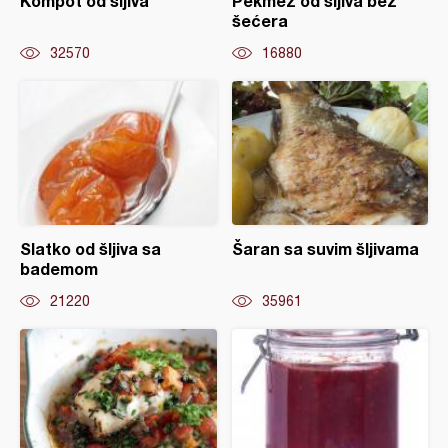
Kompot od šljiva
Pekmez od šljiva bez
šećera
32570
16880
Slatko od šljiva sa
Šaran sa suvim šljivama
bademom
21220
35961