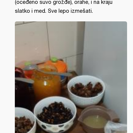
(oceđeno suvo grožđe), orahe, i na kraju
slatko i med. Sve lepo izmešati.