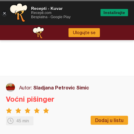
Recepti - Kuvar
Instalirajte
Recepti.com
Besplatna - Google Play
Ulogujte se
Sladjana Petrovic Simic
Autor:
Voćni pišinger
Dodaj u listu
45 min