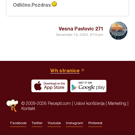
Odlično.Pozdrav.
Vesna Pavlovic 271
December 16, 2025, 9:10 pm
Vrh stranice
© 2009-2026 Recepti.com |
Uslovi korišćenja
|
Marketing
|
Kontakt
Facebook
Twitter
Youtube
Instagram
Pinterest