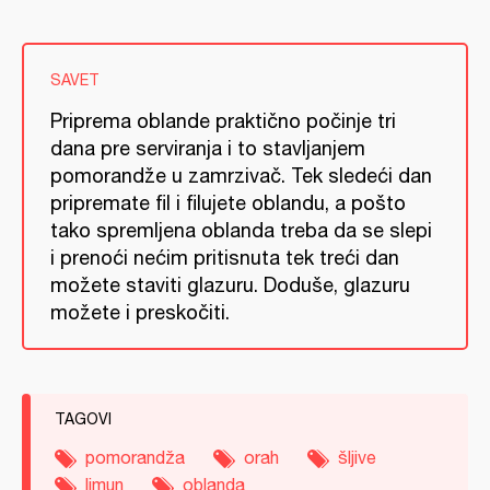
SAVET
Priprema oblande praktično počinje tri
dana pre serviranja i to stavljanjem
pomorandže u zamrzivač. Tek sledeći dan
pripremate fil i filujete oblandu, a pošto
tako spremljena oblanda treba da se slepi
i prenoći nećim pritisnuta tek treći dan
možete staviti glazuru. Doduše, glazuru
možete i preskočiti.
TAGOVI
pomorandža
orah
šljive
limun
oblanda