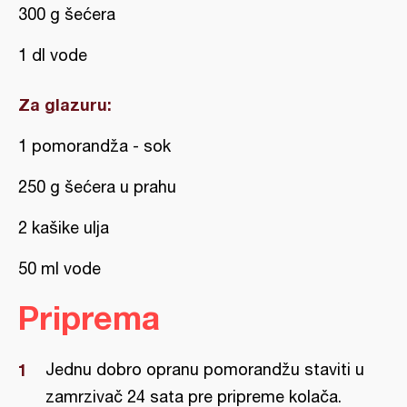
300 g šećera
1 dl vode
Za glazuru:
1 pomorandža - sok
250 g šećera u prahu
2 kašike ulja
50 ml vode
Priprema
Jednu dobro opranu pomorandžu staviti u
zamrzivač 24 sata pre pripreme kolača.