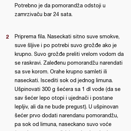
Potrebno je da pomorandža odstoji u
zamrzivaču bar 24 sata.
Priprema fila. Naseckati sitno suve smokve,
suve šljive i po potrebi suvo grožđe ako je
krupno. Suvo grožđe preliti vrelom vodom da
se raskravi. Zaleđenu pomorandžu narendati
sa sve korom. Orahe krupno samleti ili
naseckati. Iscediti sok od jednog limuna.
Ušpinovati 300 g šećera sa 1 dl vode (da se
sav šećer lepo otopi i ujednači i postane
lepljiv, ali da ne bude pregust). U ušpinovan
šećer prvo dodati narendanu pomorandžu,
pa sok od limuna, naseckano suvo voće