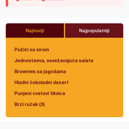
Najnoviji
Najpopularniji
Pužići sa sirom
Jednostavna, osvežavajuća salata
Brownies sa jagodama
Hladni čokoladni dezert
Punjeni cvetovi tikvica
Brzi ručak (3)