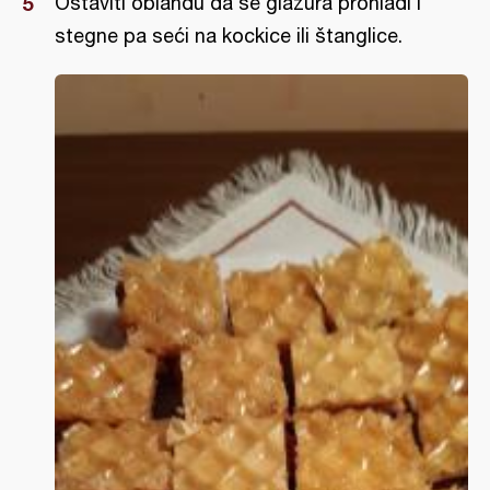
Ostaviti oblandu da se glazura prohladi i
stegne pa seći na kockice ili štanglice.