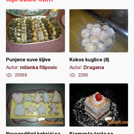
Punjene suve šljive
Kokos kuglice (8)
milanka filipovic
Dragana
Autor:
Autor:
20069
2290
Novogodišnji keksići sa
Kremasta torta sa