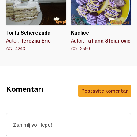
Torta Seherezada
Kuglice
Terezija Erić
Tatjana Stojanovic
Autor:
Autor:
4243
2590
Komentari
Postavite komentar
Zanimljivo i lepo!