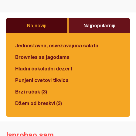
Najnoviji
Najpopularniji
Jednostavna, osvežavajuća salata
Brownies sa jagodama
Hladni čokoladni dezert
Punjeni cvetovi tikvica
Brzi ručak (3)
Džem od breskvi (3)
Isprobao sam