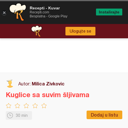
Recepti - Kuvar
Instalirajte
Recepti.com
Besplatna - Google Play
Ulogujte se
Milica Zivkovic
Autor:
Kuglice sa suvim šljivama
Dodaj u listu
30 min