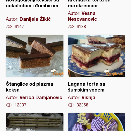
čokoladom i đumbirom
eurokremom
Vesna
Autor:
Danijela Žikić
Nesovanovic
Autor:
6147
6138
Štanglice od plazma
Lagana torta sa
keksa
šumskim voćem
Verica Damjanovic
Visnja
Autor:
Autor:
12337
32358