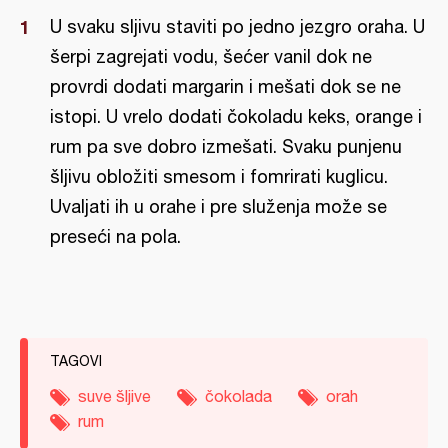
U svaku sljivu staviti po jedno jezgro oraha. U
šerpi zagrejati vodu, šećer vanil dok ne
provrdi dodati margarin i mešati dok se ne
istopi. U vrelo dodati čokoladu keks, orange i
rum pa sve dobro izmešati. Svaku punjenu
šljivu obložiti smesom i fomrirati kuglicu.
Uvaljati ih u orahe i pre služenja može se
preseći na pola.
TAGOVI
suve šljive
čokolada
orah
rum