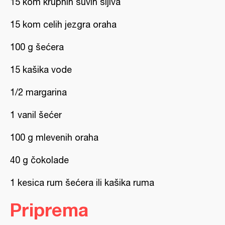
15 kom krupnih suvih šljiva
15 kom celih jezgra oraha
100 g šećera
15 kašika vode
1/2 margarina
1 vanil šećer
100 g mlevenih oraha
40 g čokolade
1 kesica rum šećera ili kašika ruma
Priprema