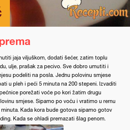
č
iprema
utiti jaja viljuškom, dodati šećer, zatim toplu
du, ulje, prašak za pecivo. Sve dobro umutiti i
jesu podeliti na posla. Jednu polovinu smjese
pati u pleh i peći 5 minuta na 200 stepeni. Izvaditi
 pećnice porežati voće po kori žatim drugu
lovinu smjese. Sipamo po voću i vratimo u rernu
 minuta. Kada kora bude gotova sipamo gotov
ding. Kada se ohladi premazati šlag penom.