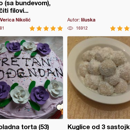
o (sa bundevom),
iti filovi...
Verica Nikolić
liluska
Autor:
81
16912
ladna torta (53)
Kuglice od 3 sastoj