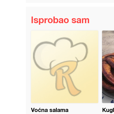
Isprobao sam
 kolač
Voćna salama
Kugl