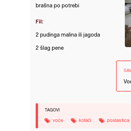
brašna po potrebi
Fil:
2 pudinga malina ili jagoda
2 šlag pene
SA
Voć
TAGOVI
voće
kolači
poslastica