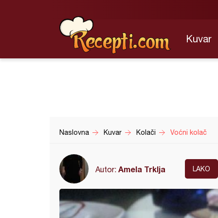
Kuvar
Naslovna
Kuvar
Kolači
Voćni kolač
Amela Trklja
Autor:
LAKO