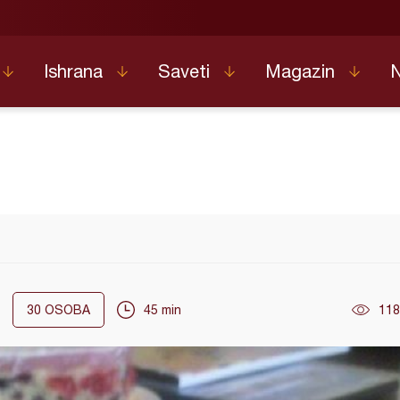
Ishrana
Saveti
Magazin
30
OSOBA
45 min
118