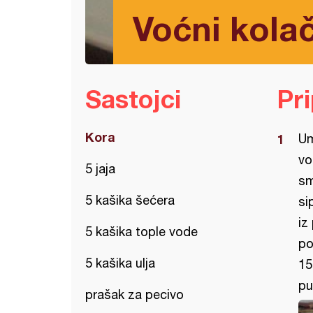
Voćni kola
Sastojci
Pr
Kora
Um
vo
5 jaja
sm
5 kašika šećera
si
iz
5 kašika tople vode
po
5 kašika ulja
15
pu
prašak za pecivo