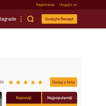
Registracija
Ulogujte se
Nagrade
Dodajte Recept
Dodaj u listu
55
Najnoviji
Najpopularniji