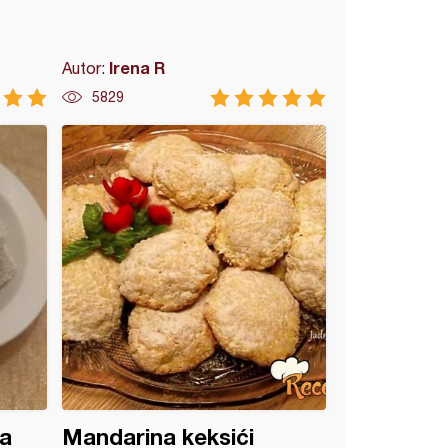
Irena R
Autor:
5829
ka
Mandarina keksići