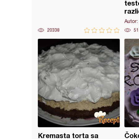
test
različ
Autor:
20338
51
rina keksići
Kremasta torta sa
Čoko