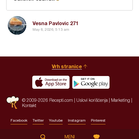
Vesna Pavlovic 271
May 8, 2026, 5:13 am
Vrh stranice
© 2009-2026 Recepti.com |
Uslovi korišćenja
|
Marketing
|
Kontakt
Facebook
Twitter
Youtube
Instagram
Pinterest
Site by:
HALO