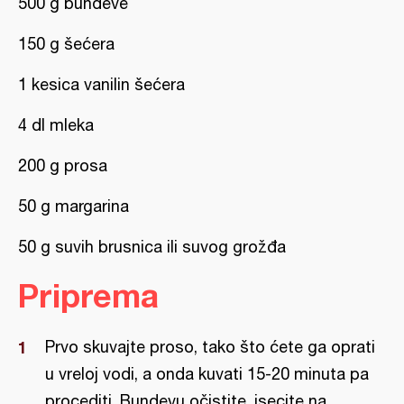
500 g bundeve
150 g šećera
1 kesica vanilin šećera
4 dl mleka
200 g prosa
50 g margarina
50 g suvih brusnica ili suvog grožđa
Priprema
Prvo skuvajte proso, tako što ćete ga oprati
u vreloj vodi, a onda kuvati 15-20 minuta pa
procediti. Bundevu očistite, isecite na