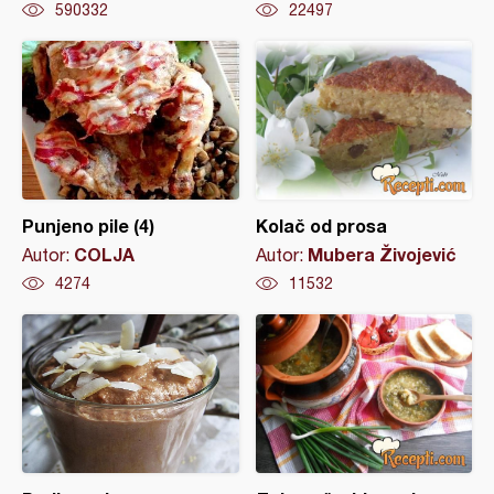
590332
22497
Punjeno pile (4)
Kolač od prosa
COLJA
Mubera Živojević
Autor:
Autor:
4274
11532