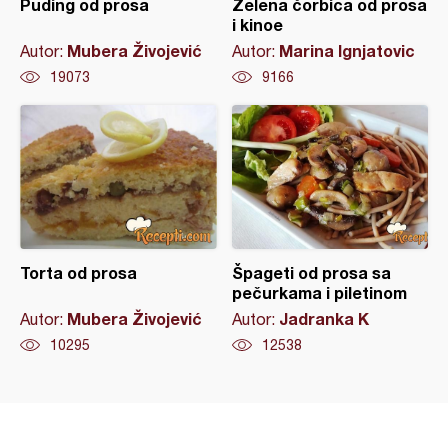
Puding od prosa
Zelena čorbica od prosa
i kinoe
Mubera Živojević
Marina Ignjatovic
Autor:
Autor:
19073
9166
Torta od prosa
Špageti od prosa sa
pečurkama i piletinom
Mubera Živojević
Jadranka K
Autor:
Autor:
10295
12538