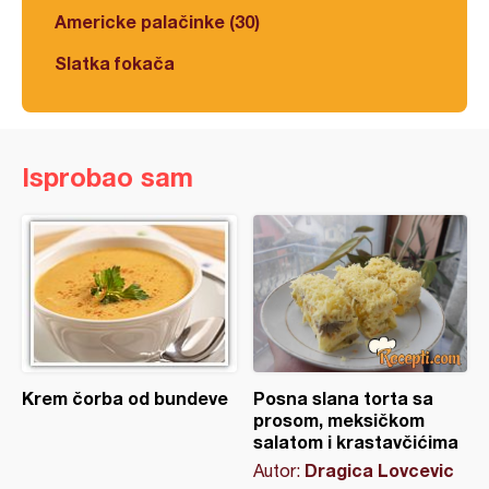
Americke palačinke (30)
Slatka fokača
Isprobao sam
Krem čorba od bundeve
Posna slana torta sa
prosom, meksičkom
salatom i krastavčićima
Dragica Lovcevic
Autor: