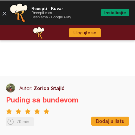
Recepti - Kuvar
Instalirajte
Recepti.com
Besplatna - Google Play
Ulogujte se
Zorica Stajić
Autor:
Puding sa bundevom
Dodaj u listu
70 min