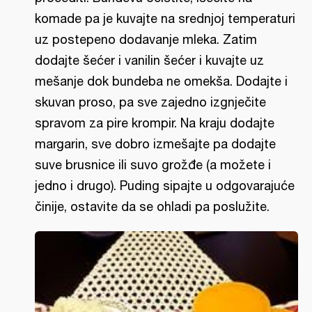
komade pa je kuvajte na srednjoj temperaturi
uz postepeno dodavanje mleka. Zatim
dodajte šećer i vanilin šećer i kuvajte uz
mešanje dok bundeba ne omekša. Dodajte i
skuvan proso, pa sve zajedno izgnječite
spravom za pire krompir. Na kraju dodajte
margarin, sve dobro izmešajte pa dodajte
suve brusnice ili suvo grožđe (a možete i
jedno i drugo). Puding sipajte u odgovarajuće
činije, ostavite da se ohladi pa poslužite.