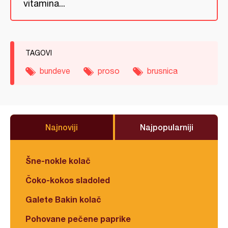
vitamina...
TAGOVI
bundeve
proso
brusnica
Najnoviji
Najpopularniji
Šne-nokle kolač
Čoko-kokos sladoled
Galete Bakin kolač
Pohovane pečene paprike