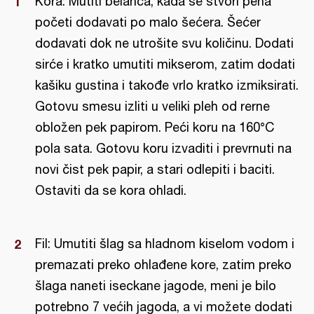
Kora: Mutiti belanca, kada se stvori pena
početi dodavati po malo šećera. Šećer
dodavati dok ne utrošite svu količinu. Dodati
sirće i kratko umutiti mikserom, zatim dodati
kašiku gustina i takođe vrlo kratko izmiksirati.
Gotovu smesu izliti u veliki pleh od rerne
obložen pek papirom. Peći koru na 160°C
pola sata. Gotovu koru izvaditi i prevrnuti na
novi čist pek papir, a stari odlepiti i baciti.
Ostaviti da se kora ohladi.
Fil: Umutiti šlag sa hladnom kiselom vodom i
premazati preko ohlađene kore, zatim preko
šlaga naneti iseckane jagode, meni je bilo
potrebno 7 većih jagoda, a vi možete dodati