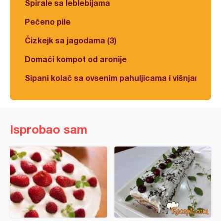
Spirale sa leblebijama
Pečeno pile
Čizkejk sa jagodama (3)
Domaći kompot od aronije
Sipani kolač sa ovsenim pahuljicama i višnjama
Isprobao sam