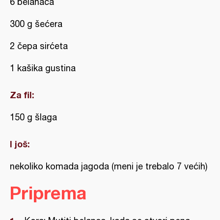
6 belanaca
300 g šećera
2 čepa sirćeta
1 kašika gustina
Za fil:
150 g šlaga
I još:
nekoliko komada jagoda (meni je trebalo 7 većih)
Priprema