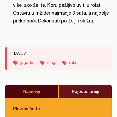
više, ako želite. Koru pažljivo uviti u rolat.
Ostaviti u frižider najmanje 3 sata, a najbolje
preko noći. Dekorisati po želji i služiti.
TAGOVI
jagode
šlag
rolat
Najnoviji
Najpopularniji
Plazma šnite