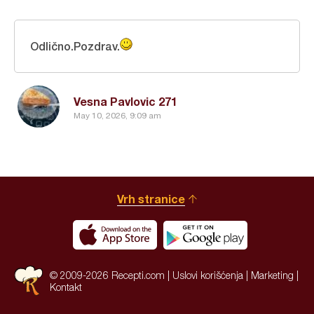
Odlično.Pozdrav.
Vesna Pavlovic 271
May 10, 2026, 9:09 am
Vrh stranice
© 2009-2026 Recepti.com |
Uslovi korišćenja
|
Marketing
|
Kontakt