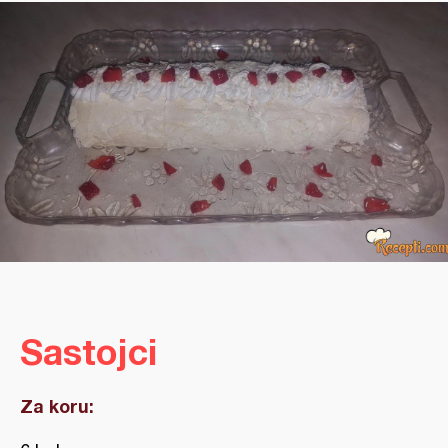
Sastojci
Za koru: