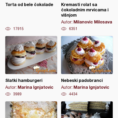
Torta od bele čokolade
Kremasti rolat sa
čokoladnim mrvicama i
višnjom
Milanovic Milosava
Autor:
17915
6351
Slatki hamburgeri
Nebeski padobranci
Marina Ignjatovic
Marina Ignjatovic
Autor:
Autor:
3989
4434