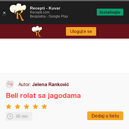
Recepti - Kuvar
Instalirajte
Recepti.com
Besplatna - Google Play
Ulogujte se
Jelena Ranković
Autor:
Beli rolat sa jagodama
Dodaj u listu
90 min