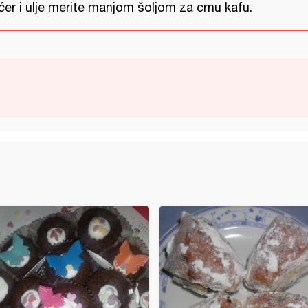
ćer i ulje merite manjom šoljom za crnu kafu.