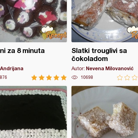
ni za 8 minuta
Slatki trouglivi sa
čokoladom
Andrijana
Nevena Milovanović
Autor:
876
10698