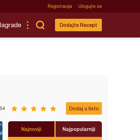
Registracija
Ulogujte se
Nagrade
Dodajte Recept
Dodaj u listu
54
Najnoviji
Najpopularniji