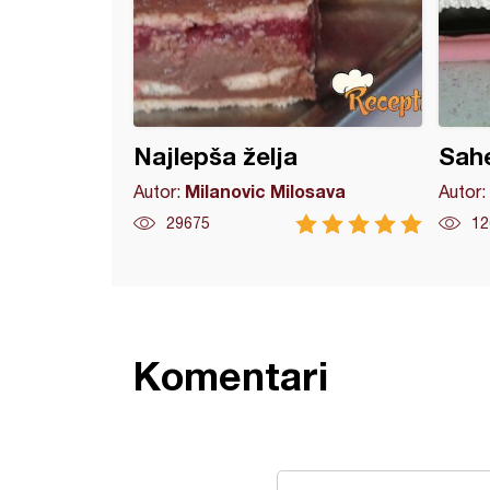
Najlepša želja
Sahe
Milanovic Milosava
Autor:
Autor:
29675
12
Komentari