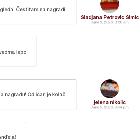
zgleda. Čestitam na nagradi.
Sladjana Petrovic Simic
June 9, 2026, 8:00 am
 veoma lepo
a nagradu! Odličan je kolač.
jelena nikolic
June 5, 2026, 8:44 pm
Anđela!