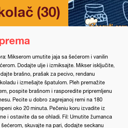
olač (30)
iprema
ra: Mikserom umutite jaja sa šećerom i vanilin
ćerom. Dodajte ulje i izmiksajte. Mikser isključite,
dajte brašno, prašak za pecivo, rendanu
koladu i izmešajte špatulom. Pleh premažite
jem, pospite brašnom i rasporedite pripremljenu
esu. Pecite u dobro zagrejanoj rerni na 180
epeni oko 20 minuta. Pečeniu koru izvadite iz
rne i ostavite da se ohladi. Fil: Umutite žumanca
 šećerom, skuvajte na pari, dodajte seckanu