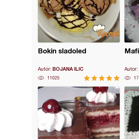
Bokin sladoled
Mafi
BOJANA ILIC
Autor:
Autor:
11025
17
blok kolač