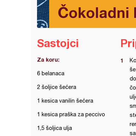
Čokoladni k
Sastojci
Pr
Za koru:
Ko
še
6 belanaca
do
2 šoljice šećera
čo
ul
1 kesica vanilin šećera
sm
1 kesica praška za peccivo
st
re
1,5 šoljica ulja
sa