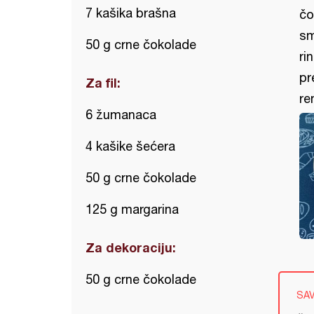
7 kašika brašna
čo
sm
50 g crne čokolade
ri
pr
Za fil:
re
6 žumanaca
4 kašike šećera
50 g crne čokolade
125 g margarina
Za dekoraciju:
50 g crne čokolade
SA