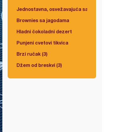
Jednostavna, osvežavajuća salata
Brownies sa jagodama
Hladni čokoladni dezert
Punjeni cvetovi tikvica
Brzi ručak (3)
Džem od breskvi (3)