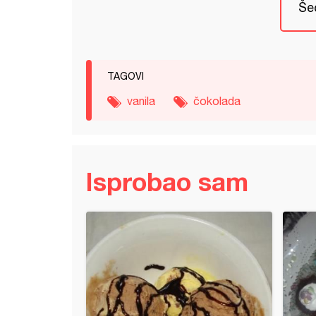
Še
TAGOVI
vanila
čokolada
Isprobao sam
a torta sa Milka čokoladom