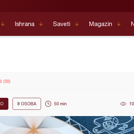
Ishrana
Saveti
Magazin
č (30)
KO
8
OSOBA
50 min
10