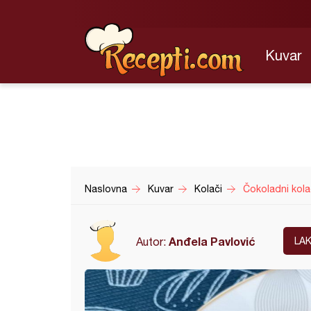
Kuvar
Naslovna
Kuvar
Kolači
Čokoladni kola
Anđela Pavlović
Autor:
LA