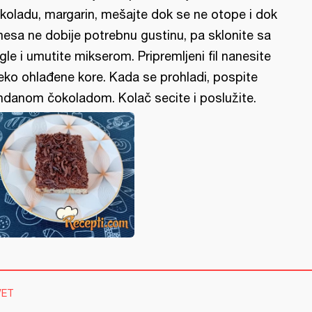
koladu, margarin, mešajte dok se ne otope i dok
esa ne dobije potrebnu gustinu, pa sklonite sa
ngle i umutite mikserom. Pripremljeni fil nanesite
eko ohlađene kore. Kada se prohladi, pospite
ndanom čokoladom. Kolač secite i poslužite.
VET