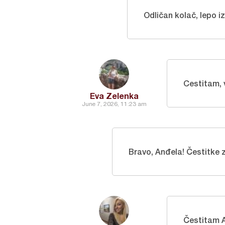
Odličan kolač, lepo i
Cestitam,
Eva Zelenka
June 7, 2026, 11:23 am
Bravo, Anđela! Čestitke z
Čestitam 