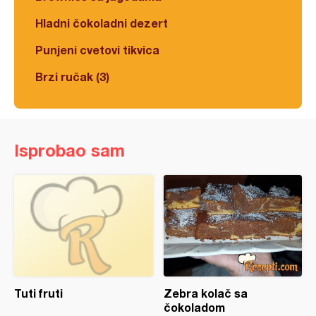
Hladni čokoladni dezert
Punjeni cvetovi tikvica
Brzi ručak (3)
Isprobao sam
Tuti fruti
Zebra kolač sa
čokoladom