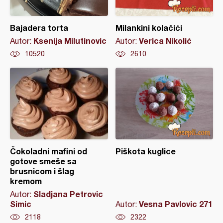
Bajadera torta
Milankini kolačići
Ksenija Milutinovic
Verica Nikolić
Autor:
Autor:
10520
2610
Čokoladni mafini od
Piškota kuglice
gotove smeše sa
brusnicom i šlag
kremom
Sladjana Petrovic
Autor:
Simic
Vesna Pavlovic 271
Autor:
2118
2322