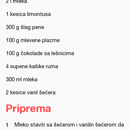
2 l mleka
1 kesica limontusa
300 g šlag pene
100 g mlevene plazme
100 g čokolade sa lešnicima
4 supene kašike ruma
300 ml mleka
2 kesice vanil šećera
Priprema
Mleko staviti sa šećerom i vanilin šećerom da