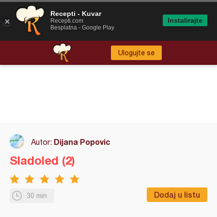
Recepti - Kuvar
Instalirajte
Recepti.com
Besplatna - Google Play
Ulogujte se
Dijana Popovic
Autor:
Sladoled (2)
Dodaj u listu
30 min