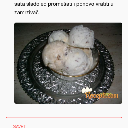
sata sladoled promešati i ponovo vratiti u
zamrzivač.
SAVET