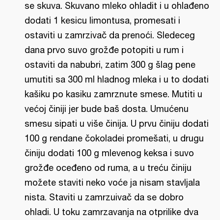
se skuva. Skuvano mleko ohladit i u ohlađeno
dodati 1 kesicu limontusa, promesati i
ostaviti u zamrzivač da prenoći. Sledeceg
dana prvo suvo grožđe potopiti u rum i
ostaviti da nabubri, zatim 300 g šlag pene
umutiti sa 300 ml hladnog mleka i u to dodati
kašiku po kasiku zamrznute smese. Mutiti u
većoj činiji jer bude baš dosta. Umućenu
smesu sipati u više činija. U prvu činiju dodati
100 g rendane čokoladei promešati, u drugu
činiju dodati 100 g mlevenog keksa i suvo
grožđe oceđeno od ruma, a u treću činiju
možete staviti neko voće ja nisam stavljala
nista. Staviti u zamrzuivač da se dobro
ohladi. U toku zamrzavanja na otprilike dva