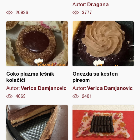
Dragana
Autor:
20936
3777
Čoko plazma lešnik
Gnezda sa kesten
kolačići
pireom
Verica Damjanovic
Verica Damjanovic
Autor:
Autor:
4063
2401