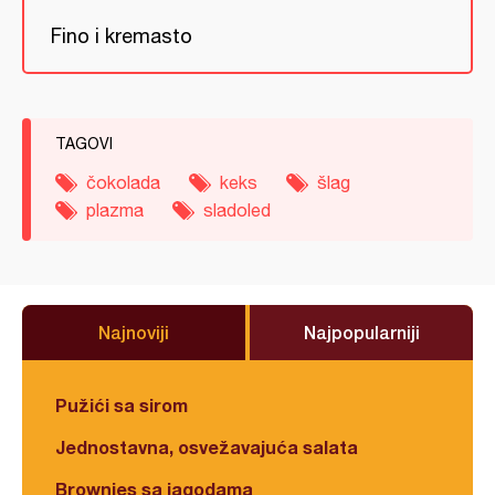
Fino i kremasto
TAGOVI
čokolada
keks
šlag
plazma
sladoled
Najnoviji
Najpopularniji
Pužići sa sirom
Jednostavna, osvežavajuća salata
Brownies sa jagodama