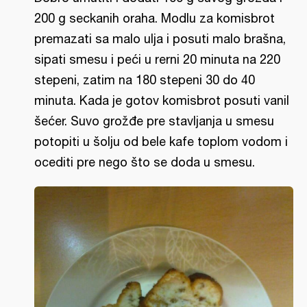
200 g seckanih oraha. Modlu za komisbrot
premazati sa malo ulja i posuti malo brašna,
sipati smesu i peći u rerni 20 minuta na 220
stepeni, zatim na 180 stepeni 30 do 40
minuta. Kada je gotov komisbrot posuti vanil
šećer. Suvo grožđe pre stavljanja u smesu
potopiti u šolju od bele kafe toplom vodom i
ocediti pre nego što se doda u smesu.