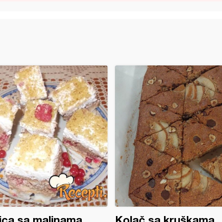
ica sa malinama
Kolač sa kruškama