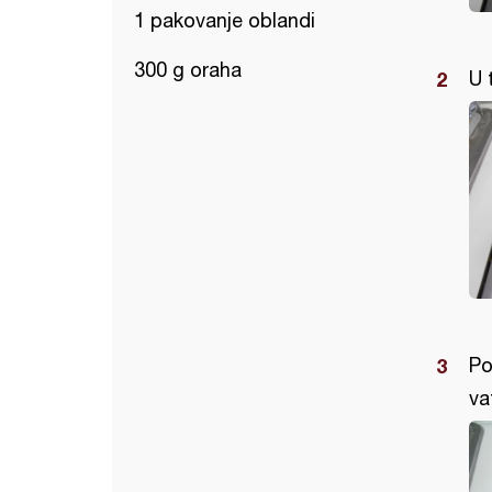
1 pakovanje oblandi
300 g oraha
U 
Po
vat