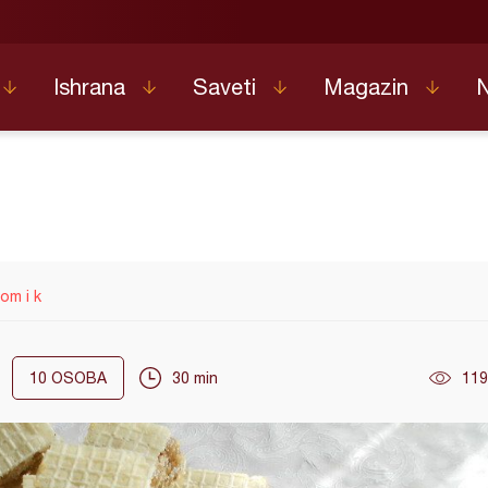
Ishrana
Saveti
Magazin
om i k
10
OSOBA
30 min
119