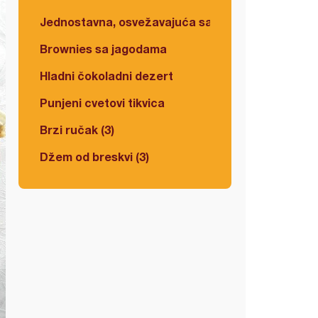
Jednostavna, osvežavajuća salata
Brownies sa jagodama
Hladni čokoladni dezert
Punjeni cvetovi tikvica
Brzi ručak (3)
Džem od breskvi (3)