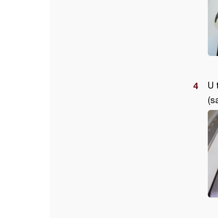
U 
(s