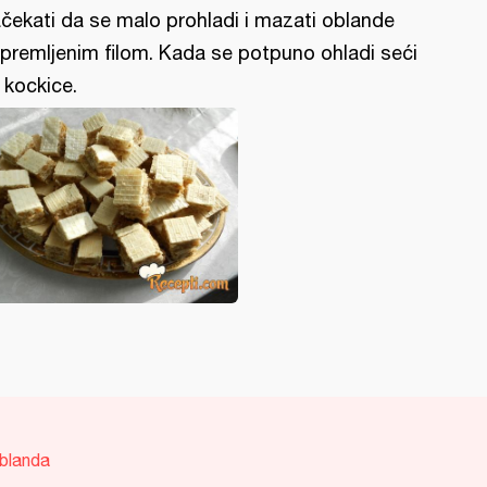
čekati da se malo prohladi i mazati oblande
ipremljenim filom. Kada se potpuno ohladi seći
 kockice.
blanda