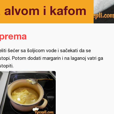
 alvom i kafom
iprema
eliti šećer sa šoljicom vode i sačekati da se
stopi. Potom dodati margarin i na laganoj vatri ga
stopiti.