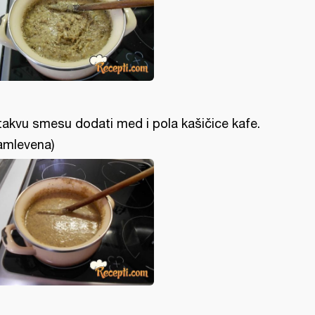
takvu smesu dodati med i pola kašičice kafe.
amlevena)