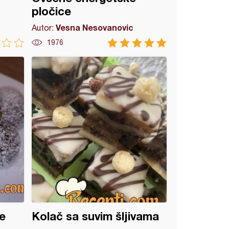
pločice
Vesna Nesovanovic
Autor:
1976
e
Kolač sa suvim šljivama