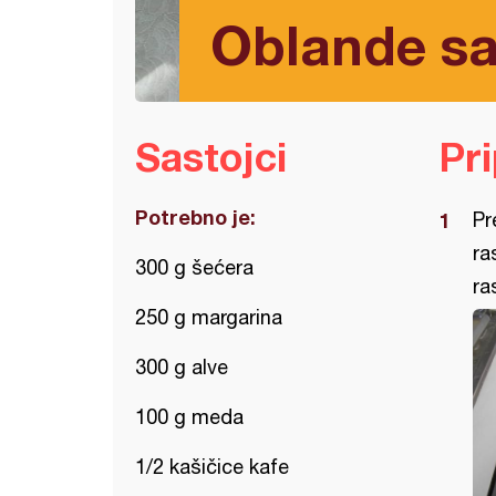
Oblande sa
Sastojci
Pr
Potrebno je:
Pr
ra
300 g šećera
ra
250 g margarina
300 g alve
100 g meda
1/2 kašičice kafe