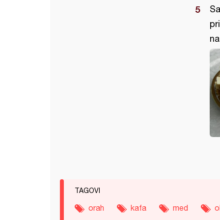
Sa
pr
na
TAGOVI
orah
kafa
med
o