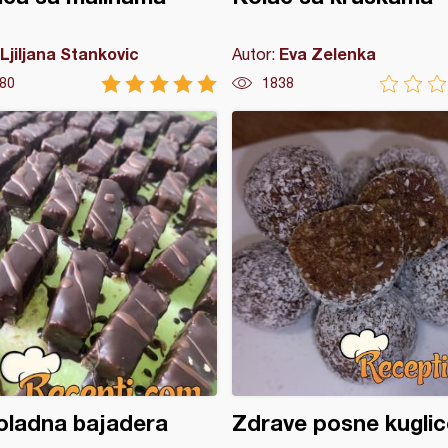
Ljiljana Stankovic
Eva Zelenka
Autor:
80
1838
oladna bajadera
Zdrave posne kuglic