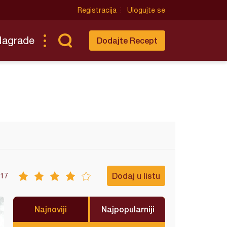
Registracija
Ulogujte se
Nagrade
Dodajte Recept
Dodaj u listu
17
Najnoviji
Najpopularniji