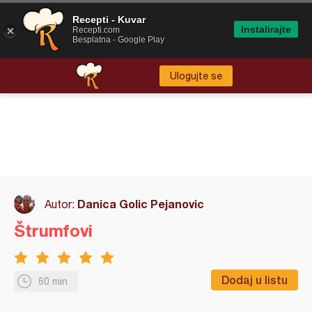
Recepti - Kuvar
Instalirajte
Recepti.com
Besplatna - Google Play
Ulogujte se
Danica Golic Pejanovic
Autor:
Štrumfovi
Dodaj u listu
60 min