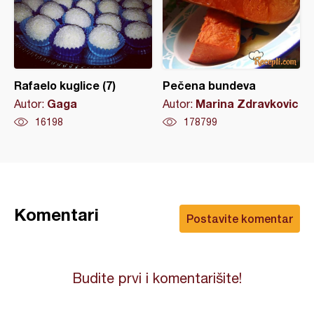
Rafaelo kuglice (7)
Pečena bundeva
Gaga
Marina Zdravkovic
Autor:
Autor:
16198
178799
Komentari
Postavite komentar
Budite prvi i komentarišite!