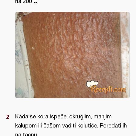
na 200 C.
Kada se kora ispeče, okruglim, manjim
kalupom ili čašom vaditi kolutiće. Poređati ih
na tacnu.