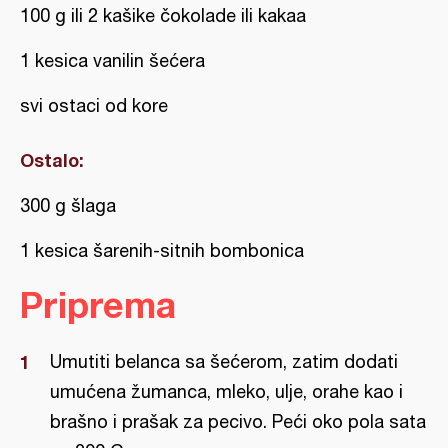
100 g ili 2 kašike čokolade ili kakaa
1 kesica vanilin šećera
svi ostaci od kore
Ostalo:
300 g šlaga
1 kesica šarenih-sitnih bombonica
Priprema
Umutiti belanca sa šećerom, zatim dodati
umućena žumanca, mleko, ulje, orahe kao i
brašno i prašak za pecivo. Peći oko pola sata