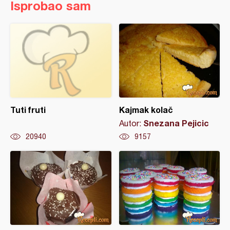
Isprobao sam
Tuti fruti
Kajmak kolač
Snezana Pejicic
Autor:
20940
9157