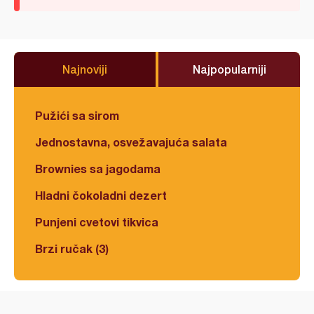
Najnoviji
Najpopularniji
Pužići sa sirom
Jednostavna, osvežavajuća salata
Brownies sa jagodama
Hladni čokoladni dezert
Punjeni cvetovi tikvica
Brzi ručak (3)