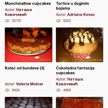
Munchmallow cupcakes
Tortice u duginim
bojama
Наташа
Autor:
Ковачевић
Adriana Kovac
Autor:
25731
9322
Kolač od bundeve (3)
Čokoladna fantazija
cupcakes
Наташа
Autor:
Valeria Molnar
Ковачевић
Autor:
9426
4969