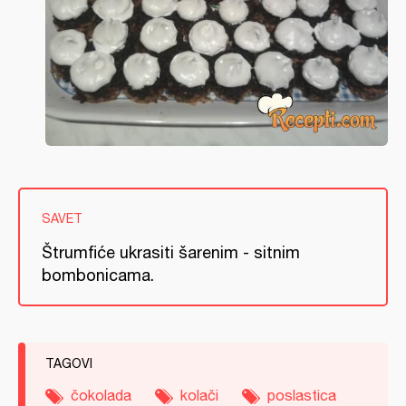
SAVET
Štrumfiće ukrasiti šarenim - sitnim
bombonicama.
TAGOVI
čokolada
kolači
poslastica