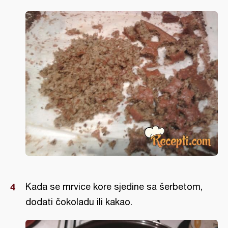
Kada se mrvice kore sjedine sa šerbetom,
dodati čokoladu ili kakao.