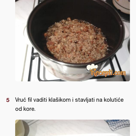
Vruć fil vaditi klašikom i stavljati na kolutiće
od kore.