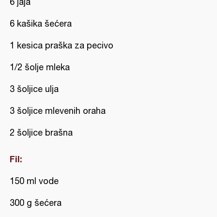
6 jaja
6 kašika šećera
1 kesica praška za pecivo
1/2 šolje mleka
3 šoljice ulja
3 šoljice mlevenih oraha
2 šoljice brašna
Fil:
150 ml vode
300 g šećera