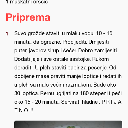
1 muškatni orščić
Priprema
Suvo grožđe staviti u mlaku vodu, 10 - 15
minuta, da ogrezne. Procijediti. Umijesiti
puter, javorov sirup i šećer. Dobro zamijesiti.
Dodati jaje i sve ostale sastojke. Rukom
doraditi. U pleh staviti papir za pečenje. Od
dobijene mase praviti manje loptice i redati ih
u pleh sa malo većim razmakom. Bude oko
30 loptica. Rernu ugrijati na 180 stepeni i peći
oko 15 - 20 minuta. Servirati hladne . P R I J A
T N O !!!