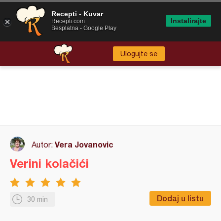
Recepti - Kuvar
Instalirajte
Recepti.com
Besplatna - Google Play
Ulogujte se
Vera Jovanovic
Autor:
Verini kolačići
Dodaj u listu
30 min