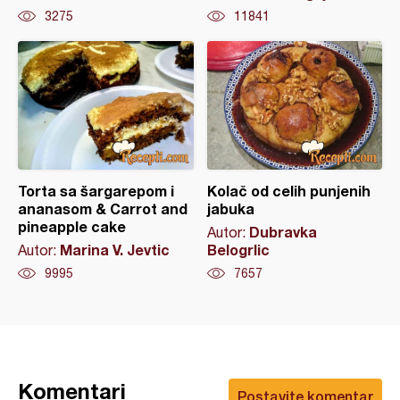
3275
11841
Torta sa šargarepom i
Kolač od celih punjenih
ananasom & Carrot and
jabuka
pineapple cake
Dubravka
Autor:
Marina V. Jevtic
Belogrlic
Autor:
9995
7657
Komentari
Postavite komentar