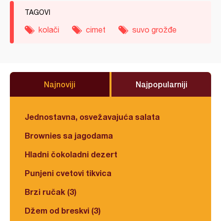
TAGOVI
kolači
cimet
suvo grožđe
Najnoviji
Najpopularniji
Jednostavna, osvežavajuća salata
Brownies sa jagodama
Hladni čokoladni dezert
Punjeni cvetovi tikvica
Brzi ručak (3)
Džem od breskvi (3)