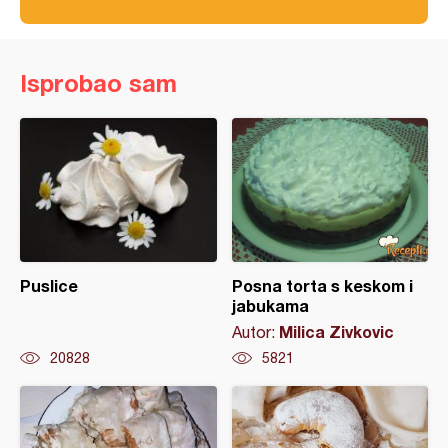
Isprobao sam
Puslice
Posna torta s keskom i
jabukama
Milica Zivkovic
Autor:
20828
5821