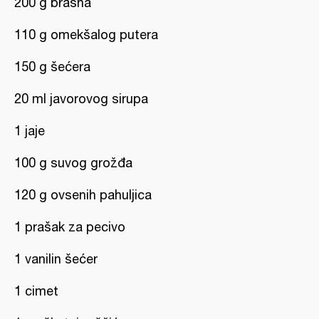
200 g brašna
110 g omekšalog putera
150 g šećera
20 ml javorovog sirupa
1 jaje
100 g suvog grožđa
120 g ovsenih pahuljica
1 prašak za pecivo
1 vanilin šećer
1 cimet