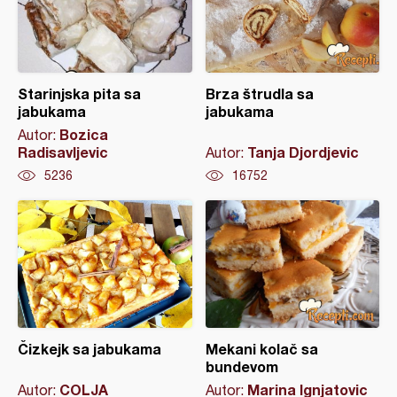
Starinjska pita sa
Brza štrudla sa
jabukama
jabukama
Bozica
Autor:
Radisavljevic
Tanja Djordjevic
Autor:
5236
16752
Čizkejk sa jabukama
Mekani kolač sa
bundevom
COLJA
Marina Ignjatovic
Autor:
Autor: