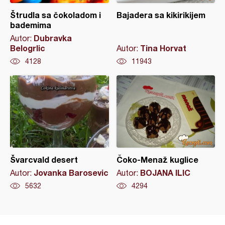
Štrudla sa čokoladom i
Bajadera sa kikirikijem
bademima
Dubravka
Autor:
Belogrlic
Tina Horvat
Autor:
4128
11943
Švarcvald desert
Čoko-Menaž kuglice
Jovanka Barosevic
BOJANA ILIC
Autor:
Autor:
5632
4294