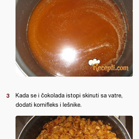
Kada se i čokolada istopi skinuti sa vatre,
dodati kornifleks i lešnike.