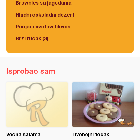
Brownies sa jagodama
Hladni čokoladni dezert
Punjeni cvetovi tikvica
Brzi ručak (3)
Isprobao sam
Voćna salama
Dvobojni točak