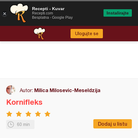
Recepti - Kuvar
Instalirajte
Recepti.com
Besplatna - Google Play
Ulogujte se
Milica Milosevic-Meseldzija
Autor:
Kornifleks
Dodaj u listu
60 min