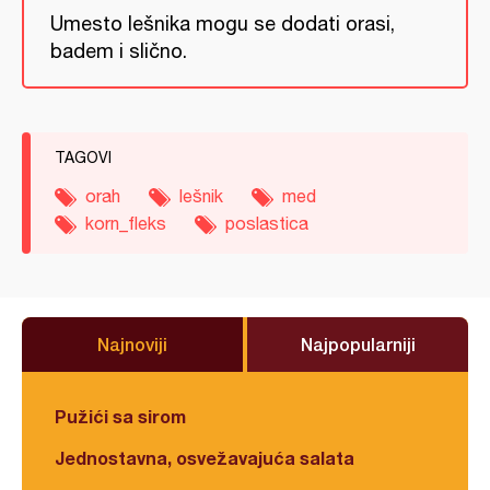
Umesto lešnika mogu se dodati orasi,
badem i slično.
TAGOVI
orah
lešnik
med
korn_fleks
poslastica
Najnoviji
Najpopularniji
Pužići sa sirom
Jednostavna, osvežavajuća salata