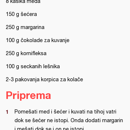
8 kašika meda
150 g šećera
250 g margarina
100 g čokolade za kuvanje
250 g kornifleksa
100 g seckanih lešnika
2-3 pakovanja korpica za kolače
Priprema
Pomešati med i šećer i kuvati na tihoj vatri
dok se šećer ne istopi. Onda dodati margarin
i mešati dok se i on ne istopi.