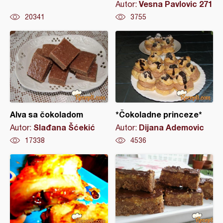
Vesna Pavlovic 271
Autor:
20341
3755
Alva sa čokoladom
*Čokoladne princeze*
Slađana Šćekić
Dijana Ademovic
Autor:
Autor:
17338
4536