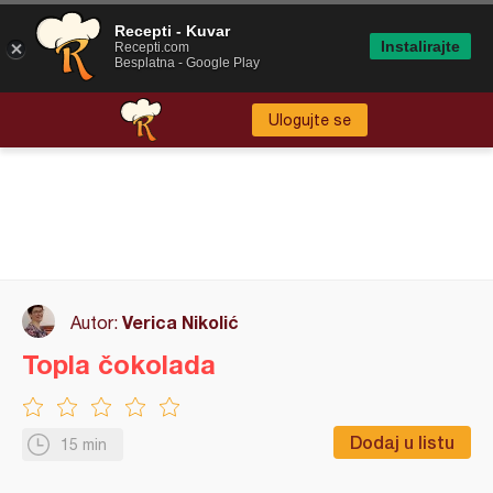
Recepti - Kuvar
Instalirajte
Recepti.com
Besplatna - Google Play
Ulogujte se
Verica Nikolić
Autor:
Topla čokolada
Dodaj u listu
15 min