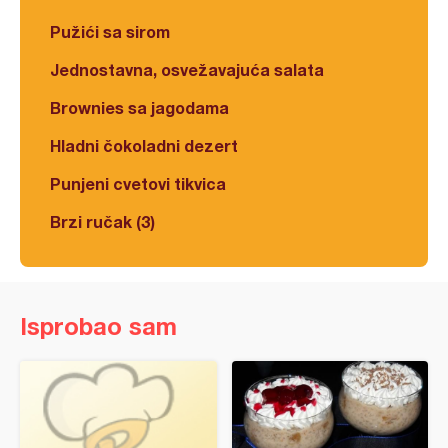
Pužići sa sirom
Jednostavna, osvežavajuća salata
Brownies sa jagodama
Hladni čokoladni dezert
Punjeni cvetovi tikvica
Brzi ručak (3)
Isprobao sam