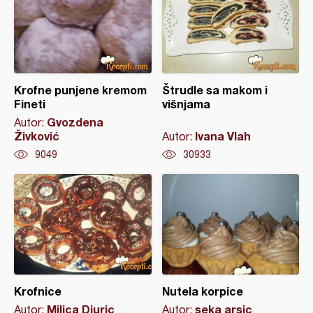
Krofne punjene kremom
Štrudle sa makom i
Fineti
višnjama
Gvozdena
Autor:
Živković
Ivana Vlah
Autor:
9049
30933
Krofnice
Nutela korpice
Milica Djuric
seka arsic
Autor:
Autor: