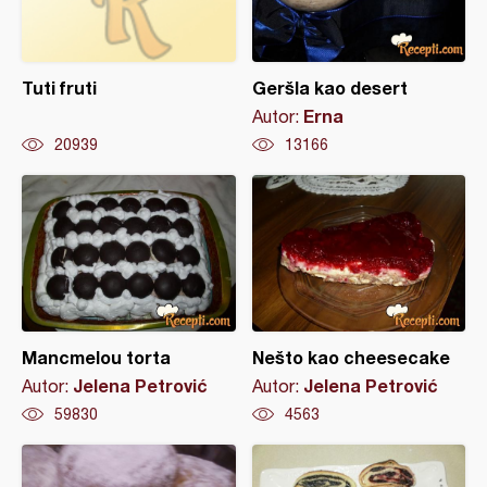
Tuti fruti
Geršla kao desert
Erna
Autor:
20939
13166
Mancmelou torta
Nešto kao cheesecake
Jelena Petrović
Jelena Petrović
Autor:
Autor:
59830
4563