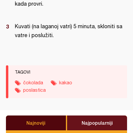
kada provri.
Kuvati (na laganoj vatri) 5 minuta, skloniti sa
vatre i poslužiti.
TAGOVI
čokolada
kakao
poslastica
Najnoviji
Najpopularniji