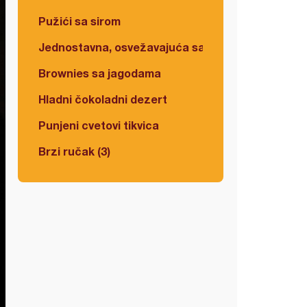
Pužići sa sirom
Jednostavna, osvežavajuća salata
Brownies sa jagodama
Hladni čokoladni dezert
Punjeni cvetovi tikvica
Brzi ručak (3)