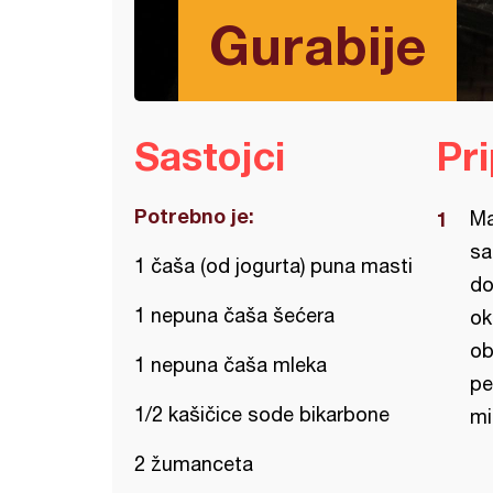
Gurabije
Sastojci
Pr
Potrebno je:
Ma
sa
1 čaša (od jogurta) puna masti
do
1 nepuna čaša šećera
ok
ob
1 nepuna čaša mleka
pe
1/2 kašičice sode bikarbone
mi
2 žumanceta