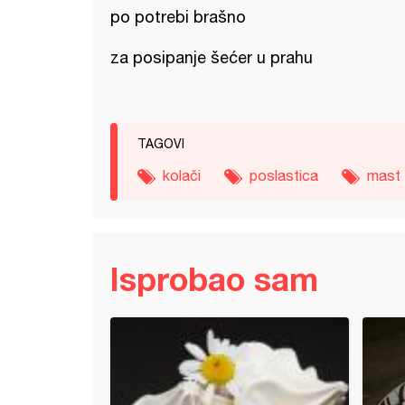
po potrebi brašno
za posipanje šećer u prahu
TAGOVI
kolači
poslastica
mast
Isprobao sam
e šišarke