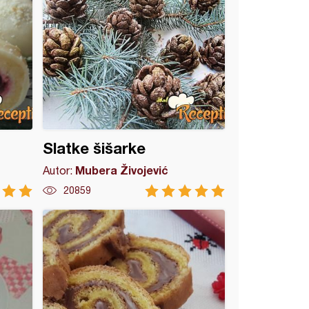
Slatke šišarke
Mubera Živojević
Autor:
20859