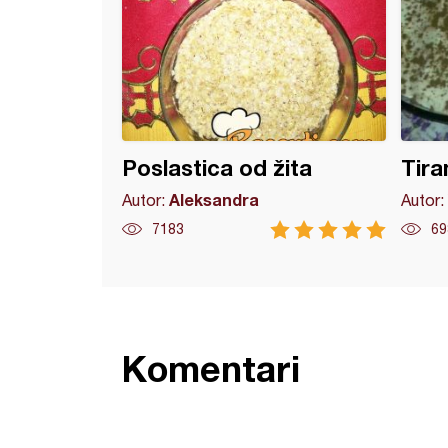
Poslastica od žita
Tira
Aleksandra
Autor:
Autor:
7183
69
Komentari