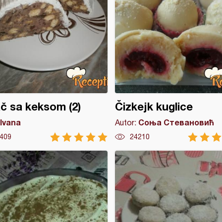
č sa keksom (2)
Čizkejk kuglice
Ivana
Соња Стевановић
Autor:
409
24210