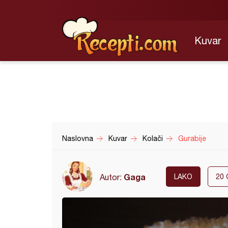
Kuvar
Naslovna
Kuvar
Kolači
Gurabije
Gaga
Autor:
LAKO
20