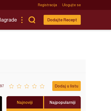
Registracija
Ulogujte se
Nagrade
Dodajte Recept
Dodaj u listu
97
Najnoviji
Najpopularniji