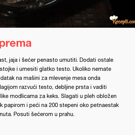
iprema
st, jaja i šećer penasto umutiti. Dodati ostale
stojke i umesiti glatko testo. Ukoliko nemate
datak na mašini za mlevenje mesa onda
lagijom razvući testo, debljine prsta i vaditi
like modlicama za keks. Slagati u pleh obložen
k papirom i peći na 200 stepeni oko petnaestak
nuta. Posuti šećerom u prahu.