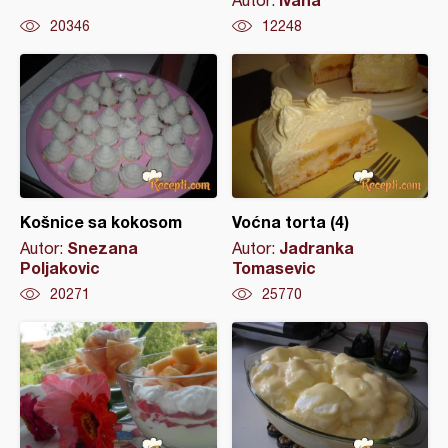
Autor:
20346
12248
Košnice sa kokosom
Voćna torta (4)
Snezana
Jadranka
Autor:
Autor:
Poljakovic
Tomasevic
20271
25770