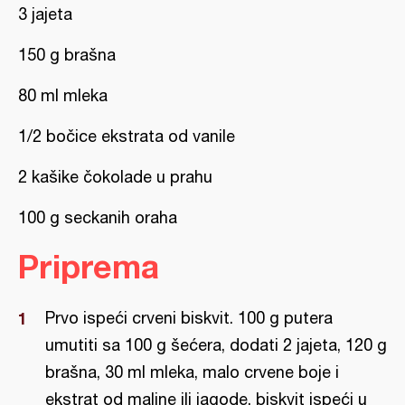
3 jajeta
150 g brašna
80 ml mleka
1/2 bočice ekstrata od vanile
2 kašike čokolade u prahu
100 g seckanih oraha
Priprema
Prvo ispeći crveni biskvit. 100 g putera
umutiti sa 100 g šećera, dodati 2 jajeta, 120 g
brašna, 30 ml mleka, malo crvene boje i
ekstrat od maline ili jagode, biskvit ispeći u