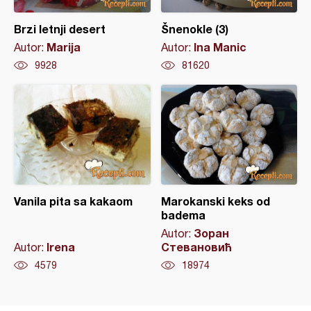
Brzi letnji desert
Šnenokle (3)
Marija
Ina Manic
Autor:
Autor:
9928
81620
Vanila pita sa kakaom
Marokanski keks od
badema
Зоран
Autor:
Irena
Стевановић
Autor:
4579
18974