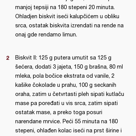
manjoj tepsiji na 180 stepeni 20 minuta.
Ohladjen biskvit iseći kalupčićem u obliku
srca, ostatak biskvita izrendati na rende na
onaj gde rendamo limun.
Biskvit II: 125 g putera umutit sa 125 g
šećera, dodati 3 jajeta, 150 g brašna, 80 ml
mleka, pola bočice ekstrata od vanile, 2
kašike čokolade u prahu, 100 g seckanih
oraha, zatim u četvrtasti pleh sipati kutlaču
mase pa poređati u vis srca, zatim sipati
ostatak mase, a preko toga posuri
narendane mrvice. Peći 55 minuta na 180
stepeni, ohlađen kolac iseći na prst širine i