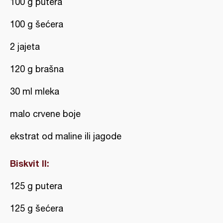
100 g putera
100 g šećera
2 jajeta
120 g brašna
30 ml mleka
malo crvene boje
ekstrat od maline ili jagode
Biskvit II:
125 g putera
125 g šećera