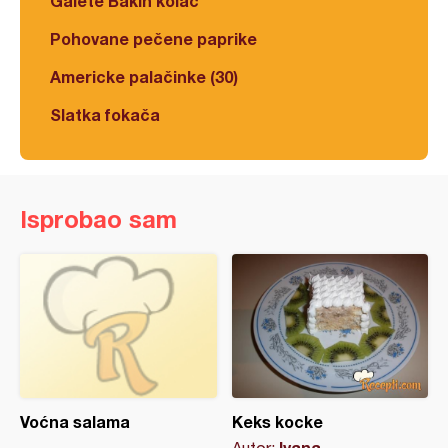
Galete Bakin kolač
Pohovane pečene paprike
Americke palačinke (30)
Slatka fokača
Isprobao sam
Voćna salama
Keks kocke
Ivana