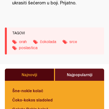
ukrasiti šećerom u boji. Prijatno.
TAGOVI
orah
čokolada
srce
poslastica
Najnoviji
Najpopularniji
Šne-nokle kolač
Čoko-kokos sladoled