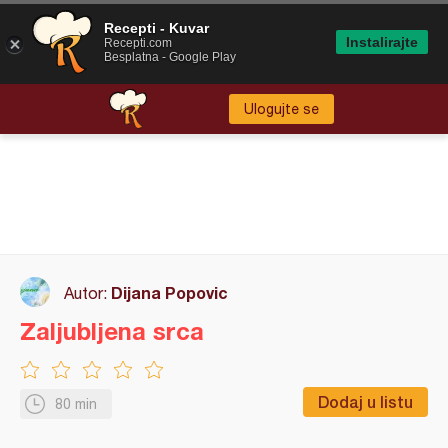
Recepti - Kuvar
Instalirajte
Recepti.com
Besplatna - Google Play
Ulogujte se
Dijana Popovic
Autor:
Zaljubljena srca
Dodaj u listu
80 min