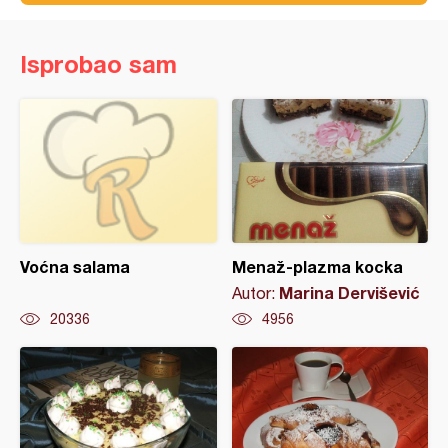
Isprobao sam
Voćna salama
Menaž-plazma kocka
Marina Dervišević
Autor:
20336
4956