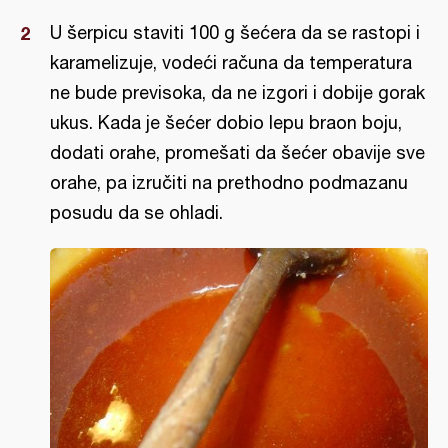
U šerpicu staviti 100 g šećera da se rastopi i
karamelizuje, vodeći računa da temperatura
ne bude previsoka, da ne izgori i dobije gorak
ukus. Kada je šećer dobio lepu braon boju,
dodati orahe, promešati da šećer obavije sve
orahe, pa izručiti na prethodno podmazanu
posudu da se ohladi.