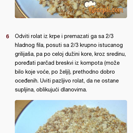
Odviti rolat iz krpe i premazati ga sa 2/3
hladnog fila, posuti sa 2/3 krupno istucanog
grilijaša, pa po celoj dužini kore, kroz sredinu,
poređati parčad breskvi iz kompota (može
bilo koje voće, po želji), prethodno dobro
oceđenih. Uviti pazljivo rolat, da ne ostane
supljina, oblikujući dlanovima.