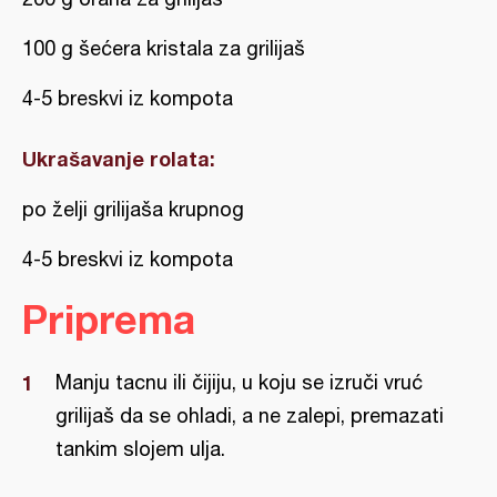
100 g šećera kristala za grilijaš
4-5 breskvi iz kompota
Ukrašavanje rolata:
po želji grilijaša krupnog
4-5 breskvi iz kompota
Priprema
Manju tacnu ili čijiju, u koju se izruči vruć
grilijaš da se ohladi, a ne zalepi, premazati
tankim slojem ulja.