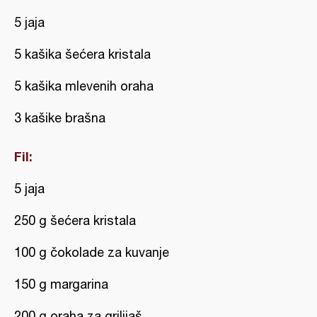
5 jaja
5 kašika šećera kristala
5 kašika mlevenih oraha
3 kašike brašna
Fil:
5 jaja
250 g šećera kristala
100 g čokolade za kuvanje
150 g margarina
200 g oraha za grilijaš