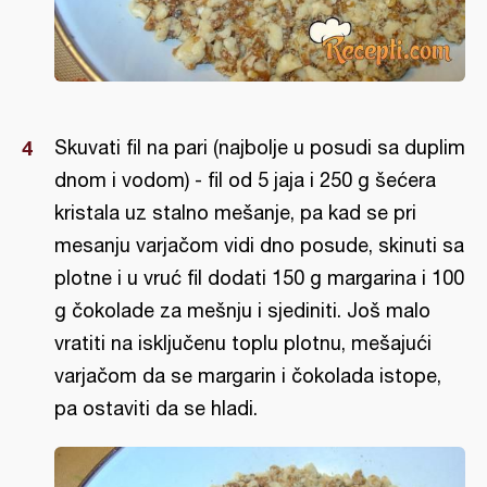
Skuvati fil na pari (najbolje u posudi sa duplim
dnom i vodom) - fil od 5 jaja i 250 g šećera
kristala uz stalno mešanje, pa kad se pri
mesanju varjačom vidi dno posude, skinuti sa
plotne i u vruć fil dodati 150 g margarina i 100
g čokolade za mešnju i sjediniti. Još malo
vratiti na isključenu toplu plotnu, mešajući
varjačom da se margarin i čokolada istope,
pa ostaviti da se hladi.