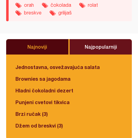
orah
čokolada
rolat
breskve
grilijaš
Najnoviji
Najpopularniji
Jednostavna, osvežavajuća salata
Brownies sa jagodama
Hladni čokoladni dezert
Punjeni cvetovi tikvica
Brzi ručak (3)
Džem od breskvi (3)