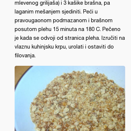
mlevenog grilijaša) i 3 kašike brašna, pa
laganim mešanjem sjediniti. Peći u
pravougaonom podmazanom i brašnom
posutom plehu 15 minuta na 180 C. Pečeno
je kada se odvoji od stranica pleha. Izručiti na
vlaznu kuhinjsku krpu, urolati i ostaviti do
filovanja.