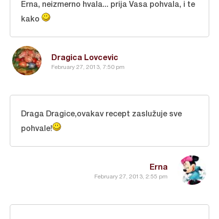
Erna, neizmerno hvala... prija Vasa pohvala, i te
kako
Dragica Lovcevic
February 27, 2013, 7:50 pm
Draga Dragice,ovakav recept zaslužuje sve
pohvale!
Erna
February 27, 2013, 2:55 pm