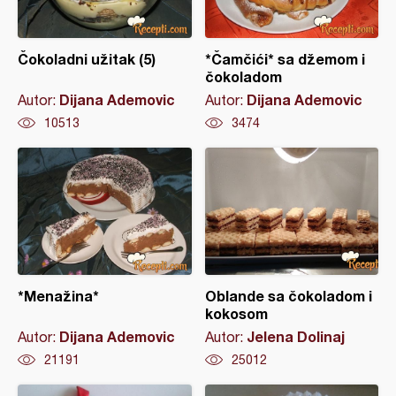
Čokoladni užitak (5)
*Čamčići* sa džemom i
čokoladom
Dijana Ademovic
Dijana Ademovic
Autor:
Autor:
10513
3474
*Menažina*
Oblande sa čokoladom i
kokosom
Dijana Ademovic
Jelena Dolinaj
Autor:
Autor:
21191
25012