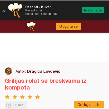
Recepti - Kuvar
Instalirajte
Recepti.com
Besplatna - Google Play
Ulogujte se
Dragica Lovcevic
Autor:
Grilijas rolat sa breskvama iz
kompota
Dodaj u listu
50 min