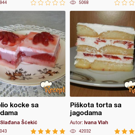
944
5068
lio kocke sa
Piškota torta sa
odama
jagodama
Slađana Šćekić
Ivana Vlah
Autor:
043
42032