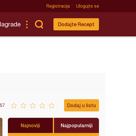
Registracija
Ulogujte se
Nagrade
Dodajte Recept
Dodaj u listu
57
Najnoviji
Najpopularniji