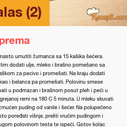
las (2)
iprema
nasto umutiti žumanca sa 15 kašika šećera.
tim dodati ulje, mleko i brašno pomešano sa
aškom za pecivo i promešati. Na kraju dodati
kao i belanca pa promešati. Polovinu smese
pati u podmazan i brašnom posut pleh i peći u
grejanoj rerni na 180 C 5 minuta. U mleku skuvati
zmućen puding od vanile i šećer. Na polupečeno
sto poređati višnje, preliti vrućim pudingom i
ugom polovinom testa te ispeći. Gotov kolac