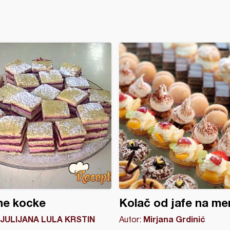
ne kocke
Kolač od jafe na me
JULIJANA LULA KRSTIN
Mirjana Grdinić
Autor: