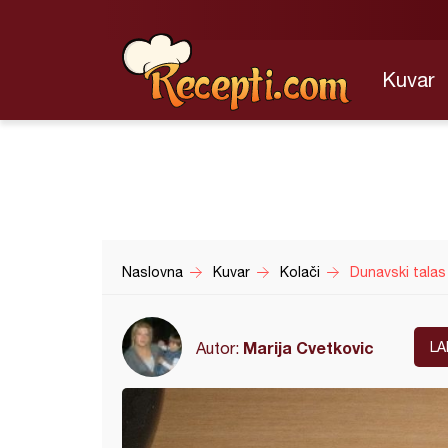
Kuvar
Naslovna
Kuvar
Kolači
Dunavski talas 
Marija Cvetkovic
Autor:
LA