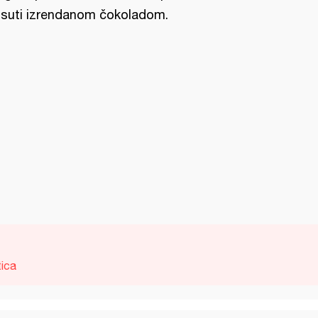
suti izrendanom čokoladom.
tica