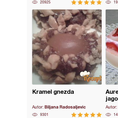
20925
19
i sa borovnicom
Kramel gnezda
Aure
jag
Biljana Radosaljevic
Autor:
Autor:
9301
14