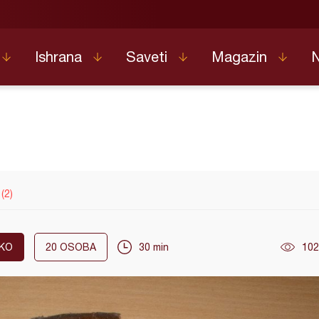
Ishrana
Saveti
Magazin
(2)
KO
20
OSOBA
30 min
102