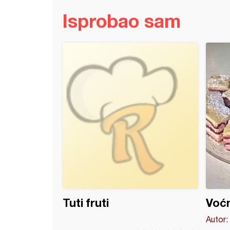
Isprobao sam
rolat sa jagodama
Tuti fruti
Voć
Autor: