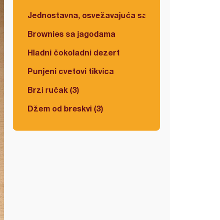
Jednostavna, osvežavajuća salata
Brownies sa jagodama
Hladni čokoladni dezert
Punjeni cvetovi tikvica
Brzi ručak (3)
Džem od breskvi (3)