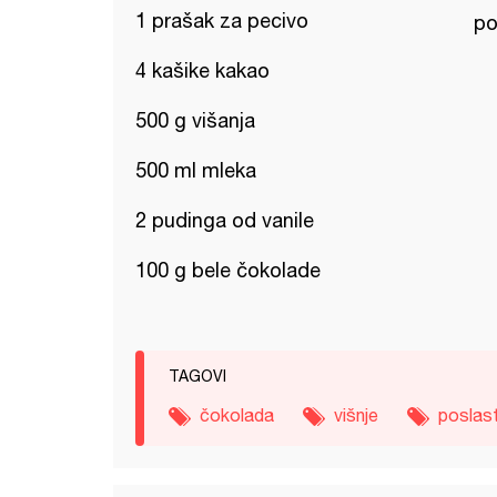
1 prašak za pecivo
po
4 kašike kakao
500 g višanja
500 ml mleka
2 pudinga od vanile
100 g bele čokolade
TAGOVI
čokolada
višnje
poslas