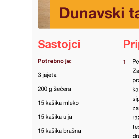
Dunavski ta
Sastojci
Pr
Potrebno je:
Pe
Za
3 jajeta
pr
200 g šećera
ka
si
15 kašika mleko
za
15 kašika ulja
ra
te
15 kašika brašna
dr