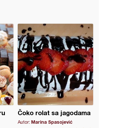
ru
Čoko rolat sa jagodama
Marina Spasojević
Autor: