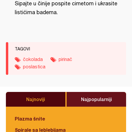
Sipajte u činije pospite cimetom i ukrasite
listićima badema.
TAGOVI
čokolada
pirinač
poslastica
Najnoviji
Najpopularniji
Plazma šnite
Spirale sa leblebijama