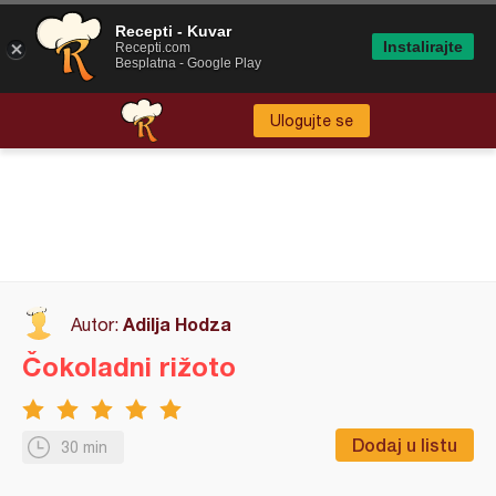
Recepti - Kuvar
Instalirajte
Recepti.com
Besplatna - Google Play
Ulogujte se
Adilja Hodza
Autor:
Čokoladni rižoto
Dodaj u listu
30 min