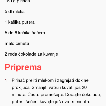
150 g pirinča
5 dl mleka
1 kašika putera
5 do 6 kašika šećera
malo cimeta
2 reda čokolade za kuvanje
Priprema
Pirinač preliti mlekom i zagrejati dok ne
proključa. Smanjiti vatru i kuvati još 20
minuta. Često promešajte. Dodajte čokoladu,
puter i šećer i kuvajte još dva tri minuta.