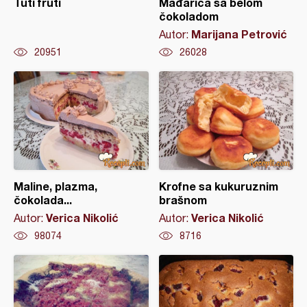
Tuti fruti
Mađarica sa belom
čokoladom
Marijana Petrović
Autor:
20951
26028
Maline, plazma,
Krofne sa kukuruznim
čokolada...
brašnom
Verica Nikolić
Verica Nikolić
Autor:
Autor:
98074
8716