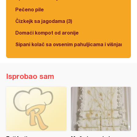
Pečeno pile
Čizkejk sa jagodama (3)
Domaći kompot od aronije
Sipani kolač sa ovsenim pahuljicama i višnjama
Isprobao sam