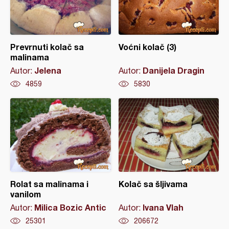
Prevrnuti kolač sa
Voćni kolač (3)
malinama
Jelena
Danijela Dragin
Autor:
Autor:
4859
5830
Rolat sa malinama i
Kolač sa šljivama
vanilom
Milica Bozic Antic
Ivana Vlah
Autor:
Autor:
25301
206672