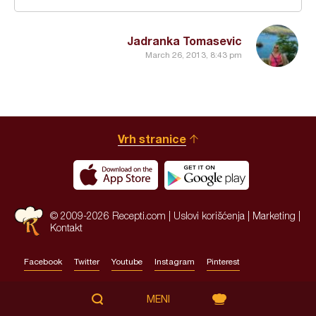
Jadranka Tomasevic
March 26, 2013, 8:43 pm
Vrh stranice
© 2009-2026 Recepti.com |
Uslovi korišćenja
|
Marketing
|
Kontakt
Facebook
Twitter
Youtube
Instagram
Pinterest
Site by:
HALO