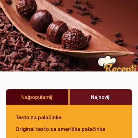
Najpopularniji
Najnoviji
Testo za palačinke
Original testo za američke palačinke