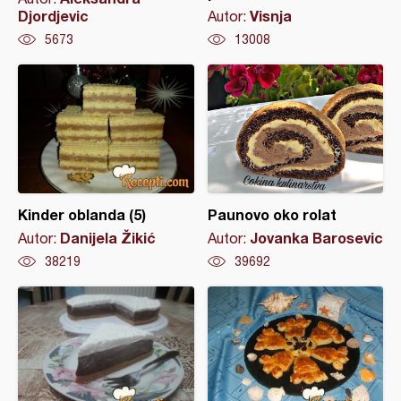
Djordjevic
Visnja
Autor:
5673
13008
Kinder oblanda (5)
Paunovo oko rolat
Danijela Žikić
Jovanka Barosevic
Autor:
Autor:
38219
39692