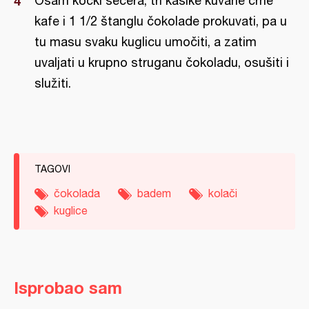
Osam kocki šećera, tri kašike kuvane crne
kafe i 1 1/2 štanglu čokolade prokuvati, pa u
tu masu svaku kuglicu umočiti, a zatim
uvaljati u krupno struganu čokoladu, osušiti i
služiti.
TAGOVI
čokolada
badem
kolači
kuglice
Isprobao sam