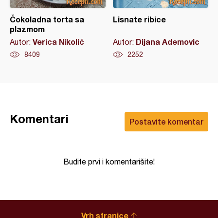
Čokoladna torta sa
Lisnate ribice
plazmom
Verica Nikolić
Dijana Ademovic
Autor:
Autor:
8409
2252
Komentari
Postavite komentar
Budite prvi i komentarišite!
Vrh stranice