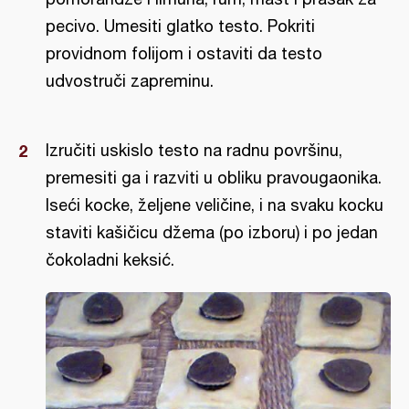
pecivo. Umesiti glatko testo. Pokriti
providnom folijom i ostaviti da testo
udvostruči zapreminu.
Izručiti uskislo testo na radnu površinu,
premesiti ga i razviti u obliku pravougaonika.
Iseći kocke, željene veličine, i na svaku kocku
staviti kašičicu džema (po izboru) i po jedan
čokoladni keksić.