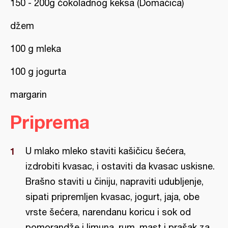
150 - 200g čokoladnog keksa (Domaćica)
džem
100 g mleka
100 g jogurta
margarin
Priprema
U mlako mleko staviti kašičicu šećera,
izdrobiti kvasac, i ostaviti da kvasac uskisne.
Brašno staviti u činiju, napraviti udubljenje,
sipati pripremljen kvasac, jogurt, jaja, obe
vrste šećera, narendanu koricu i sok od
pomorandže i limuna, rum, mast i prašak za