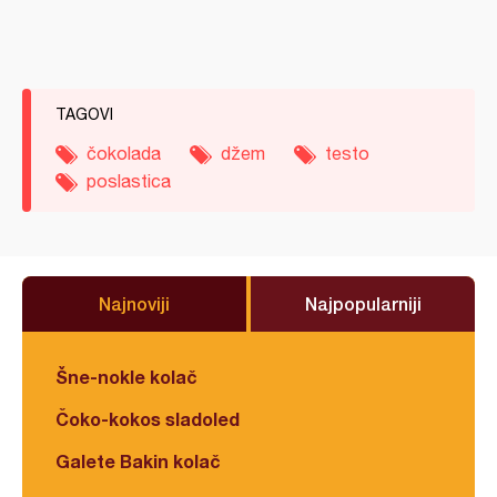
TAGOVI
čokolada
džem
testo
poslastica
Najnoviji
Najpopularniji
Šne-nokle kolač
Čoko-kokos sladoled
Galete Bakin kolač