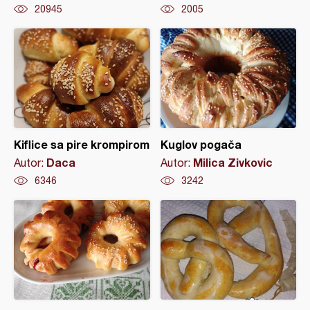
20945
2005
Kiflice sa pire krompirom
Kuglov pogača
Daca
Milica Zivkovic
Autor:
Autor:
6346
3242