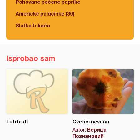
Pohovane pečene paprike
Americke palačinke (30)
Slatka fokača
Isprobao sam
Tuti fruti
Cvetići nevena
Верица
Autor:
Познановић