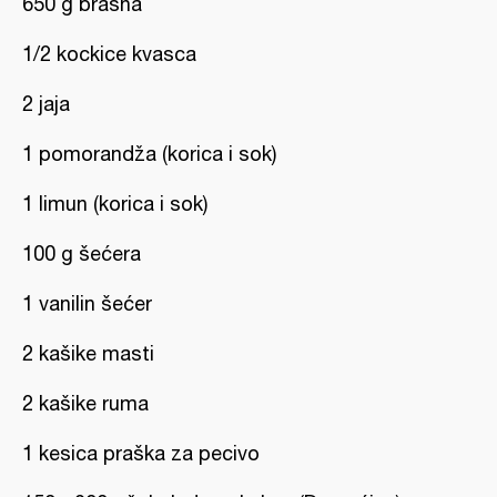
650 g brašna
1/2 kockice kvasca
2 jaja
1 pomorandža (korica i sok)
1 limun (korica i sok)
100 g šećera
1 vanilin šećer
2 kašike masti
2 kašike ruma
1 kesica praška za pecivo