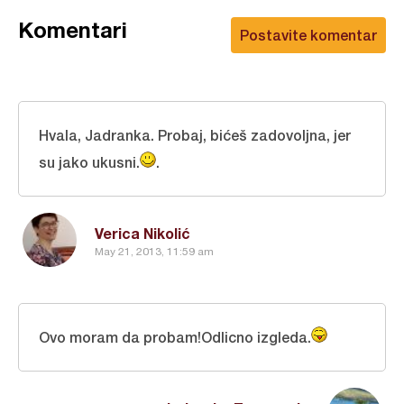
Komentari
Postavite komentar
Hvala, Jadranka. Probaj, bićeš zadovoljna, jer
su jako ukusni.
.
Verica Nikolić
May 21, 2013, 11:59 am
Ovo moram da probam!Odlicno izgleda.