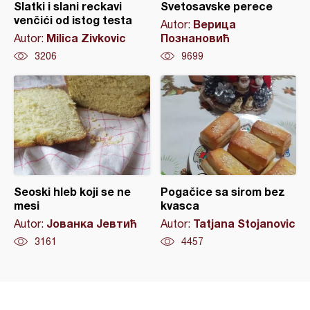
Slatki i slani reckavi
Svetosavske perece
venčići od istog testa
Верица
Autor:
Milica Zivkovic
Познановић
Autor:
3206
9699
Seoski hleb koji se ne
Pogačice sa sirom bez
mesi
kvasca
Јованка Јевтић
Tatjana Stojanovic
Autor:
Autor:
3161
4457