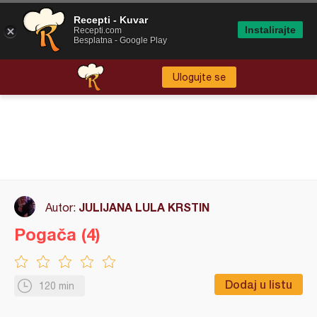
Recepti - Kuvar
Instalirajte
Recepti.com
Besplatna - Google Play
Ulogujte se
JULIJANA LULA KRSTIN
Autor:
Pogača (4)
Dodaj u listu
120 min