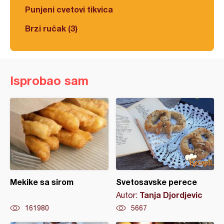
Punjeni cvetovi tikvica
Brzi ručak (3)
Isprobao sam
Mekike sa sirom
Svetosavske perece
Tanja Djordjevic
Autor:
161980
5667