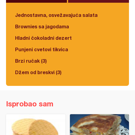
Jednostavna, osvežavajuća salata
Brownies sa jagodama
Hladni čokoladni dezert
Punjeni cvetovi tikvica
Brzi ručak (3)
Džem od breskvi (3)
Isprobao sam