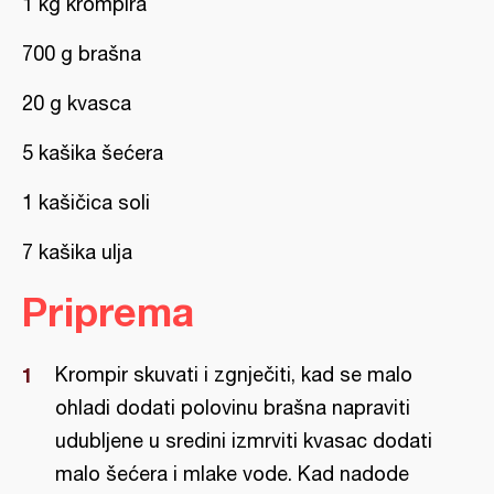
1 kg krompira
700 g brašna
20 g kvasca
5 kašika šećera
1 kašičica soli
7 kašika ulja
Priprema
Krompir skuvati i zgnječiti, kad se malo
ohladi dodati polovinu brašna napraviti
udubljene u sredini izmrviti kvasac dodati
malo šećera i mlake vode. Kad nadode