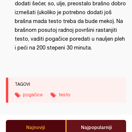
dodati šećer, so, ulje, preostalo brašno dobro
izmešati (ukoliko je potrebno dodati još
brašna mada testo treba da bude meko). Na
brašnom posutoj radnoj površini rastanjiti
testo, vaditi pogačice poredati u nauljen pleh
i peći na 200 stepeni 30 minuta.
TAGOVI
pogačice
testo
Najnoviji
Najpopularniji