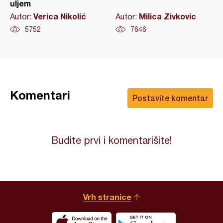
uljem
Verica Nikolić
Milica Zivkovic
Autor:
Autor:
5752
7646
Komentari
Postavite komentar
Budite prvi i komentarišite!
Vrh stranice