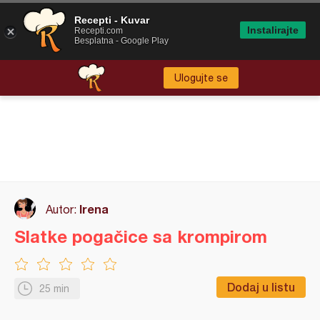
Recepti - Kuvar
Instalirajte
Recepti.com
Besplatna - Google Play
Ulogujte se
Irena
Autor:
Slatke pogačice sa krompirom
Dodaj u listu
25 min