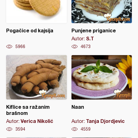
Pogačice od kajsija
Punjene priganice
S.T
Autor:
5966
4673
Kiflice sa ražanim
Naan
brašnom
Verica Nikolić
Tanja Djordjevic
Autor:
Autor:
3594
4559