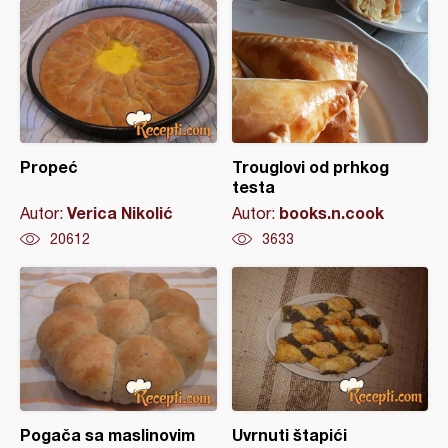
Propeć
Trouglovi od prhkog
testa
Verica Nikolić
books.n.cook
Autor:
Autor:
20612
3633
Pogača sa maslinovim
Uvrnuti štapići