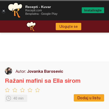
Recepti - Kuvar
Instalirajte
Recepti.com
Besplatna - Google Play
Ulogujte se
Jovanka Barosevic
Autor:
Ražani mafini sa Ella sirom
Dodaj u listu
40 min