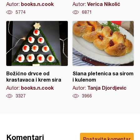
books.n.cook
Verica Nikolić
Autor:
Autor:
5774
6871
Božićno drvce od
Slana pletenica sa sirom
krastavaca i krem sira
i kulenom
books.n.cook
Tanja Djordjevic
Autor:
Autor:
3327
3966
Komentari
Postavite komentar