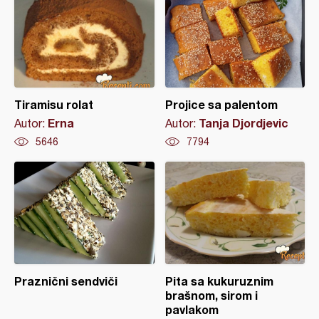
Tiramisu rolat
Projice sa palentom
Erna
Tanja Djordjevic
Autor:
Autor:
5646
7794
Praznični sendviči
Pita sa kukuruznim
brašnom, sirom i
pavlakom