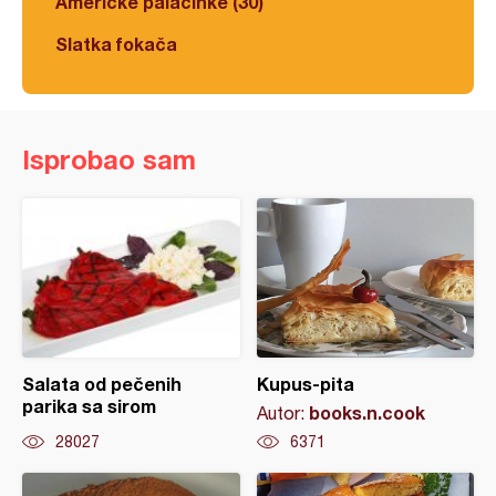
Americke palačinke (30)
Slatka fokača
Isprobao sam
Salata od pečenih
Kupus-pita
parika sa sirom
books.n.cook
Autor:
28027
6371