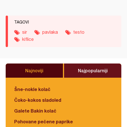
TAGOVI
sir
pavlaka
testo
kiflice
Najnoviji
Najpopularniji
Šne-nokle kolač
Čoko-kokos sladoled
Galete Bakin kolač
Pohovane pečene paprike