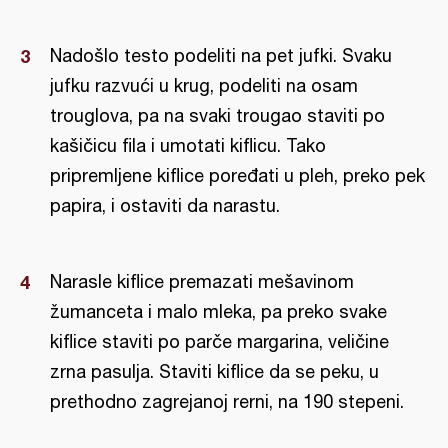
Nadošlo testo podeliti na pet jufki. Svaku
jufku razvući u krug, podeliti na osam
trouglova, pa na svaki trougao staviti po
kašičicu fila i umotati kiflicu. Tako
pripremljene kiflice poređati u pleh, preko pek
papira, i ostaviti da narastu.
Narasle kiflice premazati mešavinom
žumanceta i malo mleka, pa preko svake
kiflice staviti po parče margarina, veličine
zrna pasulja. Staviti kiflice da se peku, u
prethodno zagrejanoj rerni, na 190 stepeni.