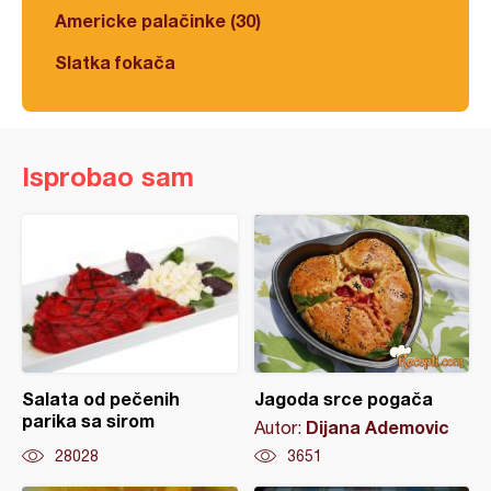
Americke palačinke (30)
Slatka fokača
Isprobao sam
Salata od pečenih
Jagoda srce pogača
parika sa sirom
Dijana Ademovic
Autor:
28028
3651