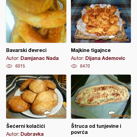
Bavarski đevreci
Majkine tigajnce
Damjanac Nada
Dijana Ademovic
Autor:
Autor:
6015
6470
Šećerni kolačići
Štruca od tunjevine i
povrća
Dubravka
Autor: