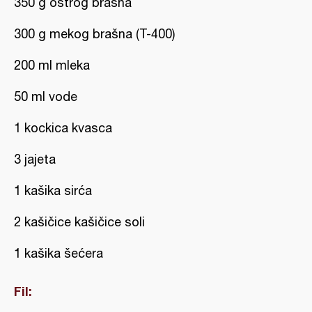
350 g oštrog brašna
300 g mekog brašna (T-400)
200 ml mleka
50 ml vode
1 kockica kvasca
3 jajeta
1 kašika sirća
2 kašičice kašičice soli
1 kašika šećera
Fil: