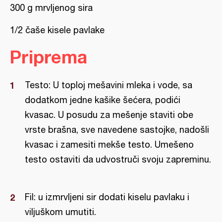
300 g mrvljenog sira
1/2 čaše kisele pavlake
Priprema
Testo: U toploj mešavini mleka i vode, sa
dodatkom jedne kašike šećera, podići
kvasac. U posudu za mešenje staviti obe
vrste brašna, sve navedene sastojke, nadošli
kvasac i zamesiti mekše testo. Umešeno
testo ostaviti da udvostruči svoju zapreminu.
Fil: u izmrvljeni sir dodati kiselu pavlaku i
viljuškom umutiti.