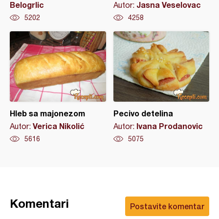
Belogrlic
Jasna Veselovac
Autor:
5202
4258
Hleb sa majonezom
Pecivo detelina
Verica Nikolić
Ivana Prodanovic
Autor:
Autor:
5616
5075
Komentari
Postavite komentar