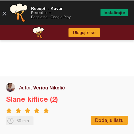
Recepti - Kuvar
Instalirajte
Recepti.com
Besplatna - Google Play
Ulogujte se
Verica Nikolić
Autor:
Slane kiflice (2)
Dodaj u listu
60 min