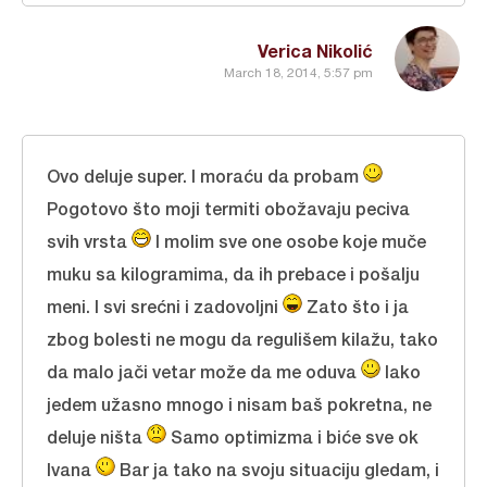
Verica Nikolić
March 18, 2014, 5:57 pm
Ovo deluje super. I moraću da probam
Pogotovo što moji termiti obožavaju peciva
svih vrsta
I molim sve one osobe koje muče
muku sa kilogramima, da ih prebace i pošalju
meni. I svi srećni i zadovoljni
Zato što i ja
zbog bolesti ne mogu da regulišem kilažu, tako
da malo jači vetar može da me oduva
Iako
jedem užasno mnogo i nisam baš pokretna, ne
deluje ništa
Samo optimizma i biće sve ok
Ivana
Bar ja tako na svoju situaciju gledam, i