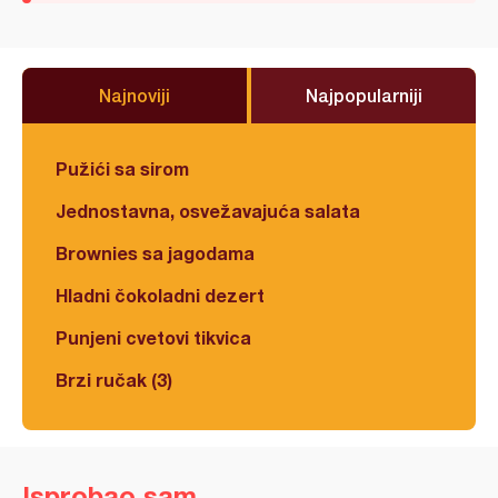
Najnoviji
Najpopularniji
Pužići sa sirom
Jednostavna, osvežavajuća salata
Brownies sa jagodama
Hladni čokoladni dezert
Punjeni cvetovi tikvica
Brzi ručak (3)
Isprobao sam