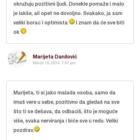
okružuju pozitivni ljudi. Donekle pomaže i malo
je lakše, ali opet ne dovoljno. Svakako, ja sam
veliki borac i optimista
I znam da će sve biti
ok
Marijeta Danilović
March 18, 2014, 7:57 pm
Marijeta, ti si jako malada osoba, samo da
imaš vere u sebe, pozitivno da gledaš na sve
što ti se dešava, da odbaciš, što je moguće
više, svaka nerviranja i biće sve u redu. Veliki
pozdrav.