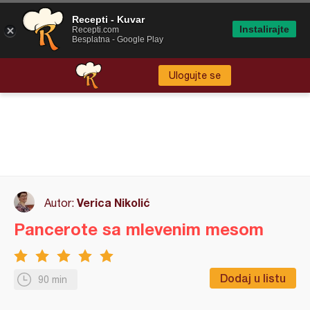
Recepti - Kuvar
Instalirajte
Recepti.com
Besplatna - Google Play
Ulogujte se
Verica Nikolić
Autor:
Pancerote sa mlevenim mesom
Dodaj u listu
90 min