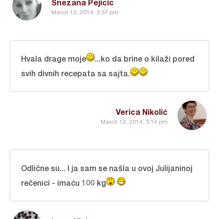
Snezana Pejicic
March 12, 2014, 3:37 pm
Hvala drage moje
...ko da brine o kilaži pored
svih divnih recepata sa sajta.
Verica Nikolić
March 12, 2014, 3:14 pm
Odlične su... I ja sam se našla u ovoj Julijaninoj
rečenici - imaću 100 kg