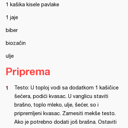
1 kašika kisele pavlake
1 jaje
biber
biozačin
ulje
Priprema
Testo: U toploj vodi sa dodatkom 1 kašičice
šećera, podići kvasac. U vanglicu staviti
brašno, toplo mleko, ulje, šećer, so i
pripremljeni kvasac. Zamesiti mekše testo.
Ako je potrebno dodati još brašna. Ostaviti