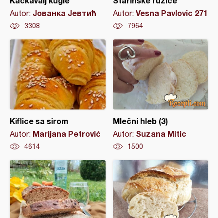
Kačkavalj kugle
Starinske ružice
Јованка Јевтић
Vesna Pavlovic 271
Autor:
Autor:
3308
7964
Kiflice sa sirom
Mlečni hleb (3)
Marijana Petrović
Suzana Mitic
Autor:
Autor:
4614
1500