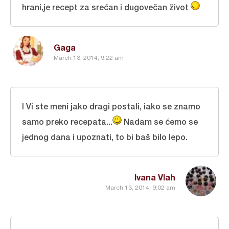
hrani,je recept za srećan i dugovečan život
Gaga
March 13, 2014, 9:22 am
I Vi ste meni jako dragi postali, iako se znamo
samo preko recepata...
Nadam se ćemo se
jednog dana i upoznati, to bi baš bilo lepo.
Ivana Vlah
March 13, 2014, 9:02 am