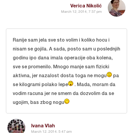
Verica Nikolić
March 12, 2014, 7:37 pm
Ranije sam jela sve sto volim i koliko hocu i
nisam se gojila. A sada, posto sam u poslednjih
godinu ipo dana imala operacije oba kolena,
sve se promenilo. Mnogo manje sam fizicki
aktivna, jer nazalost dosta toga ne mogu
pa
se kilogrami polako lepe
. Mada, moram da
vodim racuna jer ne smem da dozvolim da se
ugojim, bas zbog nogu
Ivana Vlah
March 12, 2014, 5:47 pm