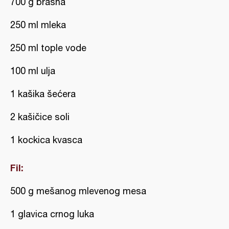
700 g brašna
250 ml mleka
250 ml tople vode
100 ml ulja
1 kašika šećera
2 kašičice soli
1 kockica kvasca
Fil:
500 g mešanog mlevenog mesa
1 glavica crnog luka