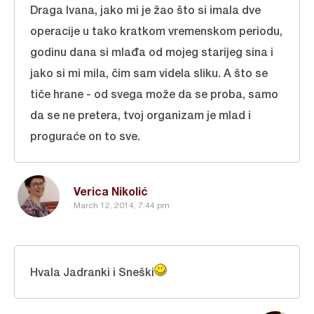
Draga Ivana, jako mi je žao što si imala dve
operacije u tako kratkom vremenskom periodu,
godinu dana si mlađa od mojeg starijeg sina i
jako si mi mila, čim sam videla sliku. A što se
tiče hrane - od svega može da se proba, samo
da se ne pretera, tvoj organizam je mlad i
proguraće on to sve.
Verica Nikolić
March 12, 2014, 7:44 pm
Hvala Jadranki i Sneški