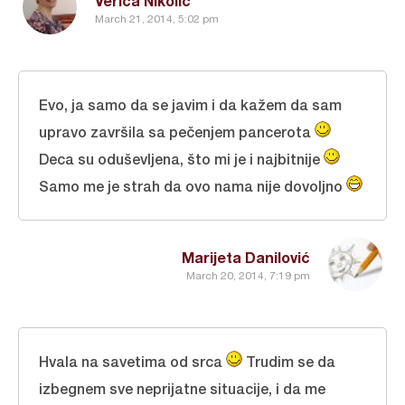
Verica Nikolić
March 21, 2014, 5:02 pm
Evo, ja samo da se javim i da kažem da sam
upravo završila sa pečenjem pancerota
Deca su oduševljena, što mi je i najbitnije
Samo me je strah da ovo nama nije dovoljno
Marijeta Danilović
March 20, 2014, 7:19 pm
Hvala na savetima od srca
Trudim se da
izbegnem sve neprijatne situacije, i da me