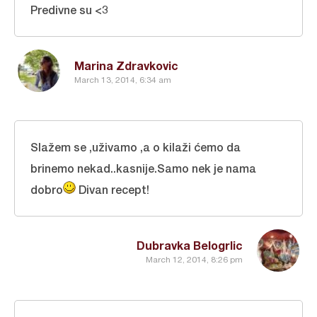
Predivne su <3
Marina Zdravkovic
March 13, 2014, 6:34 am
Slažem se ,uživamo ,a o kilaži ćemo da
brinemo nekad..kasnije.Samo nek je nama
dobro
Divan recept!
Dubravka Belogrlic
March 12, 2014, 8:26 pm