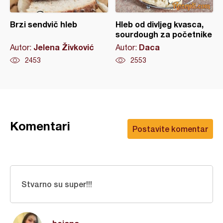
Brzi sendvič hleb
Hleb od divljeg kvasca,
sourdough za početnike
Jelena Živković
Daca
Autor:
Autor:
2453
2553
Komentari
Postavite komentar
Stvarno su super!!!