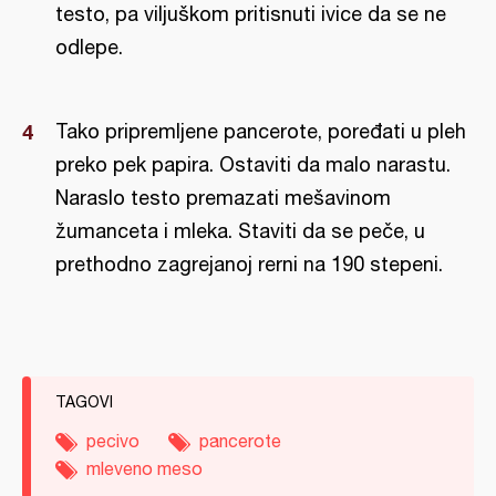
testo, pa viljuškom pritisnuti ivice da se ne
odlepe.
Tako pripremljene pancerote, poređati u pleh
preko pek papira. Ostaviti da malo narastu.
Naraslo testo premazati mešavinom
žumanceta i mleka. Staviti da se peče, u
prethodno zagrejanoj rerni na 190 stepeni.
TAGOVI
pecivo
pancerote
mleveno meso