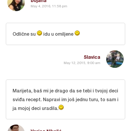
bojana
May 4, 2016, 11:58 pm
Odlične su
idu u omiljene
Slavica
May 12, 2015, 9:00 am
Marijeta, baš mi je drago da se tebi i tvojoj deci
sviđa recept. Napravi im još jednu turu, to sam i
ja mojoj deci uradila.