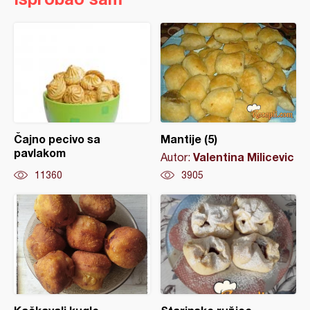
Čajno pecivo sa
Mantije (5)
pavlakom
Valentina Milicevic
Autor:
11360
3905