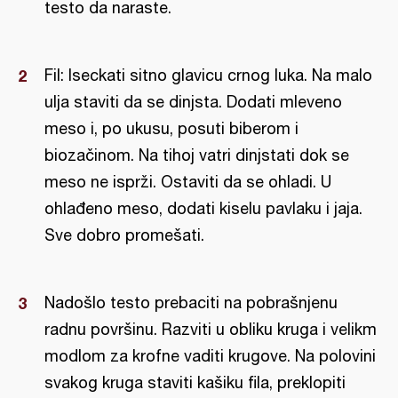
testo da naraste.
Fil: Iseckati sitno glavicu crnog luka. Na malo
ulja staviti da se dinjsta. Dodati mleveno
meso i, po ukusu, posuti biberom i
biozačinom. Na tihoj vatri dinjstati dok se
meso ne isprži. Ostaviti da se ohladi. U
ohlađeno meso, dodati kiselu pavlaku i jaja.
Sve dobro promešati.
Nadošlo testo prebaciti na pobrašnjenu
radnu površinu. Razviti u obliku kruga i velikm
modlom za krofne vaditi krugove. Na polovini
svakog kruga staviti kašiku fila, preklopiti