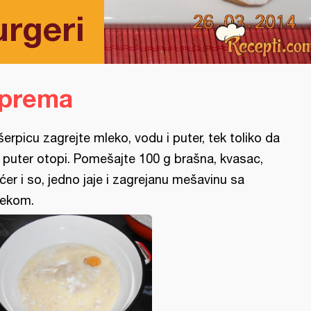
rgeri
iprema
šerpicu zagrejte mleko, vodu i puter, tek toliko da
 puter otopi. Pomešajte 100 g brašna, kvasac,
ćer i so, jedno jaje i zagrejanu mešavinu sa
ekom.