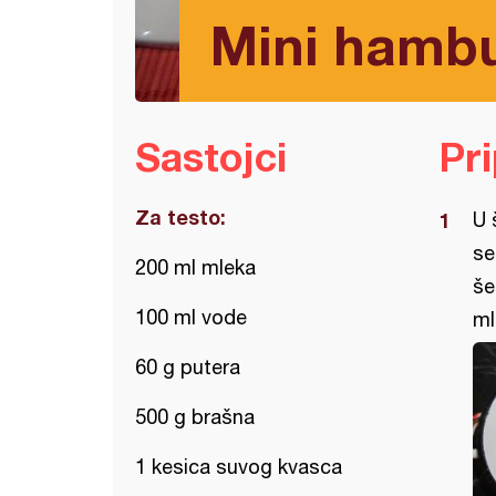
Mini hambu
Sastojci
Pr
Za testo:
U 
se
200 ml mleka
še
100 ml vode
ml
60 g putera
500 g brašna
1 kesica suvog kvasca