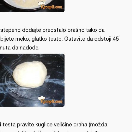
stepeno dodajte preostalo brašno tako da
bijete meko, glatko testo. Ostavite da odstoji 45
nuta da nadođe.
 testa pravite kuglice veličine oraha (možda