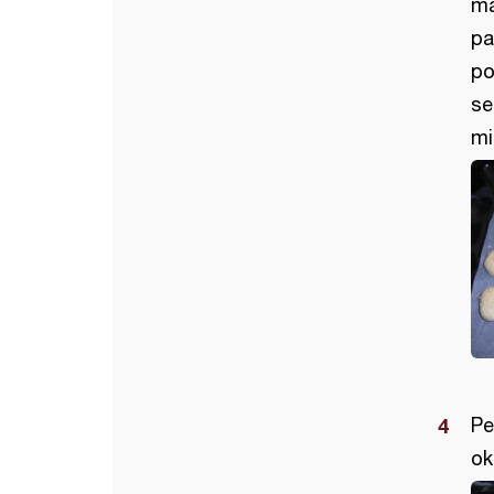
ma
pa
po
se
mi
Pe
ok