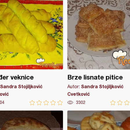
er veknice
Brze lisnate pitice
Sandra Stojiljković
Sandra Stojiljković
Autor:
ović
Cvetković
04
3302