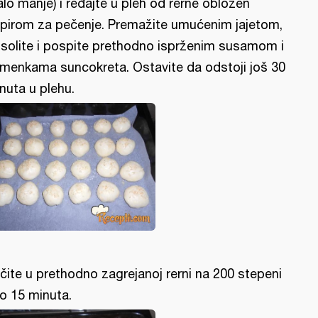
lo manje) i ređajte u pleh od rerne obložen
pirom za pečenje. Premažite umućenim jajetom,
solite i pospite prethodno isprženim susamom i
menkama suncokreta. Ostavite da odstoji još 30
nuta u plehu.
čite u prethodno zagrejanoj rerni na 200 stepeni
o 15 minuta.