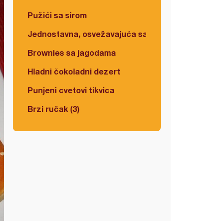
Pužići sa sirom
Jednostavna, osvežavajuća salata
Brownies sa jagodama
Hladni čokoladni dezert
Punjeni cvetovi tikvica
Brzi ručak (3)