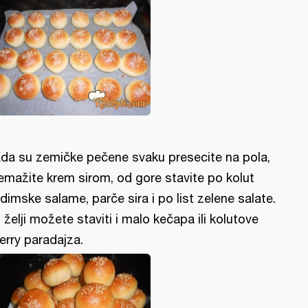
da su zemičke pečene svaku presecite na pola,
emažite krem sirom, od gore stavite po kolut
dimske salame, parče sira i po list zelene salate.
 želji možete staviti i malo kečapa ili kolutove
erry paradajza.