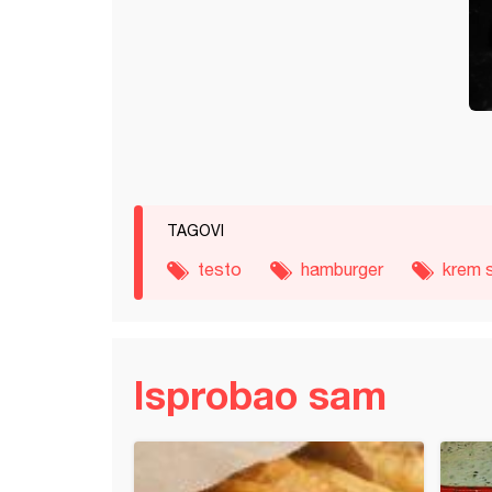
TAGOVI
testo
hamburger
krem s
Isprobao sam
ta punjena pogača