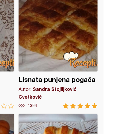
Lisnata punjena pogača
Sandra Stojiljković
Autor:
Cvetković
4394