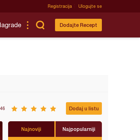
Registracija
Ulogujte se
Nagrade
Dodajte Recept
Dodaj u listu
46
Najnoviji
Najpopularniji