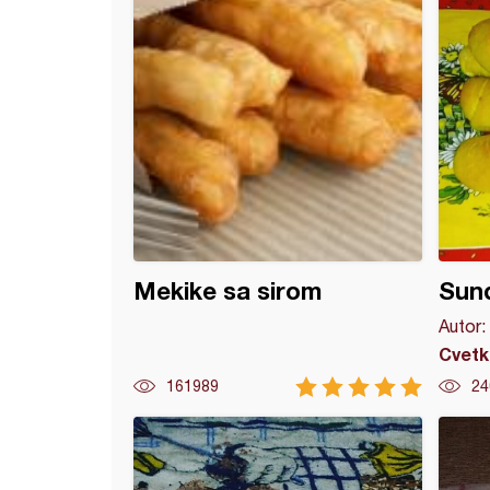
Mekike sa sirom
Sunđ
Autor:
Cvetk
161989
24
ve kifle s sirom i spanaćem