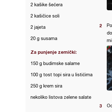
2 kašike šećera
2 kašičice soli
Po
2 jajeta
do
20 g susama
mi
Za punjenje zemički:
150 g budimske salame
100 g tost topi sira u listićima
250 g krem sira
nekoliko listova zelene salate
Od