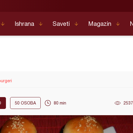
Ishrana
Saveti
Magazin
urgeri
O
50
OSOBA
80 min
2537