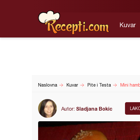
Kuvar
Naslovna
Kuvar
Pite i Testa
Mini hamb
Sladjana Bokic
Autor:
LAK