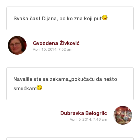
Svaka čast Dijana, po ko zna koji put
Gvozdena Živković
April 15, 2014, 7:52 am
Navalile ste sa zekama,,pokučaću da nešto
smućkam
Dubravka Belogrlic
April 3, 2014, 7:46 am