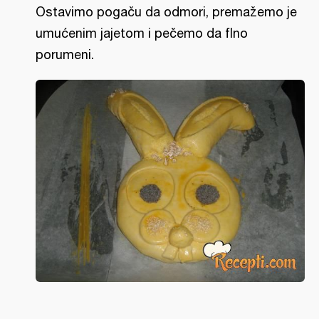
Ostavimo pogaču da odmori, premažemo je
umućenim jajetom i pečemo da fIno
porumeni.