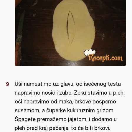
Uši namestimo uz glavu, od isečenog testa
napravimo nosić i zube. Zeku stavimo u pleh,
oči napravimo od maka, brkove pospemo
susamom, a čuperke kukuruznim grizom.
Špagete premažemo jajetom, i dodamo u
pleh pred kraj pečenja, to će biti brkovi.