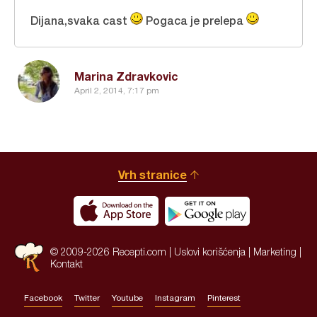
Dijana,svaka cast
Pogaca je prelepa
Marina Zdravkovic
April 2, 2014, 7:17 pm
Vrh stranice
© 2009-2026 Recepti.com |
Uslovi korišćenja
|
Marketing
|
Kontakt
Facebook
Twitter
Youtube
Instagram
Pinterest