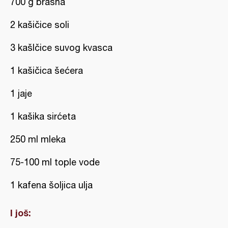
700 g brašna
2 kašičice soli
3 kašIčice suvog kvasca
1 kašičica šećera
1 jaje
1 kašika sirćeta
250 ml mleka
75-100 ml tople vode
1 kafena šoljica ulja
I još: