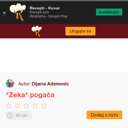
Recepti - Kuvar
Instalirajte
Recepti.com
Besplatna - Google Play
Ulogujte se
Dijana Ademovic
Autor:
*Zeka* pogača
Dodaj u listu
90 min