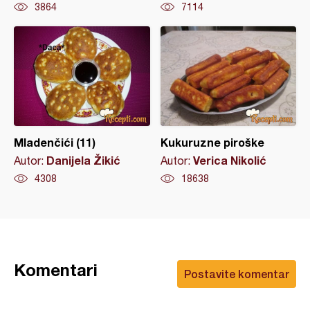
3864
7114
Mladenčići (11)
Kukuruzne piroške
Danijela Žikić
Verica Nikolić
Autor:
Autor:
4308
18638
Komentari
Postavite komentar