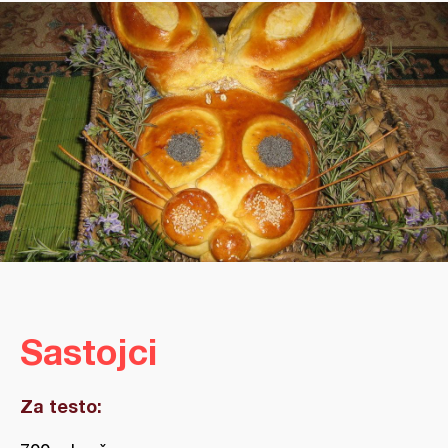
Sastojci
Za testo: