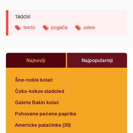
TAGOVI
testo
pogača
uskrs
Najnoviji
Najpopularniji
Šne-nokle kolač
Čoko-kokos sladoled
Galete Bakin kolač
Pohovane pečene paprike
Americke palačinke (30)