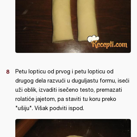
Petu lopticu od prvog i petu lopticu od
drugog dela razvući u duguljastu formu, iseći
uži oblik, izvaditi isečeno testo, premazati
rolatiće jajetom, pa staviti tu koru preko
"ušiju". Višak podviti ispod.