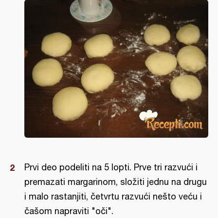
Prvi deo podeliti na 5 lopti. Prve tri razvući i
premazati margarinom, složiti jednu na drugu
i malo rastanjiti, četvrtu razvući nešto veću i
čašom napraviti "oči".