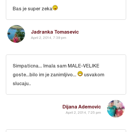
Bas je super zeka
Jadranka Tomasevic
April 2, 2014, 7:39 pm
Simpaticna... Imala sam MALE-VELIKE
goste...bilo im je zanimljivo...
usvakom
slucaju..
Dijana Ademovic
April 2, 2014, 7:25 pm