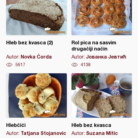
Hleb bez kvasca (2)
Rol pica na sasvim
drugačiji način
Novka Ćorda
Јованка Јевтић
Autor:
Autor:
5617
4138
Hlebčići
Hleb bez kvasca
Tatjana Stojanovic
Suzana Mitic
Autor:
Autor: