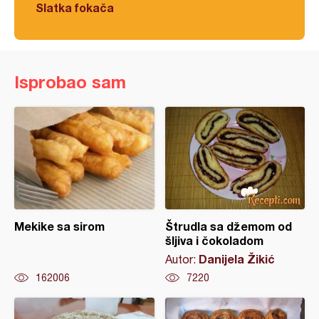
Slatka fokača
Isprobao sam
Mekike sa sirom
Štrudla sa džemom od
šljiva i čokoladom
Danijela Žikić
Autor:
162006
7220