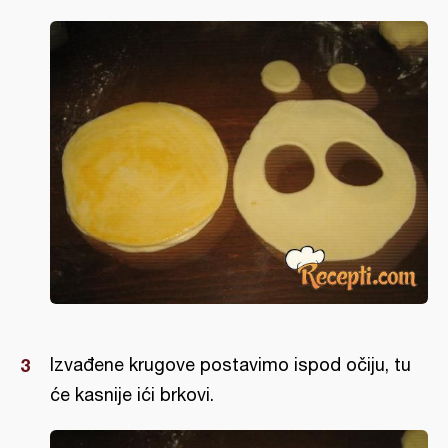
Izvađene krugove postavimo ispod očiju, tu
će kasnije ići brkovi.