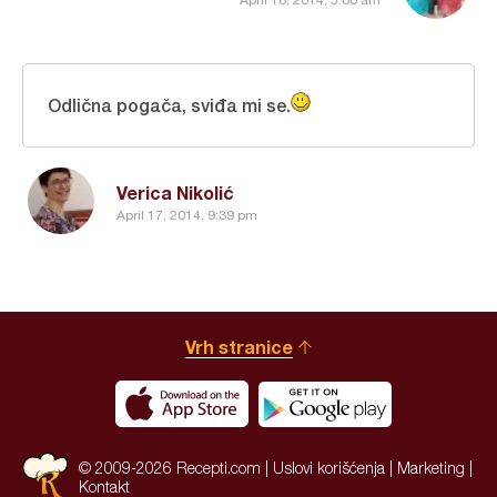
Odlična pogača, sviđa mi se.
Verica Nikolić
April 17, 2014, 9:39 pm
Vrh stranice
© 2009-2026 Recepti.com |
Uslovi korišćenja
|
Marketing
|
Kontakt