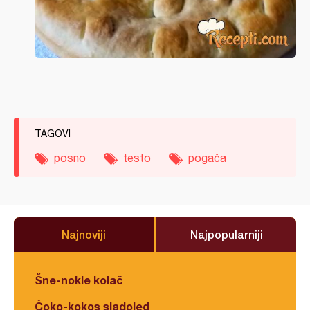
TAGOVI
posno
testo
pogača
Najnoviji
Najpopularniji
Šne-nokle kolač
Čoko-kokos sladoled