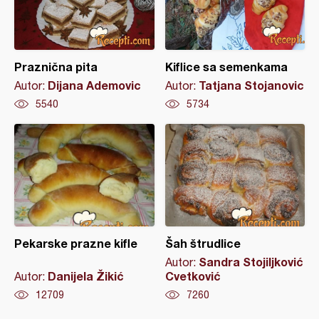
Praznična pita
Kiflice sa semenkama
Dijana Ademovic
Tatjana Stojanovic
Autor:
Autor:
5540
5734
Pekarske prazne kifle
Šah štrudlice
Sandra Stojiljković
Autor:
Danijela Žikić
Cvetković
Autor:
12709
7260