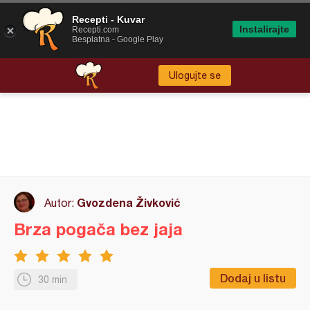
Recepti - Kuvar
Instalirajte
Recepti.com
Besplatna - Google Play
Ulogujte se
Gvozdena Živković
Autor:
Brza pogača bez jaja
Dodaj u listu
30 min