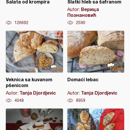
Salata od krompira
Slatki hleb sa šafranom
Верица
Autor:
Познановић
126692
2590
Veknica sa kuvanom
Domaći lebac
pšenicom
Tanja Djordjevic
Tanja Djordjevic
Autor:
Autor:
4048
8959