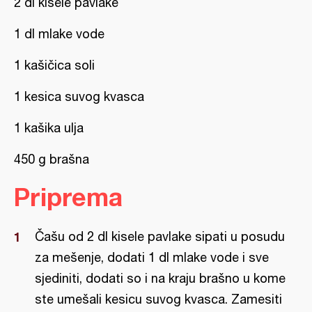
2 dl kisele pavlake
1 dl mlake vode
1 kašičica soli
1 kesica suvog kvasca
1 kašika ulja
450 g brašna
Priprema
Čašu od 2 dl kisele pavlake sipati u posudu
za mešenje, dodati 1 dl mlake vode i sve
sjediniti, dodati so i na kraju brašno u kome
ste umešali kesicu suvog kvasca. Zamesiti