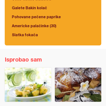
Galete Bakin kolač
Pohovane pečene paprike
Americke palačinke (30)
Slatka fokača
Isprobao sam