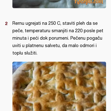
Rernu ugrejati na 250 C, staviti pleh da se
peče, temperaturu smanjiti na 220 posle pet
minuta i peći dok porumeni. Pečenu pogaču
uviti u platnenu salvetu, da malo odmori i
toplu služiti.