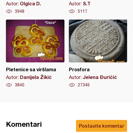
Olgica D.
S.T
Autor:
Autor:
3948
5117
Pletenice sa viršlama
Prosfora
Danijela Žikić
Jelena Ðuričić
Autor:
Autor:
3840
27346
Komentari
Postavite komentar