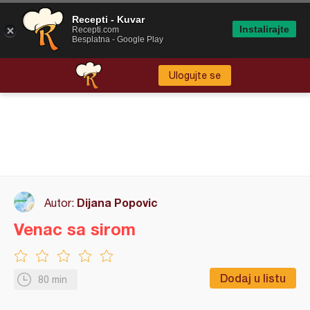
Recepti - Kuvar
Instalirajte
Recepti.com
Besplatna - Google Play
Ulogujte se
Dijana Popovic
Autor:
Venac sa sirom
Dodaj u listu
80 min