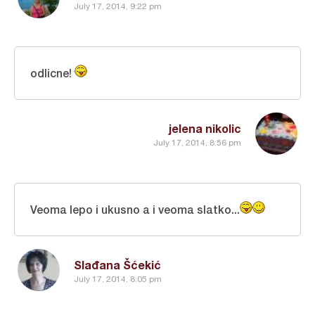
July 17, 2014, 9:22 pm
odlicne!
jelena nikolic
July 17, 2014, 8:56 pm
Veoma lepo i ukusno a i veoma slatko...
Slađana Šćekić
July 17, 2014, 8:05 pm