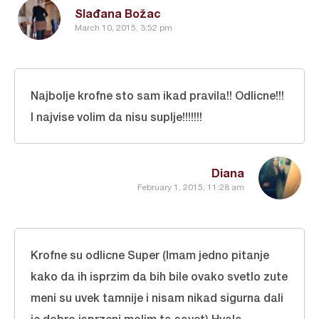
Slađana Božac
March 10, 2015, 3:52 pm
Najbolje krofne sto sam ikad pravila!! Odlicne!!!
I najvise volim da nisu suplje!!!!!!!
Diana
February 1, 2015, 11:28 am
Krofne su odlicne Super (Imam jedno pitanje
kako da ih isprzim da bih bile ovako svetlo zute
meni su uvek tamnije i nisam nikad sigurna dali
je dobro isprzeni molim ta savet) Hvala