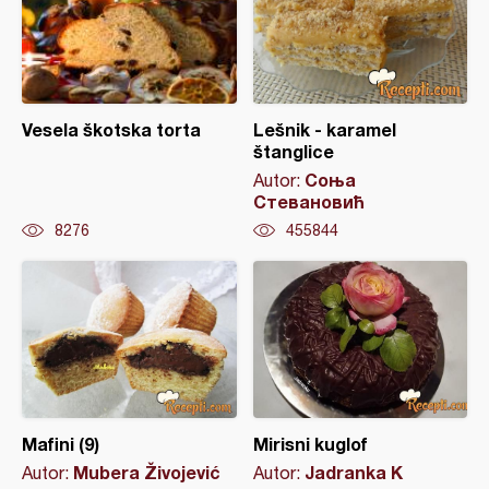
Vesela škotska torta
Lešnik - karamel
štanglice
Соња
Autor:
Стевановић
8276
455844
Mafini (9)
Mirisni kuglof
Mubera Živojević
Jadranka K
Autor:
Autor: