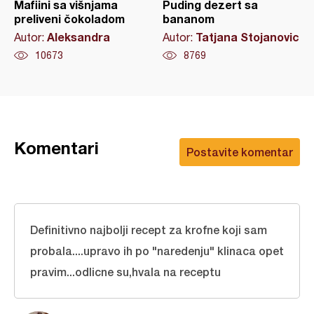
Mafiini sa višnjama
Puding dezert sa
preliveni čokoladom
bananom
Aleksandra
Tatjana Stojanovic
Autor:
Autor:
10673
8769
Komentari
Postavite komentar
Definitivno najbolji recept za krofne koji sam
probala....upravo ih po "naredenju" klinaca opet
pravim...odlicne su,hvala na receptu