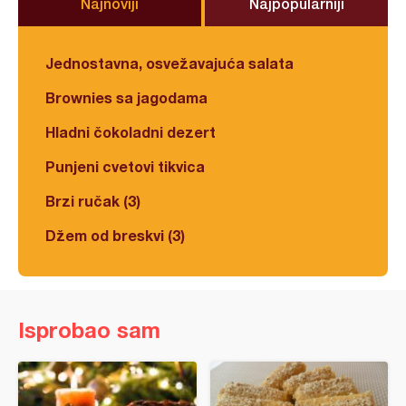
Najnoviji
Najpopularniji
Jednostavna, osvežavajuća salata
Brownies sa jagodama
Hladni čokoladni dezert
Punjeni cvetovi tikvica
Brzi ručak (3)
Džem od breskvi (3)
Isprobao sam