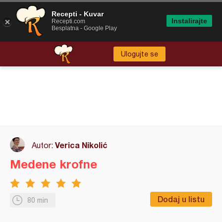
Recepti - Kuvar
Instalirajte
Recepti.com
Besplatna - Google Play
Ulogujte se
Verica Nikolić
Autor:
Medene krofne
Dodaj u listu
80 min