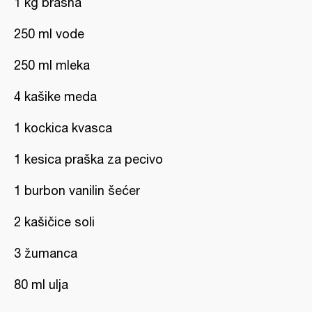
1 kg brašna
250 ml vode
250 ml mleka
4 kašike meda
1 kockica kvasca
1 kesica praška za pecivo
1 burbon vanilin šećer
2 kašičice soli
3 žumanca
80 ml ulja