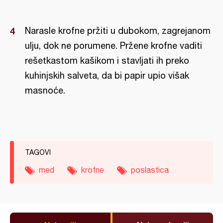
Narasle krofne pržiti u dubokom, zagrejanom
ulju, dok ne porumene. Pržene krofne vaditi
rešetkastom kašikom i stavljati ih preko
kuhinjskih salveta, da bi papir upio višak
masnoće.
TAGOVI
med
krofne
poslastica