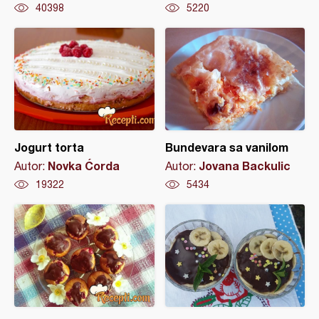
40398
5220
Jogurt torta
Bundevara sa vanilom
Novka Ćorda
Jovana Backulic
Autor:
Autor:
19322
5434