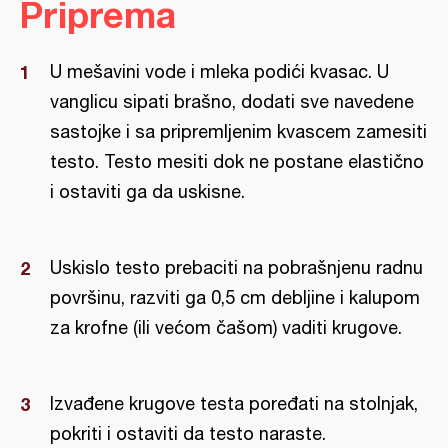
Priprema
U mešavini vode i mleka podići kvasac. U
vanglicu sipati brašno, dodati sve navedene
sastojke i sa pripremljenim kvascem zamesiti
testo. Testo mesiti dok ne postane elastično
i ostaviti ga da uskisne.
Uskislo testo prebaciti na pobrašnjenu radnu
površinu, razviti ga 0,5 cm debljine i kalupom
za krofne (ili većom čašom) vaditi krugove.
Izvađene krugove testa poređati na stolnjak,
pokriti i ostaviti da testo naraste.