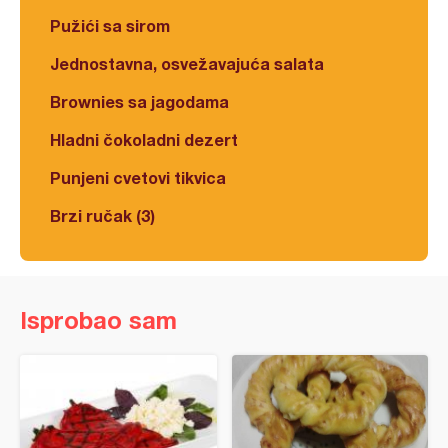
Pužići sa sirom
Jednostavna, osvežavajuća salata
Brownies sa jagodama
Hladni čokoladni dezert
Punjeni cvetovi tikvica
Brzi ručak (3)
Isprobao sam