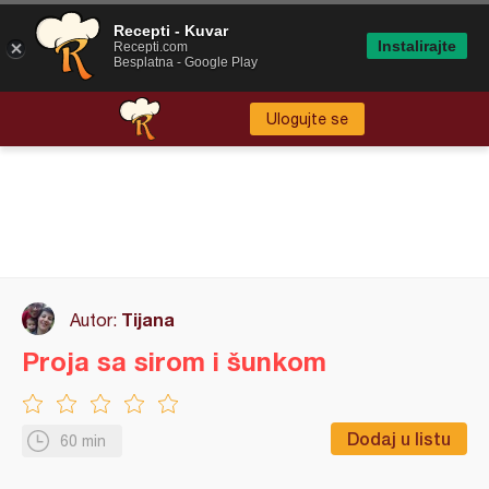
Recepti - Kuvar
Instalirajte
Recepti.com
Besplatna - Google Play
Ulogujte se
Tijana
Autor:
Proja sa sirom i šunkom
Dodaj u listu
60 min