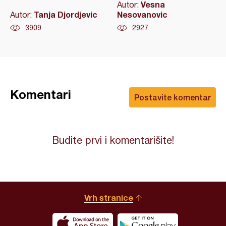
Vesna
Autor:
Tanja Djordjevic
Nesovanovic
Autor:
3909
2927
Komentari
Postavite komentar
Budite prvi i komentarišite!
Vrh stranice