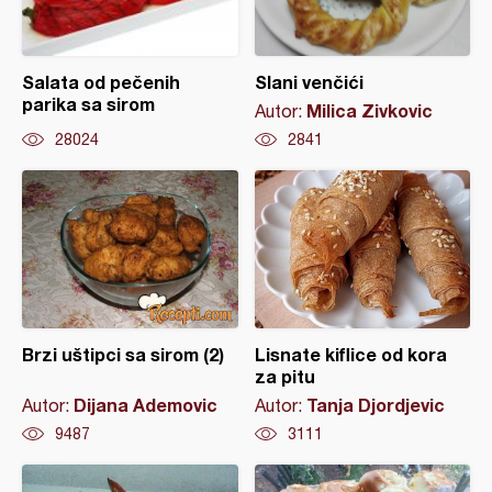
Salata od pečenih
Slani venčići
parika sa sirom
Milica Zivkovic
Autor:
28024
2841
Brzi uštipci sa sirom (2)
Lisnate kiflice od kora
za pitu
Dijana Ademovic
Tanja Djordjevic
Autor:
Autor:
9487
3111