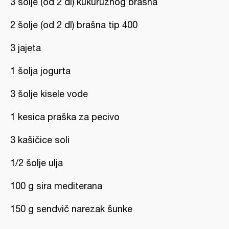
3 šolje (od 2 dl) kukuruznog brašna
2 šolje (od 2 dl) brašna tip 400
3 jajeta
1 šolja jogurta
3 šolje kisele vode
1 kesica praška za pecivo
3 kašičice soli
1/2 šolje ulja
100 g sira mediterana
150 g sendvič narezak šunke