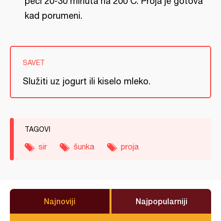
peći 20-30 minuta na 200 C. Proja je gotova
kad porumeni.
SAVET
Služiti uz jogurt ili kiselo mleko.
TAGOVI
sir
šunka
proja
Najnoviji
Najpopularniji