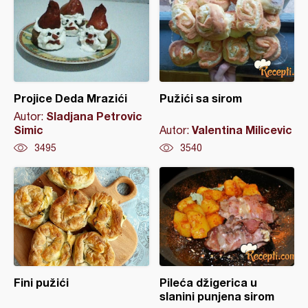
Projice Deda Mrazići
Pužići sa sirom
Sladjana Petrovic
Autor:
Simic
Valentina Milicevic
Autor:
3495
3540
Fini pužići
Pileća džigerica u
slanini punjena sirom