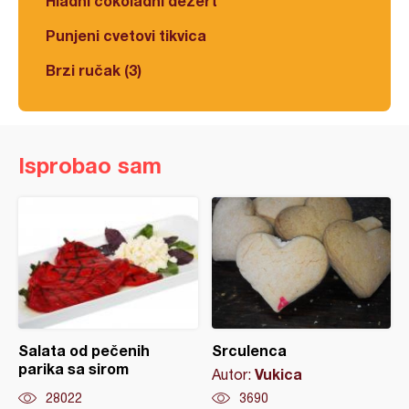
Hladni čokoladni dezert
Punjeni cvetovi tikvica
Brzi ručak (3)
Isprobao sam
Salata od pečenih
Srculenca
parika sa sirom
Vukica
Autor:
28022
3690