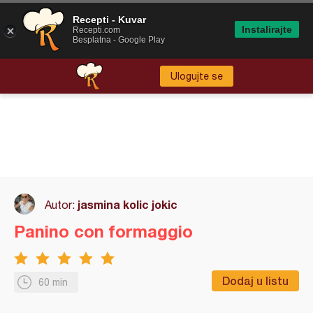
Recepti - Kuvar
Instalirajte
Recepti.com
Besplatna - Google Play
Ulogujte se
jasmina kolic jokic
Autor:
Panino con formaggio
Dodaj u listu
60 min