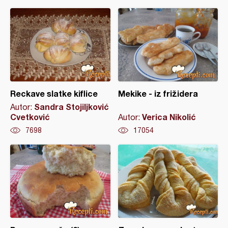
Reckave slatke kiflice
Mekike - iz frižidera
Sandra Stojiljković
Autor:
Cvetković
Verica Nikolić
Autor:
7698
17054