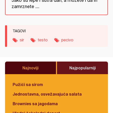
Jako su lepe i sutra dan, a možete i da ih
zamrznete ....
TAGOVI
sir
testo
pecivo
Najnoviji
Najpopularniji
Pužići sa sirom
Jednostavna, osvežavajuća salata
Brownies sa jagodama