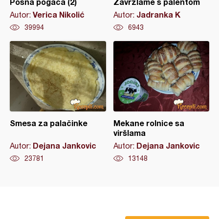
Posna pogača (2)
Zavrzlame s palentom
Verica Nikolić
Jadranka K
Autor:
Autor:
39994
6943
Smesa za palačinke
Mekane rolnice sa
viršlama
Dejana Jankovic
Dejana Jankovic
Autor:
Autor:
23781
13148