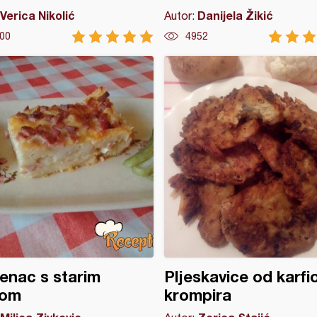
Verica Nikolić
Danijela Žikić
Autor:
00
4952
enac s starim
Pljeskavice od karfio
bom
krompira