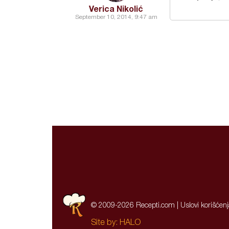
Verica Nikolić
September 10, 2014, 9:47 am
© 2009-2026 Recepti.com |
Uslovi korišćen
Site by:
HALO