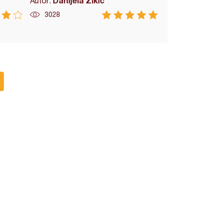
Danijela Žikić
Autor:
3028