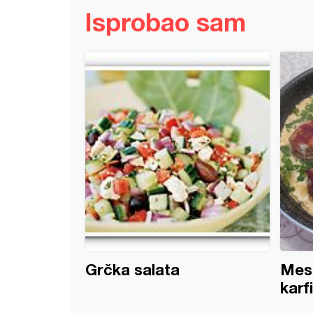
Isprobao sam
ane kuglice od mlevenog mesa punjene sirom
Grčka salata
Mesn
karf