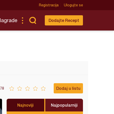
Registracija
Ulogujte se
Nagrade
Dodajte Recept
Dodaj u listu
78
Najnoviji
Najpopularniji