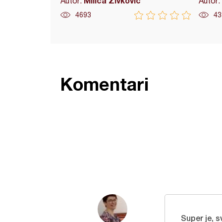
Milica Zivkovic
Autor:
Autor:
4693
43
Komentari
Super je, 