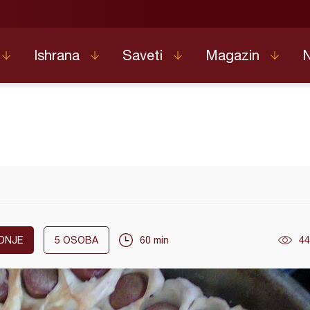
Ishrana
Saveti
Magazin
DNJE
5
OSOBA
60 min
44