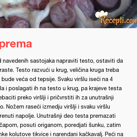
iprema
 navedenih sastojaka napraviti testo, ostaviti da
raste. Testo razvući u krug, veličina kruga treba
 bude veća od tepsije. Svaku viršlu iseći na 4
la i poslagati ih na testo u krug, pa krajeve testa
ebaciti preko viršlji i pričvrstiti ih za unutrašnji
o. Nožem raseći izmedju viršlji i svaku viršlu
renuti napolje. Unutrašnji deo testa premazati
čapom, posuti origanom, poredjati šunku, zatim
nke kolutove tikvice i narendani kačkavalj. Peći na