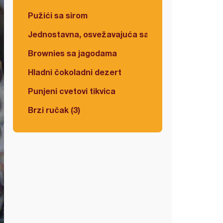
Pužići sa sirom
Jednostavna, osvežavajuća salata
Brownies sa jagodama
Hladni čokoladni dezert
Punjeni cvetovi tikvica
Brzi ručak (3)