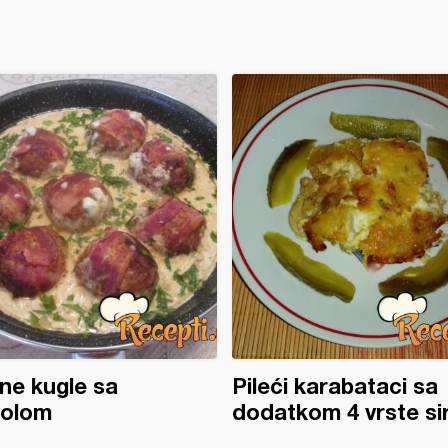
e kugle sa
Pileći karabataci sa
iolom
dodatkom 4 vrste si