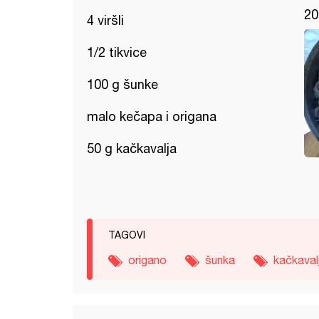
20
4 viršli
1/2 tikvice
100 g šunke
malo kečapa i origana
50 g kačkavalja
TAGOVI
origano
šunka
kačkaval