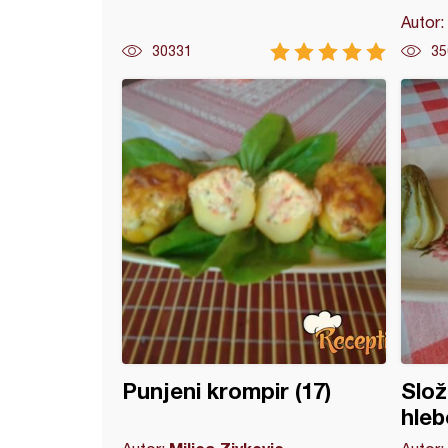
Autor:
30331
35
ski obrok
Punjeni krompir (17)
Slož
hle