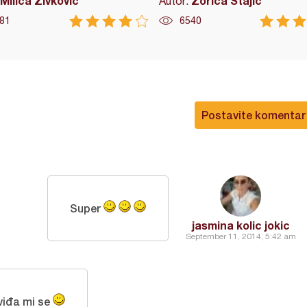
Milica Zivkovic
Zorica Stajić
Autor:
81
6540
Postavite komentar
Super
jasmina kolic jokic
September 11, 2014, 5:42 am
sviđa mi se