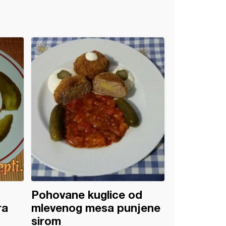
Pohovane kuglice od
ra
mlevenog mesa punjene
sirom