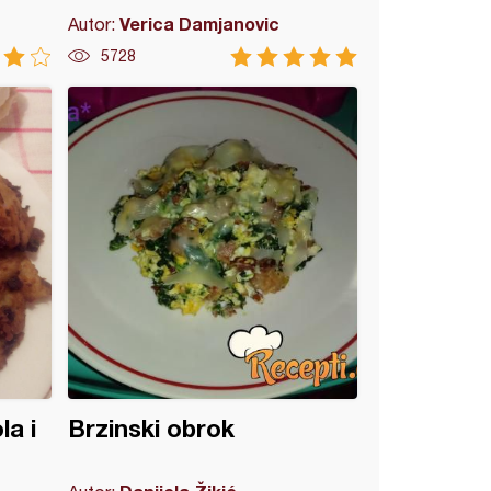
Verica Damjanovic
Autor:
5728
la i
Brzinski obrok