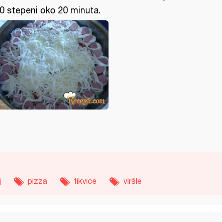
0 stepeni oko 20 minuta.
j
pizza
tikvice
viršle