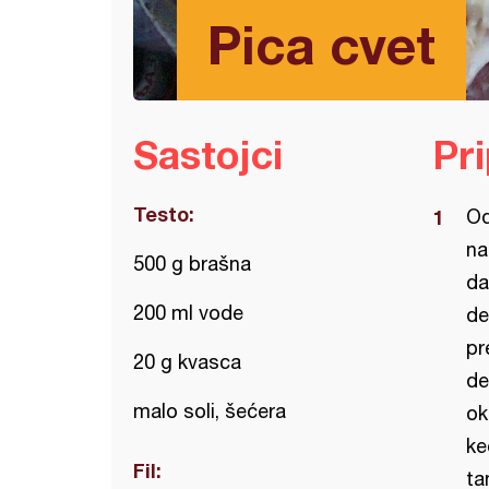
Pica cvet
Sastojci
Pr
Testo:
Od
na
500 g brašna
da
200 ml vode
de
pr
20 g kvasca
de
malo soli, šećera
ok
ke
Fil:
ta