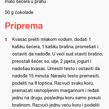
malo šećera u prahu
50 g čokolade
Priprema
Kvasac preliti mlakom vodom, dodati 1
kašiku šećera, 1 kašiku brašna, promešati i
ostaviti da nadođe. U veći sud staviti brašno,
preostali šećer, so, ulje, 2 jajeta, jogurt i
nadošao kvasac. Umesiti testo i ostaviti da
nadođe 15 minuta. Naraslo testo premesiti,
podeliti na 8 loptica. Razvući svaku koru,
premazati rastopljenim margarinom i ređati
jednu na drugu, poslednju koru samo posuti
brašnom. Razvući jednu veću koru i podeliti