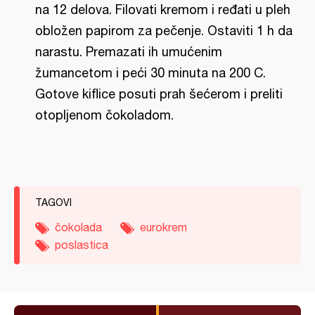
na 12 delova. Filovati kremom i ređati u pleh
obložen papirom za pečenje. Ostaviti 1 h da
narastu. Premazati ih umućenim
žumancetom i peći 30 minuta na 200 C.
Gotove kiflice posuti prah šećerom i preliti
otopljenom čokoladom.
TAGOVI
čokolada
eurokrem
poslastica