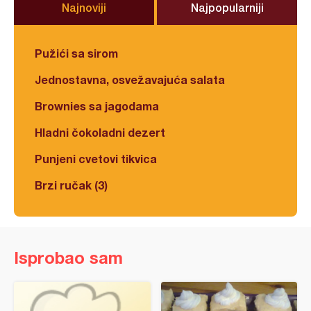
Najnoviji
Najpopularniji
Pužići sa sirom
Jednostavna, osvežavajuća salata
Brownies sa jagodama
Hladni čokoladni dezert
Punjeni cvetovi tikvica
Brzi ručak (3)
Isprobao sam