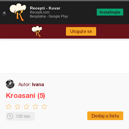
Recepti - Kuvar
Instalirajte
Recepti.com
Besplatna - Google Play
Ulogujte se
Ivana
Autor:
Kroasani (5)
Dodaj u listu
120 min