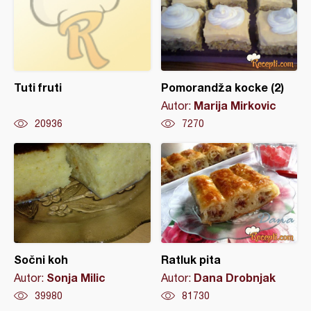
Tuti fruti
Pomorandža kocke (2)
Marija Mirkovic
Autor:
20936
7270
Sočni koh
Ratluk pita
Sonja Milic
Dana Drobnjak
Autor:
Autor:
39980
81730