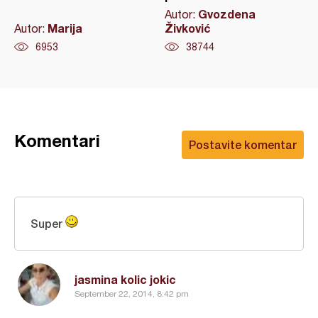
Gvozdena
Autor:
Marija
Živković
Autor:
6953
38744
Komentari
Postavite komentar
Super
jasmina kolic jokic
September 22, 2014, 8:42 pm