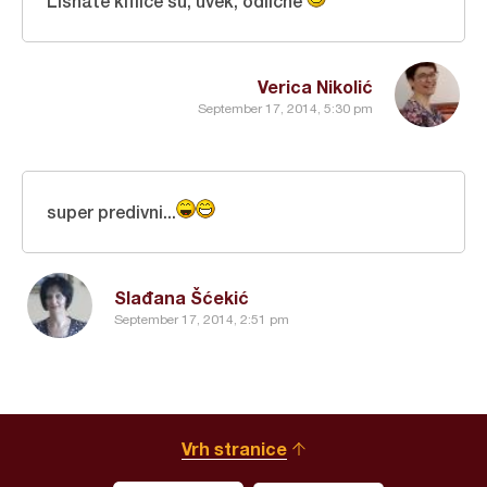
Lisnate kiflice su, uvek, odlične
Verica Nikolić
September 17, 2014, 5:30 pm
super predivni...
Slađana Šćekić
September 17, 2014, 2:51 pm
Vrh stranice