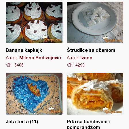
Banana kapkejk
Štrudlice sa džemom
Milena Radivojević
Ivana
Autor:
Autor:
5406
4293
Jafa torta (11)
Pita sa bundevom i
pomorandžom