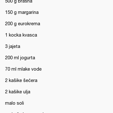
500 g brašna
150 g margarina
200 g eurokrema
1 kocka kvasca
3 jajeta
200 ml jogurta
70 ml mlake vode
2 kašike šećera
2 kašike ulja
malo soli