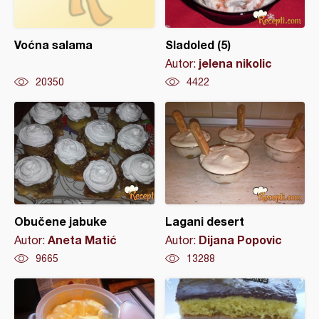
Voćna salama
Sladoled (5)
jelena nikolic
Autor:
20350
4422
Obučene jabuke
Lagani desert
Aneta Matić
Dijana Popovic
Autor:
Autor:
9665
13288