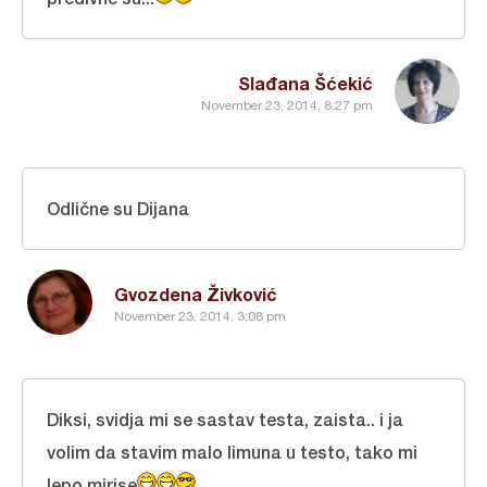
Slađana Šćekić
November 23, 2014, 8:27 pm
Odlične su Dijana
Gvozdena Živković
November 23, 2014, 3:08 pm
Diksi, svidja mi se sastav testa, zaista.. i ja
volim da stavim malo limuna u testo, tako mi
lepo mirise