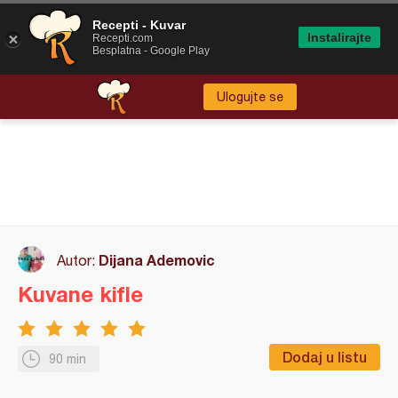
Recepti - Kuvar
Instalirajte
Recepti.com
Besplatna - Google Play
Ulogujte se
Dijana Ademovic
Autor:
Kuvane kifle
Dodaj u listu
90 min