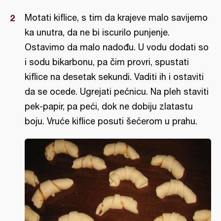
Motati kiflice, s tim da krajeve malo savijemo
ka unutra, da ne bi iscurilo punjenje.
Ostavimo da malo nadođu. U vodu dodati so
i sodu bikarbonu, pa čim provri, spustati
kiflice na desetak sekundi. Vaditi ih i ostaviti
da se ocede. Ugrejati pećnicu. Na pleh staviti
pek-papir, pa peći, dok ne dobiju zlatastu
boju. Vruće kiflice posuti šećerom u prahu.