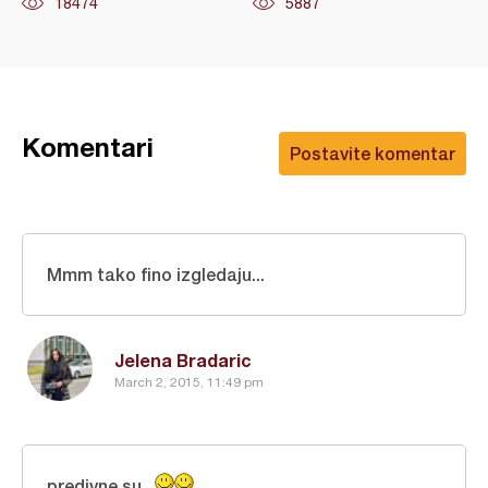
18474
5887
Komentari
Postavite komentar
Mmm tako fino izgledaju...
Jelena Bradaric
March 2, 2015, 11:49 pm
predivne su...