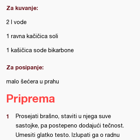
Za kuvanje:
2 l vode
1 ravna kačičica soli
1 kašičica sode bikarbone
Za posipanje:
malo šećera u prahu
Priprema
Prosejati brašno, staviti u njega suve
sastojke, pa postepeno dodajući tečnost.
Umesiti glatko testo. Izlupati ga o radnu