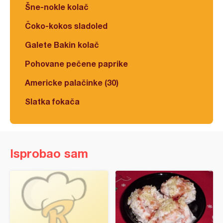
Šne-nokle kolač
Čoko-kokos sladoled
Galete Bakin kolač
Pohovane pečene paprike
Americke palačinke (30)
Slatka fokača
Isprobao sam