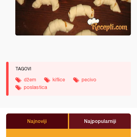
TAGOVI
džem
kiflice
pecivo
poslastica
Najnoviji
Najpopularniji