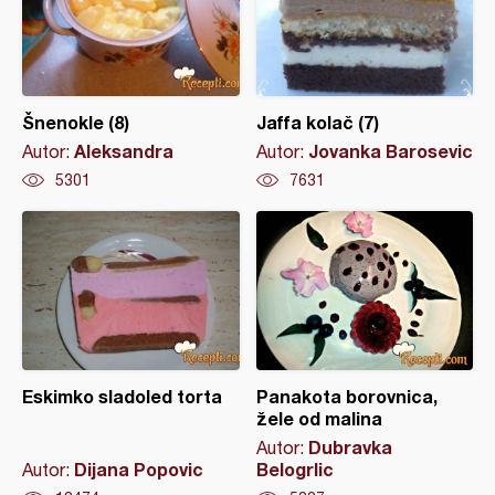
Šnenokle (8)
Jaffa kolač (7)
Aleksandra
Jovanka Barosevic
Autor:
Autor:
5301
7631
Eskimko sladoled torta
Panakota borovnica,
žele od malina
Dubravka
Autor:
Dijana Popovic
Belogrlic
Autor: