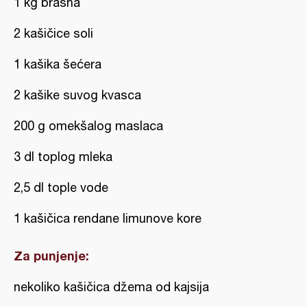
1 kg brašna
2 kašičice soli
1 kašika šećera
2 kašike suvog kvasca
200 g omekšalog maslaca
3 dl toplog mleka
2,5 dl tople vode
1 kašičica rendane limunove kore
Za punjenje:
nekoliko kašičica džema od kajsija